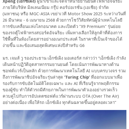
Xpeng (เอ็กซ์เผิง)
ผู้นำเข้าและจัดจำหน่ายยานยนต์ไฟฟ้าอัจฉริยะ
ภายใต้บริษัท มิลเลนเนียม กรุ๊ป คอร์ปอเรชั่น (เอเชีย) จำกัด
(มหาชน) หรือ MGC-ASIA เขย่าเวที Motor Show 2025 ระหว่างวันที่
26 มีนาคม - 6 เมษายน 2568 ด้วยการโชว์วิสัยทัศน์ผู้นำเทคโนโลยี
การขับเคลื่อนแห่งโลกอนาคต และเปิดตัว "X9 Premium" รุ่นย่อย
ของรถตู้ไฟฟ้าทรงสปอร์ตอัจฉริยะ เพิ่มทางเลือกให้ลูกค้าที่ต้องการ
ใช้พื้นที่ในห้องโดยสารอย่างอเนกประสงค์ ในราคาที่เป็นเจ้าของได้
ง่ายขึ้น และข้อเสนอสุดพิเศษแห่งปีสำหรับ G6
มร. เจมส์ วู รองประธาน เอ็กซ์เผิง มอเตอร์ส กล่าวว่า “เอ็กซ์เผิง กำลัง
เดินหน้าปฏิวัติอุตสาหกรรมยานยนต์ โดยเน้นการพัฒนาทางด้าน
ซอฟต์แวร์เป็นหลัก ด้วยการพัฒนาเทคโนโลยี AI แบบครบวงจร รวม
ถึงการพัฒนาชิปอัจฉริยะรุ่นล่าสุด
‘Turing Chip’
ที่ออกแบบมาเพื่อ
รองรับการขับอัตโนมัติโดยเฉพาะ และ AI ที่เรียนรู้จากพฤติกรรม
ของผู้ขับ ทำให้ตัวรถมีศักยภาพในการพัฒนาตัวเองอย่างรวดเร็ว
ควบคู่ไปกับการอัปเดตซอฟต์แวร์ผ่านระบบ OTA (Over The Air)
อย่างต่อเนื่อง เพื่อให้รถ เอ็กซ์เผิง ทุกคันฉลาดขึ้นอยู่ตลอดเวลา”