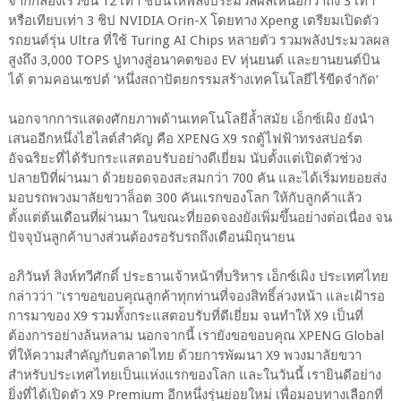
จากกล้องเร็วขึ้น 12 เท่า ชิปนี้ให้พลังประมวลผลเหนือกว่าถึง 3 เท่า
หรือเทียบเท่า 3 ชิป NVIDIA Orin-X โดยทาง Xpeng เตรียมเปิดตัว
รถยนต์รุ่น Ultra ที่ใช้ Turing AI Chips หลายตัว รวมพลังประมวลผล
สูงถึง 3,000 TOPS ปูทางสู่อนาคตของ EV หุ่นยนต์ และยานยนต์บิน
ได้ ตามคอนเซปต์ ‘หนึ่งสถาปัตยกรรมสร้างเทคโนโลยีไร้ขีดจำกัด’
นอกจากการแสดงศักยภาพด้านเทคโนโลยีล้ำสมัย เอ็กซ์เผิง ยังนำ
เสนออีกหนึ่งไฮไลต์สำคัญ คือ XPENG X9 รถตู้ไฟฟ้าทรงสปอร์ต
อัจฉริยะที่ได้รับกระแสตอบรับอย่างดีเยี่ยม นับตั้งแต่เปิดตัวช่วง
ปลายปีที่ผ่านมา ด้วยยอดจองสะสมกว่า 700 คัน และได้เริ่มทยอยส่ง
มอบรถพวงมาลัยขวาล็อต 300 คันแรกของโลก ให้กับลูกค้าแล้ว
ตั้งแต่ต้นเดือนที่ผ่านมา ในขณะที่ยอดจองยังเพิ่มขึ้นอย่างต่อเนื่อง จน
ปัจจุบันลูกค้าบางส่วนต้องรอรับรถถึงเดือนมิถุนายน
อภิวันท์ สิงห์ทวีศักดิ์ ประธานเจ้าหน้าที่บริหาร เอ็กซ์เผิง ประเทศไทย
กล่าวว่า "เราขอขอบคุณลูกค้าทุกท่านที่จองสิทธิ์ล่วงหน้า และเฝ้ารอ
การมาของ X9 รวมทั้งกระแสตอบรับที่ดีเยี่ยม จนทำให้ X9 เป็นที่
ต้องการอย่างล้นหลาม นอกจากนี้ เรายังขอขอบคุณ XPENG Global
ที่ให้ความสำคัญกับตลาดไทย ด้วยการพัฒนา X9 พวงมาลัยขวา
สำหรับประเทศไทยเป็นแห่งแรกของโลก และในวันนี้ เรายินดีอย่าง
ยิ่งที่ได้เปิดตัว X9 Premium อีกหนึ่งรุ่นย่อยใหม่ เพื่อมอบทางเลือกที่