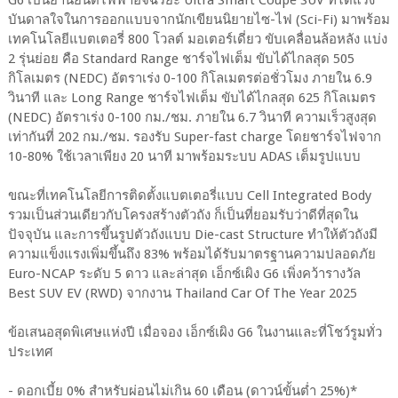
G6 เป็นยานยนต์ไฟฟ้าอัจฉริยะ Ultra Smart Coupe SUV ที่ได้แรง
บันดาลใจในการออกแบบจากนักเขียนนิยายไซ-ไฟ (Sci-Fi) มาพร้อม
เทคโนโลยีแบตเตอรี่ 800 โวลต์ มอเตอร์เดี่ยว ขับเคลื่อนล้อหลัง แบ่ง
2 รุ่นย่อย คือ Standard Range ชาร์จไฟเต็ม ขับได้ไกลสุด 505
กิโลเมตร (NEDC) อัตราเร่ง 0-100 กิโลเมตรต่อชั่วโมง ภายใน 6.9
วินาที และ Long Range ชาร์จไฟเต็ม ขับได้ไกลสุด 625 กิโลเมตร
(NEDC) อัตราเร่ง 0-100 กม./ชม. ภายใน 6.7 วินาที ความเร็วสูงสุด
เท่ากันที่ 202 กม./ชม. รองรับ Super-fast charge โดยชาร์จไฟจาก
10-80% ใช้เวลาเพียง 20 นาที มาพร้อมระบบ ADAS เต็มรูปแบบ
ขณะที่เทคโนโลยีการติดตั้งแบตเตอรี่แบบ Cell Integrated Body
รวมเป็นส่วนเดียวกับโครงสร้างตัวถัง ก็เป็นที่ยอมรับว่าดีที่สุดใน
ปัจจุบัน และการขึ้นรูปตัวถังแบบ Die-cast Structure ทำให้ตัวถังมี
ความแข็งแรงเพิ่มขึ้นถึง 83% พร้อมได้รับมาตรฐานความปลอดภัย
Euro-NCAP ระดับ 5 ดาว และล่าสุด เอ็กซ์เผิง G6 เพิ่งคว้ารางวัล
Best SUV EV (RWD) จากงาน Thailand Car Of The Year 2025
ข้อเสนอสุดพิเศษแห่งปี เมื่อจอง เอ็กซ์เผิง G6 ในงานและที่โชว์รูมทั่ว
ประเทศ
- ดอกเบี้ย 0% สำหรับผ่อนไม่เกิน 60 เดือน (ดาวน์ขั้นต่ำ 25%)*