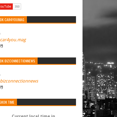
TOK CAR4YOUMAG
car4you.mag
TOK BIZCONNECTIONNEWS
bizconnectionnews
GKOK TIME
Current local time in