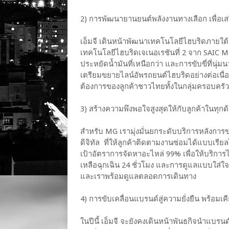
2) การพัฒนายานยนต์พลังงานทางเลือก เพื่อเ
เอ็มจี เดินหน้าพัฒนาเทคโนโลยีไฮบริดภายใ
เทคโนโลยีไฮบริดเจเนอเรชันที่ 2 จาก SAIC Mo
ประหยัดน้ำมันที่เหนือกว่า และการขับขี่ที่นุ่
เตรียมขยายไลน์อัพรถยนต์ไฮบริดอย่างต่อเนื่
ต้องการของลูกค้าชาวไทยทั้งในกลุ่มครอบครั
3) สร้างความพึงพอใจสูงสุดให้กับลูกค้าในทุกด
สำหรับ MG เรามุ่งมั่นยกระดับบริการหลังการ
ดิจิทัล ที่ให้ลูกค้าติดตามงานซ่อมได้แบบเรีย
เป้าอัตราการจัดหาอะไหล่ 99% เพื่อให้บริกา
เหลือฉุกเฉิน 24 ชั่วโมง และการดูแลแบบใส่ใจร
และเราพร้อมดูแลตลอดการเดินทาง
4) การขับเคลื่อนแบรนด์สู่ความยั่งยืน พร้อมเ
ในปีนี้ เอ็มจี จะยังคงเดินหน้าพันธกิจนำแบรนด