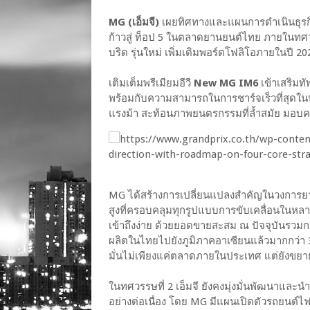
MG (เอ็มจี)
เผยทิศทางและแผนการดำเนินธุรกิจใ
ก้าวสู่ ท็อป 5 ในตลาดยานยนต์ไทย ภายในทศวร
บริด รุ่นใหม่ เพิ่มเติมพอร์ตโฟลิโอภายในปี 202
เติมเต็มพรีเมียมอีวี
New MG IM6
เข้าเสริมทั
พร้อมกับความสามารถในการชาร์จเร็วที่สุดในป
แรงม้า สะท้อนภาพยนตรกรรมที่ล้ำสมัย มอบควา
MG ได้สร้างการเปลี่ยนแปลงสำคัญในวงการย
สูงที่ครอบคลุมทุกรูปแบบการขับเคลื่อนในหลา
เข้าถึงง่าย ด้วยยอดขายสะสม ณ ปัจจุบันรวมก
ผลิตในไทยไปยังภูมิภาคอาเซียนแล้วมากกว่า 32,0
มั่นไม่เพียงแค่ตลาดภายในประเทศ แต่ยังขยาย
ในทศวรรษที่ 2 เอ็มจี ยังคงมุ่งมั่นพัฒนาและน
อย่างต่อเนื่อง โดย MG มีแผนเปิดตัวรถยนต์ไฟฟ