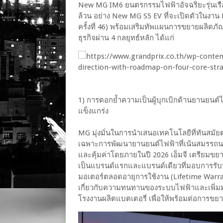
New MG IM6 ยนตรกรรมไฟฟ้าอัจฉริยะรุ่นเรือธง
ล้วน อย่าง New MG S5 EV ที่จะเปิดตัวในงาน
ครั้งที่ 46) พร้อมเสริมทัพแผนการขยายผลิตภั
ธุรกิจผ่าน 4 กลยุทธ์หลัก ได้แก่
1) การตอกย้ำความเป็นผู้บุกเบิกด้านยานยนต์
แข็งแกร่ง
MG มุ่งมั่นในการนำเสนอเทคโนโลยีที่ทันสมัย
เฉพาะการพัฒนายานยนต์ไฟฟ้าที่เน้นสมรรถนะกา
และคุ้มค่าโดยภายในปี 2026 เอ็มจี เตรียมขยา
เป็นแบรนด์แรกและแบรนด์เดียวที่มอบการรับ
มอเตอร์ตลอดอายุการใช้งาน (Lifetime Warran
เกี่ยวกับความทนทานของระบบไฟฟ้าและเพิ่มมู
โรงงานผลิตแบตเตอรี่ เพื่อให้พร้อมต่อการขยา