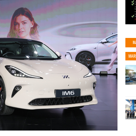
M
MAR