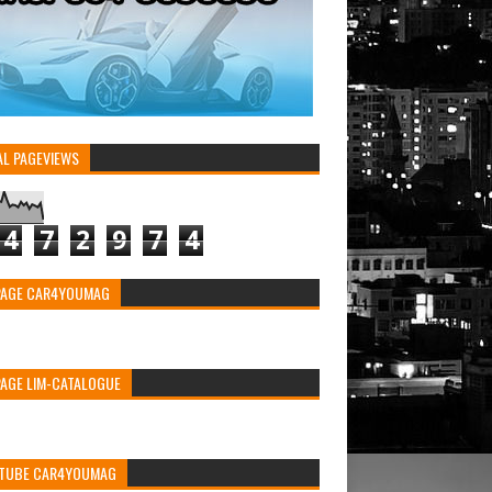
AL PAGEVIEWS
4
7
2
9
7
4
PAGE CAR4YOUMAG
PAGE LIM-CATALOGUE
TUBE CAR4YOUMAG