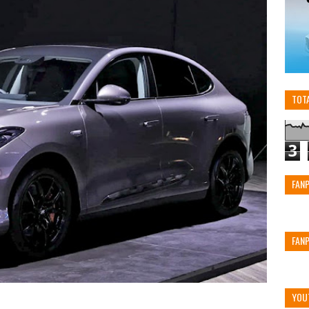
TOT
3
FAN
FAN
YOU