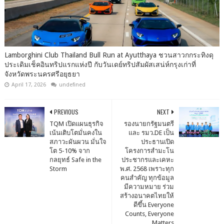
Lamborghini Club Thailand Bull Run at Ayutthaya ชวนสาวกกระทิงดุ
ประเดิมเช็คอินทริปแรกแห่งปี กับวันเดย์ทริปสัมผัสเสน่ห์กรุงเก่าที่
จังหวัดพระนครศรีอยุธยา
April 17, 2026
undefined
PREVIOUS
NEXT
TQM เปิดแผนธุรกิจ
รองนายกรัฐมนตรี
เน้นเติบโตมั่นคงใน
และ รมว.DE เป็น
สภาวะผันผวน มั่นใจ
ประธานเปิด
โต 5-10% จาก
โครงการสำมะโน
กลยุทธ์ Safe in the
ประชากรและเคหะ
Storm
พ.ศ. 2568 เพราะทุก
คนสำคัญ ทุกข้อมูล
มีความหมาย ร่วม
สร้างอนาคตไทยให้
ดีขึ้น Everyone
Counts, Everyone
Matters