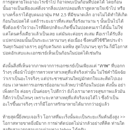
การสูดหายใจเอาอะไรเข้าไป ก็อาจพบเป็นก้อนที่ปอดได้ โดยก้อน
นั้นอาจเป็นเพียงแค่ติ่งจากสิ่งแปลกปลอมที่เราสูดหายใจเข้าไป หรือ
บางครั้งเราได้สูบดมเอาฝุ่น PM 2.5 ที่มีขนาดเล็ก อาจไม่ได้ทำให้เกิด
ก้อนในปอดได้ แต่ถ้าระยะยาวที่สะสมเรื้อรังมานาน ๆ นั้นเป็นไปได้
ซึ่งต้องเข้าใจว่าอะไรที่ผิดปกติจะเกิดขึ้นในปอดคนเราได้นั้น ไม่ใช่
แค่โดนครั้งเดียวแล้วเป็นเลย แต่มันจะค่อยๆ สะสม คือเราได้รับสิ่ง
แปลกปลอมนั้นเป็นระยะเวลานานๆ ต่อเนื่อง ซึ่งคนที่ใช้ชีวิตประจำ
วันทุกวันอย่างเราๆ อยู่กับควันรถ มลพิษ สูดไปนานๆ ทุกวัน ก็มีโอกาส
ปอดอักเสบและเอกซเรย์เห็นเป็นก้อนในปอดได้เช่นกัน
ดังนั้นสิ่งที่เห็นจากภาพจากการเอกซเรย์เป็นเพียงแค่
“ภาพ”
ที่บอกก
ว้างๆ เพื่อนำไปสู่การตรวจหาสาเหตุที่แท้จริงเท่านั้น ไม่ใช่คำวินิจฉัย
ว่าเราเป็นอะไรจริงๆ แต่ประชาชนส่วนใหญ่มักตกใจและคิดไปเอง
ก่อน เวลาผลการเอกซเรย์ออกมาแล้วพบว่ามีก้อนในปอด ดังนั้น อย่า
เพิ่งตกใจ ค่อยๆ เป็นค่อยๆ ไปดีกว่า ยังไงเรามาตรวจสุขภาพแล้วมัน
ก็ดีกว่าเป็นไหนๆ เพราะจะหาสาเหตุที่แท้จริงเจอได้ไว ซึ่งถ้าเป็น
อะไรขึ้นมาจริงๆ เราก็มีโอกาสรักษาหายได้มากกว่าอยู่แล้ว
ท้ายสุดนี้ยิ่งพบเจอเร็ว โอกาสที่มะเร็งนั้นจะเป็นระยะเริ่มต้นยิ่งสูง >>
โอกาสหายขาดยิ่งมีมาก การผ่าตัดปอดไม่น่ากลัวอย่างที่คิด ท่านใด
สงสัยสามารถสอบถามผ่านทาง Inbox ได้ครับ