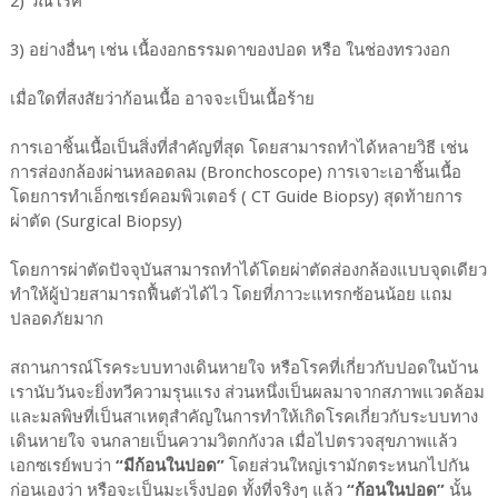
2) วัณโรค
3) อย่างอื่นๆ เช่น เนื้องอกธรรมดาของปอด หรือ ในช่องทรวงอก
เมื่อใดที่สงสัยว่าก้อนเนื้อ อาจจะเป็นเนื้อร้าย
การเอาชิ้นเนื้อเป็นสิ่งที่สำคัญที่สุด โดยสามารถทำได้หลายวิธี เช่น
การส่องกล้องผ่านหลอดลม (Bronchoscope) การเจาะเอาชิ้นเนื้อ
โดยการทำเอ็กซเรย์คอมพิวเตอร์ ( CT Guide Biopsy) สุดท้ายการ
ผ่าตัด (Surgical Biopsy)
โดยการผ่าตัดปัจจุบันสามารถทำได้โดยผ่าตัดส่องกล้องแบบจุดเดียว
ทำให้ผู้ป่วยสามารถฟื้นตัวได้ไว โดยที่ภาวะแทรกซ้อนน้อย แถม
ปลอดภัยมาก
สถานการณ์โรคระบบทางเดินหายใจ หรือโรคที่เกี่ยวกับปอดในบ้าน
เรานับวันจะยิ่งทวีความรุนแรง ส่วนหนึ่งเป็นผลมาจากสภาพแวดล้อม
และมลพิษที่เป็นสาเหตุสำคัญในการทำให้เกิดโรคเกี่ยวกับระบบทาง
เดินหายใจ จนกลายเป็นความวิตกกังวล เมื่อไปตรวจสุขภาพแล้ว
เอกซเรย์พบว่า
“มีก้อนในปอด”
โดยส่วนใหญ่เรามักตระหนกไปกัน
ก่อนเองว่า หรือจะเป็นมะเร็งปอด ทั้งที่จริงๆ แล้ว
“ก้อนในปอด”
นั้น