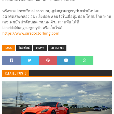
หรือทาง lineofficial account; @lungsurgeryth #ผ่าตัดปอด
#ผ่าตัดส่องกล้อง #มะเร็งปอด #ลมรั่วในเยื่อหุ้มปอด โดยปรึกษาผ่าน
เพจเฟซบุ๊ก ผ่าตัดปอด รศ.นพ.ศิระ เลาหทัย ได้ที่
Lineid:@lungsurgeryth หรือเว็บไซต์
https://www.siradoctorlung.com
TAGS:
ไลฟ์สไตล์
สุขภาพ
LIFESTYLE
RELATED POSTS