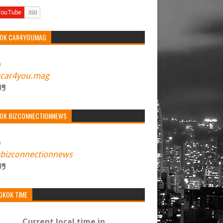
TOK CAR4YOUMAG
car4you.mag
TOK BIZCONNECTIONNEWS
bizconnectionnews
GKOK TIME
Current local time in