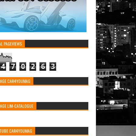
AL PAGEVIEWS
4
7
0
2
6
3
PAGE CAR4YOUMAG
PAGE LIM-CATALOGUE
TUBE CAR4YOUMAG