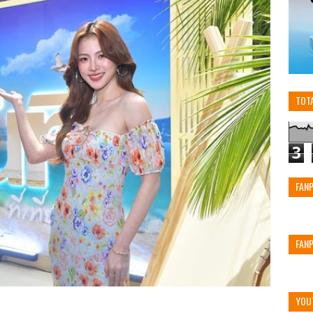
TOT
3
FAN
FAN
YOU