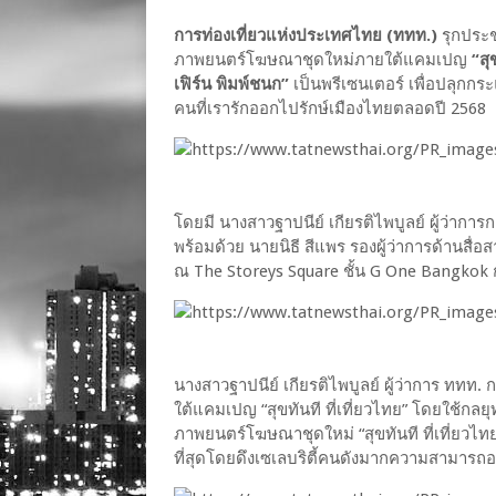
การท่องเที่ยวแห่งประเทศไทย (ททท.)
รุกประช
ภาพยนตร์โฆษณาชุดใหม่ภายใต้แคมเปญ
“สุ
เฟิร์น พิมพ์ชนก”
เป็นพรีเซนเตอร์ เพื่อปลุกก
คนที่เรารักออกไปรักษ์เมืองไทยตลอดปี 2568
โดยมี นางสาวฐาปนีย์ เกียรติไพบูลย์ ผู้ว่า
พร้อมด้วย นายนิธี สีแพร รองผู้ว่าการด้านสื่
ณ The Storeys Square ชั้น G One Bangkok
นางสาวฐาปนีย์ เกียรติไพบูลย์ ผู้ว่าการ ทท
ใต้แคมเปญ “สุขทันที ที่เที่ยวไทย” โดยใช้กลย
ภาพยนตร์โฆษณาชุดใหม่ “สุขทันที ที่เที่ยวไทย
ที่สุดโดยดึงเซเลบริตี้คนดังมากความสามารถอย