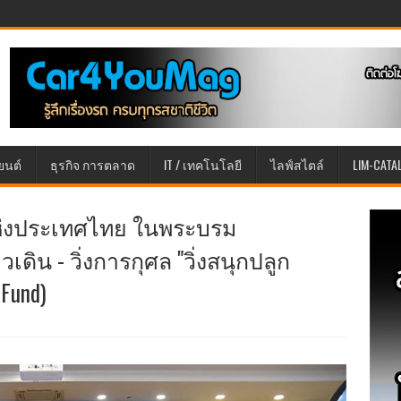
ยนต์
ธุรกิจ การตลาด
IT / เทคโนโลยี
ไลฟ์สไตล์
LIM-CATA
ห่งประเทศไทย ในพระบรม
เดิน - วิ่งการกุศล "วิ่งสนุกปลูก
 Fund)