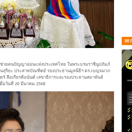
MR.
เท่าน
ธิช่วยคนปัญญาอ่อนแห่งประเทศไทย ในพระบรมราชินูปถัมภ์
3 คุณสุริยะ ประสาทบัณฑิตย์ รองประธานมูลนิธิฯ ดร.เบญจมาภ
ตร์ ลือเกียรติอนันต์ เลขาธิการและรองประธานสมาพันธ์
ื่อวันที่ 20 มีนาคม 2568