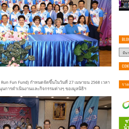
BLO
CON
3rd Run Fun Fund) กำหนดจัดขึ้นในวันที่ 27 เมษายน 2568 เวลา
ราคา
สนุนการดำเนินงานและกิจกรรมต่างๆ ของมูลนิธิฯ