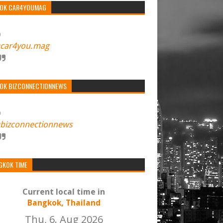
TOK CAR4YOUMAG
car4you.mag
TOK BIZCONNECTIONNEWS
bizconnectionnews
GKOK TIME
Current local time in
Bangkok, Thailand