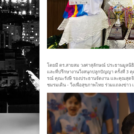
โดยมี ดร.สายสม วงศาสุลักษณ์ ประธานมูลนิ
และที่ปรึกษางานวิ่งสนุกปลูกปัญญา ครั้งที่ 
รณ์ คุณะรังษี รองประธานจัดงาน และคุณสุดจิ
ชมรมเดิน - วิ่งเพื่อสุขภาพไทย ร่วมแถลงข่าว เม