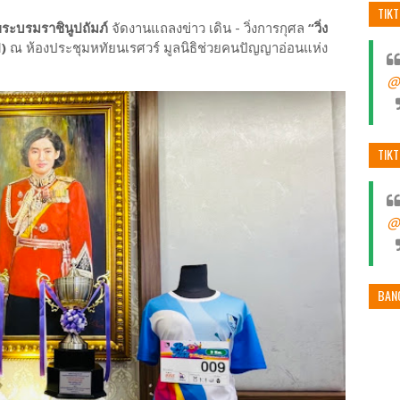
TIK
ระบรมราชินูปถัมภ์
จัดงานแถลงข่าว เดิน - วิ่งการกุศล
“วิ่ง
d)
ณ ห้องประชุมหทัยนเรศวร์ มูลนิธิช่วยคนปัญญาอ่อนแห่ง
@
TIK
@
BAN