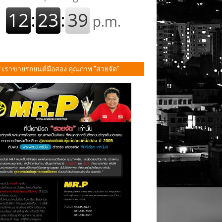
P เราขายรถยนต์มือสอง คุณภาพ "สวยจัด"
ั้น!