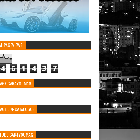
AL PAGEVIEWS
4
6
1
4
3
7
PAGE CAR4YOUMAG
PAGE LIM-CATALOGUE
TUBE CAR4YOUMAG