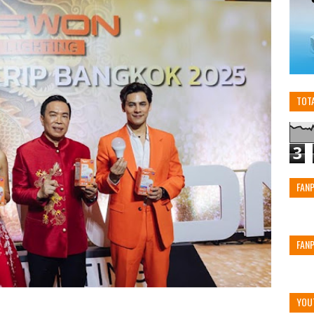
TOT
3
FAN
FAN
YOU