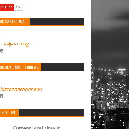
TOK CAR4YOUMAG
car4you.mag
TOK BIZCONNECTIONNEWS
bizconnectionnews
GKOK TIME
Current local time in