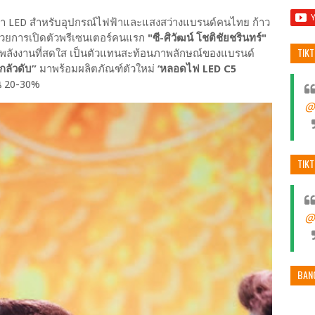
ค้า LED สำหรับอุปกรณ์ไฟฟ้าและแสงสว่างแบรนด์คนไทย ก้าว
ง ด้วยการเปิดตัวพรีเซนเตอร์คนแรก
"ซี-ศิวัฒน์ โชติชัยชรินทร์"
TIK
้วยพลังงานที่สดใส เป็นตัวแทนสะท้อนภาพลักษณ์ของแบรนด์
กลัวดับ”
มาพร้อมผลิตภัณฑ์ตัวใหม่
‘หลอดไฟ LED C5
้น 20-30%
@
TIK
@
BAN