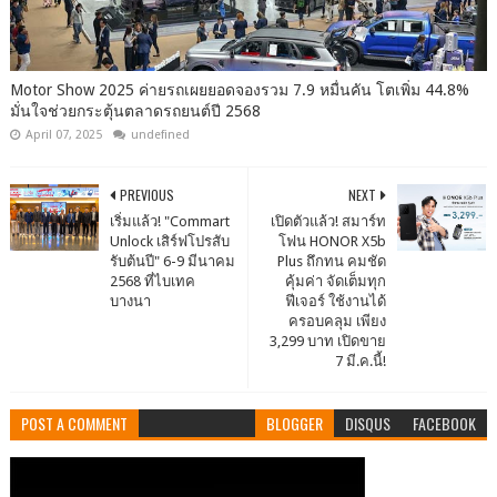
Motor Show 2025 ค่ายรถเผยยอดจองรวม 7.9 หมื่นคัน โตเพิ่ม 44.8%
มั่นใจช่วยกระตุ้นตลาดรถยนต์ปี 2568
April 07, 2025
undefined
PREVIOUS
NEXT
เริ่มแล้ว! "Commart
เปิดตัวแล้ว! สมาร์ท
Unlock เสิร์ฟโปรสับ
โฟน HONOR X5b
รับต้นปี" 6-9 มีนาคม
Plus ถึกทน คมชัด
2568 ที่ไบเทค
คุ้มค่า จัดเต็มทุก
บางนา
ฟีเจอร์ ใช้งานได้
ครอบคลุม เพียง
3,299 บาท เปิดขาย
7 มี.ค.นี้!
POST A COMMENT
BLOGGER
DISQUS
FACEBOOK