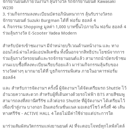
จักรยานยนต์ภายในงานฯ ลุ้นรางวัล รถจักรยานยนต์ Kawasaki
W230
3. ร่วมกิจกรรมลงทะเบียนบัตรอภินันทนาการ ลุ้นรับรางวัลรถ
จักรยานยนต์ Suzuki Burgman ได้ที่ ฟอรั่ม ฮอลล์ 4
4. กิจกรรม Shopping มูลค่า 1,000 บาทขึ้นไปภายใน ฟอรั่ม ฮอลล์ 4
ร่วมลุ้นรางวัล E-Scooter Yadea Modern
สำหรับบัตรเข้าชมงานฯ มีจำหน่ายบริเวณด้านหน้างาน และ ทาง
ออนไลน์ ผ่านไลน์แอปพลิเคชั่น ทั้งนี้นอกจากสิทธิประโยชน์จากการ
ร่วมลุ้นรางวัลรถยนต์และรถจักรยานยนต์แล้ว สามารถนำบัตรเข้าชม
งานแบบซื้อที่ลงทะเบียนเรียบร้อยแล้ว มาร่วมกิจกรรมลุ้นรับของ
รางวัลต่างๆ มากมายได้ที่ บูธกิจกรรมพิเศษ ภายในอาคารฟอรั่ม
ฮอลล์4
และ สำหรับการจัดงานฯ ครั้งนี้ ผู้จัดงานฯ ได้จัดเตรียมรถ Shuttle ไว้
อำนวยความสะดวก สำหรับผู้ที่เดินทางด้วยรถไฟฟ้า BTS สายสีชมพู
สามารถลงที่สถานีศรีรัช แล้วต่อรถ Shuttle ที่ผู้จัดงานฯ ได้เตรียมไว้
เพื่อเข้าสู่งาน บางกอก อินเตอร์เนชั่นแนล มอเตอร์โชว์ ครั้งที่ 46 เส้น
ทางศรีรัช - ACTIVE HALL 4 โดยไม่มีค่าใช้จ่ายแต่ประการใด
มาร่วมสัมผัสนวัตกรรมแห่งยานยนต์ AI ที่จะตอบโจทย์ทุกไลฟ์สไตล์