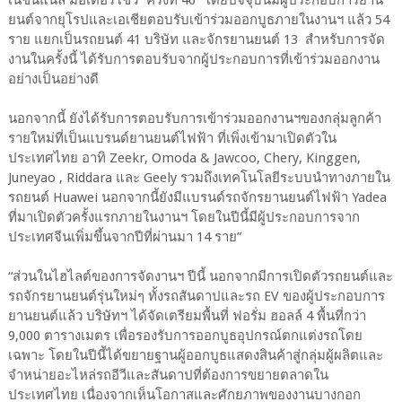
เนชั่นแนล มอเตอร์โชว์” ครั้งที่ 46 “โดยปัจจุบันมีผู้ประกอบการยาน
ยนต์จากยุโรปและเอเชียตอบรับเข้าร่วมออกบูธภายในงานฯ แล้ว 54
ราย แยกเป็นรถยนต์ 41 บริษัท และจักรยานยนต์ 13 สำหรับการจัด
งานในครั้งนี้ ได้รับการตอบรับจากผู้ประกอบการที่เข้าร่วมออกงาน
อย่างเป็นอย่างดี
นอกจากนี้ ยังได้รับการตอบรับการเข้าร่วมออกงานฯของกลุ่มลูกค้า
รายใหม่ที่เป็นแบรนด์ยานยนต์ไฟฟ้า ที่เพิ่งเข้ามาเปิดตัวใน
ประเทศไทย อาทิ Zeekr, Omoda & Jawcoo, Chery, Kinggen,
Juneyao , Riddara และ Geely รวมถึงเทคโนโลยีระบบนำทางภายใน
รถยนต์ Huawei นอกจากนี้ยังมีแบรนด์รถจักรยานยนต์ไฟฟ้า Yadea
ที่มาเปิดตัวครั้งแรกภายในงานฯ โดยในปีนี้มีผู้ประกอบการจาก
ประเทศจีนเพิ่มขึ้นจากปีที่ผ่านมา 14 ราย”
“ส่วนในไฮไลต์ของการจัดงานฯ ปีนี้ นอกจากมีการเปิดตัวรถยนต์และ
รถจักรยานยนต์รุ่นใหม่ๆ ทั้งรถสันดาปและรถ EV ของผู้ประกอบการ
ยานยนต์แล้ว บริษัทฯ ได้จัดเตรียมพื้นที่ ฟอรั่ม ฮอลล์ 4 พื้นที่กว่า
9,000 ตารางเมตร เพื่อรองรับการออกบูธอุปกรณ์ตกแต่งรถโดย
เฉพาะ โดยในปีนี้ได้ขยายฐานผู้ออกบูธแสดงสินค้าสู่กลุ่มผู้ผลิตและ
จำหน่ายอะไหล่รถอีวีและสันดาปที่ต้องการขยายตลาดใน
ประเทศไทย เนื่องจากเห็นโอกาสและศักยภาพของงานบางกอก