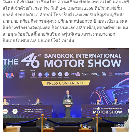
ในแบบที่เข้าถึงง่าย เชื่อมโยง ความเชื่อม ศิลปะ เทคโนโลยี และไลฟ์
สไตล์เข้าด้วยกัน ระหว่าง วันที่ 2-6 เมษายน 2568 ที่บริเวณฟอรั่ม
ฮอลล์ 4 พบปะกับ อ.ลักษณ์ โหราธิบดี และแขกรับเชิญสายมูชื่อดัง
มากมาย พร้อมกิจกรรมดูดวง ปรึกษาฤกษ์ออกรถ ป้ายทะเบียนมงคล
สินค้าเครื่องรางวัตถุมงคล กิจกรรมแลกเปลี่ยนข้อมูลของดีของสะสม
สายมู พร้อมรับสติ๊กเกอร์เสริมดวงรุ่นพิเศษเฉพาะงานบางกอก
อินเตอร์เนชั่นแนล มอเตอร์โชว์ เท่านั้น