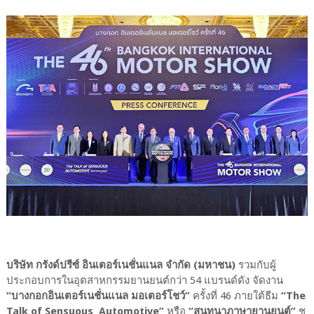
บริษัท กรังด์ปรีซ์ อินเตอร์เนชั่นแนล จำกัด (มหาชน)
รวมกับผู้
ประกอบการในอุตสาหกรรมยานยนต์กว่า 54 แบรนด์ดัง จัดงาน
“บางกอกอินเตอร์เนชั่นแนล มอเตอร์โชว์”
ครั้งที่ 46 ภายใต้ธีม
“The
Talk of Sensuous Automotive”
หรือ
“สนทนาภาษายานยนต์”
ชู