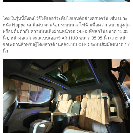
โดยในรุ่นนี้ยังคงไว้ซึ่งฟีเจอร์ระดับไฮเอนด์อย่างครบครัน เช่น เบาะ
หนัง Nappa นุ่มพิเศษ มาพร้อมระบบนวดไฟฟ้าเพื่อความสบายสูงสุด
พร้อมดื่มด่ำกับความบันเทิงผ่านหน้าจอ OLED ทัชสกรีนขนาด 15.05
นิ้ว, หน้าจอแสดงผลแบบเออาร์ AR-HUD ขนาด 35.95 นิ้ว และ หน้า
จอเพดานสำหรับผู้โดยสารด้านหลังแบบ OLED ระบบสัมผัสขนาด 17
นิ้ว