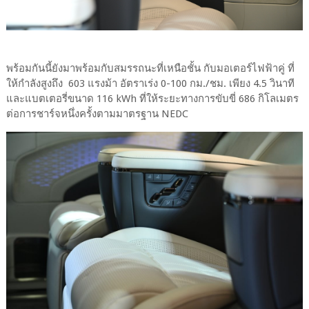
พร้อมกันนี้ยังมาพร้อมกับสมรรถนะที่เหนือชั้น กับมอเตอร์ไฟฟ้าคู่ ที่
ให้กำลังสูงถึง 603 แรงม้า อัตราเร่ง 0-100 กม./ชม. เพียง 4.5 วินาที
และแบตเตอรี่ขนาด 116 kWh ที่ให้ระยะทางการขับขี่ 686 กิโลเมตร
ต่อการชาร์จหนึ่งครั้งตามมาตรฐาน NEDC