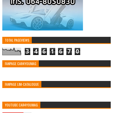
TOTAL PAGEVIEWS
3
4
6
1
6
7
0
FANPAGE CAR4YOUMAG
FANPAGE LIM-CATALOGUE
YOUTUBE CAR4YOUMAG