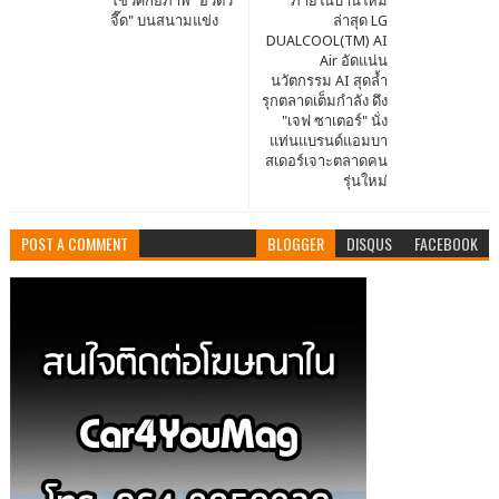
โชว์ศักยภาพ "อีวีตัว
ภายในบ้านใหม่
จี๊ด" บนสนามแข่ง
ล่าสุด LG
DUALCOOL(TM) AI
Air อัดแน่น
นวัตกรรม AI สุดล้ำ
รุกตลาดเต็มกำลัง ดึง
"เจฟ ซาเตอร์" นั่ง
แท่นแบรนด์แอมบา
สเดอร์เจาะตลาดคน
รุ่นใหม่
POST A COMMENT
BLOGGER
DISQUS
FACEBOOK