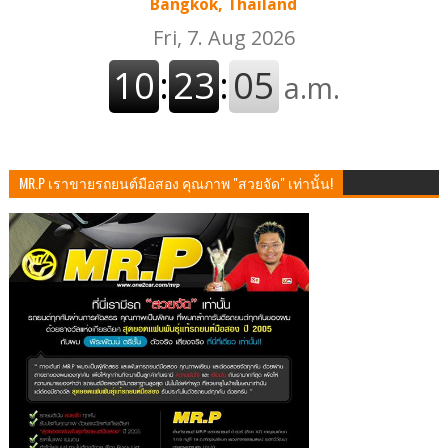
Bangkok, Thailand
MR.P เราขายรถยนต์มือสอง คุณภาพ "สวยจัด" เท่านั้น!