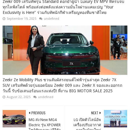
Zeekr 009 เสริมทัพรุ่น Standard ตอกย้ำผู้นำ Luxury EV MPV ที่ครบจบ
ทุกไลฟ์สไตล์ พร้อมส่งต่อพลังแห่งความมั่นใจผ่านแคมเปญ "Your
Exclusivity is Here" ร่วมกับทัพนักกีฬาเหรียญทองทีมชาติไทย
September 19, 2025
undefined
Zeekr Ze Mobility Plus ชวนสัมผัสรถยนต์ไฟฟ้ารุ่นล่าสุด Zeekr 7X
SUV เสริมทัพด้วยรุ่นยอดนิยม Zeekr 009 และ Zeekr X จองและออกรถ
วันนี้ รับข้อเสนอร้อนแรงแห่งปี! ที่งาน BIG MOTOR SALE 2025
August 22, 2025
undefined
PREVIOUS
NEXT
MG ส่ง New MG4
LG เปิดตัวไลน์อัพ
Electric รุ่น XPOWER
เครื่องปรับอากาศ