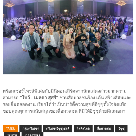
พร้อมเซอร์ไพรส์พิเศษกับมินิคอนเสิร์ตจากนักแสดงสาวมากความ
สามารถ
“โบว์ - เมลดา สุศรี”
ชวนสื่อมวลชนร้อง เต้น สร้างสีสันและ
รอยยิ้มตลอดงาน เรียกได้ว่าเป็นปาร์ตี้ความสุขที่อีซูซุตั้งใจจัดเพื่อ
ขอบคุณทุกการสนับสนุนของสื่อมวลชน ที่มีให้อีซูซุด้วยดีเสมอมา
TAGS:
กลุ่มตรีเพชร
ตรีเพชรอีซูซุเซลส์
ไลฟ์สไตล์
สื่อมวลชน
อีซูซุ
ISUZU
LIFESTYLE