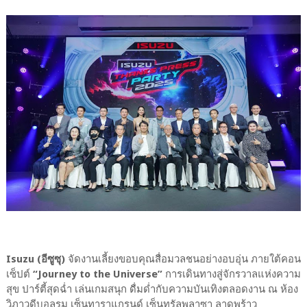
Isuzu (อีซูซุ)
จัดงานเลี้ยงขอบคุณสื่อมวลชนอย่างอบอุ่น ภายใต้คอน
เซ็ปต์
“Journey to the Universe”
การเดินทางสู่จักรวาลแห่งความ
สุข ปาร์ตี้สุดฉ่ำ เล่นเกมสนุก ดื่มด่ำกับความบันเทิงตลอดงาน ณ ห้อง
วิภาวดีบอลรูม เซ็นทาราแกรนด์ เซ็นทรัลพลาซา ลาดพร้าว