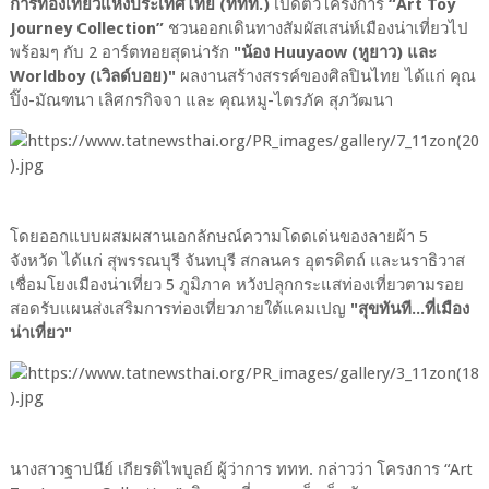
การท่องเที่ยวแห่งประเทศไทย (ททท.)
เปิดตัวโครงการ
“Art Toy
Journey Collection”
ชวนออกเดินทางสัมผัสเสน่ห์เมืองน่าเที่ยวไป
พร้อมๆ กับ 2 อาร์ตทอยสุดน่ารัก
"น้อง Huuyaow (หูยาว) และ
Worldboy (เวิลด์บอย)"
ผลงานสร้างสรรค์ของศิลปินไทย ได้แก่ คุณ
ปิ๊ง-มัณฑนา เลิศกรกิจจา และ คุณหมู-ไตรภัค สุภวัฒนา
โดยออกแบบผสมผสานเอกลักษณ์ความโดดเด่นของลายผ้า 5
จังหวัด ได้แก่ สุพรรณบุรี จันทบุรี สกลนคร อุตรดิตถ์ และนราธิวาส
เชื่อมโยงเมืองน่าเที่ยว 5 ภูมิภาค หวังปลุกกระแสท่องเที่ยวตามรอย
สอดรับแผนส่งเสริมการท่องเที่ยวภายใต้แคมเปญ
"สุขทันที...ที่เมือง
น่าเที่ยว"
นางสาวฐาปนีย์ เกียรติไพบูลย์ ผู้ว่าการ ททท. กล่าวว่า โครงการ “Art