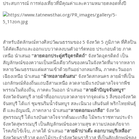
ประสบการณ์ การท่องเที่ยวที่มีคุณค่าและความหมายตลอดทั้งปี
สำหรับอัตลักษณ์ทางศิลปวัฒนธรรมของ 5 จังหวัด 5 ภูมิภาค ที่ศิลปิน
ได้คัดเลือกและออกแบบวาดลงบนตัวอาร์ตทอย ประกอบด้วย ภาค
เหนือ นำเสนอ
“ลายดอกประดู่ศรีอุตรดิตถ์”
จังหวัดอุตรดิตถ์ เป็น
สัญลักษณ์ของความเป็นหนึ่งเดียวกันของคนในจังหวัดที่มาจากหลาก
หลายวัฒนธรรมแต่ผสานเข้าด้วยกันอย่างกลมกลืน, ภาคตะวันออก
เฉียงเหนือ นำเสนอ
“ผ้าทอลายต้นสน”
จังหวัดสกลนคร ลายผ้าที่เป็น
เอกลักษณ์ท้องถิ่นแถบอีสานเหนือ ลวดลายมีแรงบันดาลใจจากพืช
พรรณในท้องถิ่น, ภาคตะวันออก นำเสนอ
“ลายผ้าปัญจจันทบูร”
จังหวัดจันทบุรี ลายผ้าที่ออกแบบลวดลายจากจุดเด่น 5 สิ่งของจังหวัด
จันทบุรี ได้แก่ ชุมชนริมน้ำจันทบูร สละเนินวง เส้นจันท์ พริกไทยพันธุ์
ดี และอัญมณี, ภาคกลาง นำเสนอ
“ลายดอกมะเกลือ”
จังหวัด
สุพรรณบุรี ได้แรงบันดาลใจจากต้นมะเกลือ ไม้พระราชทานประจำ
จังหวัดสุพรรณบุรี เป็นสัญลักษณ์ของความสุข ความปลอดภัยจาก
โรคภัยไข้เจ็บ, ภาคใต้ นำเสนอ
“ลายผ้าปาเต๊ะ ดอกบานบุรีเหลือง”
จังหวัดนราธิวาส ดอกไม้ประจำจังหวัดนราธิวาส ที่เป็นสัญลักษณ์ของ