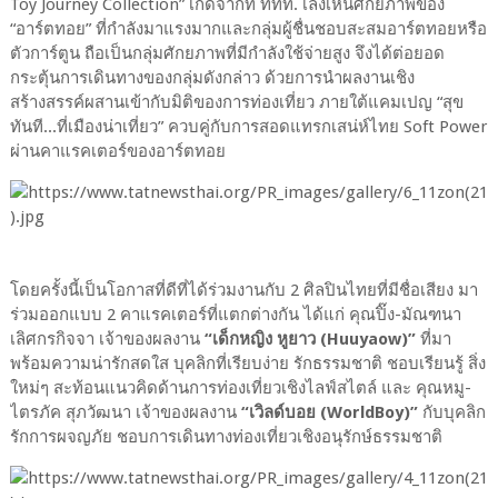
Toy Journey Collection” เกิดจากที่ ททท. เล็งเห็นศักยภาพของ
“อาร์ตทอย” ที่กำลังมาแรงมากและกลุ่มผู้ชื่นชอบสะสมอาร์ตทอยหรือ
ตัวการ์ตูน ถือเป็นกลุ่มศักยภาพที่มีกำลังใช้จ่ายสูง จึงได้ต่อยอด
กระตุ้นการเดินทางของกลุ่มดังกล่าว ด้วยการนำผลงานเชิง
สร้างสรรค์ผสานเข้ากับมิติของการท่องเที่ยว ภายใต้แคมเปญ “สุข
ทันที...ที่เมืองน่าเที่ยว” ควบคู่กับการสอดแทรกเสน่ห์ไทย Soft Power
ผ่านคาแรคเตอร์ของอาร์ตทอย
โดยครั้งนี้เป็นโอกาสที่ดีที่ได้ร่วมงานกับ 2 ศิลปินไทยที่มีชื่อเสียง มา
ร่วมออกแบบ 2 คาแรคเตอร์ที่แตกต่างกัน ได้แก่ คุณปิ๊ง-มัณฑนา
เลิศกรกิจจา เจ้าของผลงาน
“เด็กหญิง หูยาว (Huuyaow)”
ที่มา
พร้อมความน่ารักสดใส บุคลิกที่เรียบง่าย รักธรรมชาติ ชอบเรียนรู้ สิ่ง
ใหม่ๆ สะท้อนแนวคิดด้านการท่องเที่ยวเชิงไลฟ์สไตล์ และ คุณหมู-
ไตรภัค สุภวัฒนา เจ้าของผลงาน
“เวิลด์บอย (WorldBoy)”
กับบุคลิก
รักการผจญภัย ชอบการเดินทางท่องเที่ยวเชิงอนุรักษ์ธรรมชาติ