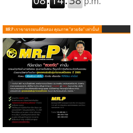
MR.P เราขายรถยนต์มือสอง คุณภาพ "สวยจัด" เท่านั้น!