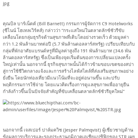
คุณบิล บาร์เน็ตต์ (Bill Barnett) กรรมการผู้จัดการ C9 Hotelworks
(ซีไนน์ โฮเทลเวิร์คส์) กล่าวว่า “กระแสใหม่ในตลาดลักซ์ชัวรีขับ
เคลื่อนโดยกลุ่มธุรกิจด้านสุขภาพที่เติบโตอย่างรวดเร็ว ด้วยมูลค่า
กว่า 1.2 พันล้านบาทต่อปี (5.7 พันล้านดอลลาร์สหรัฐ) เปรียบเทียบกับ
กลุ่มที่พักอาศัยแบรนด์หรูที่มีมูลค่าสูงถึง 191 พันล้านบาท (34.6 พัน
ล้านดอลลาร์สหรัฐ) ซึ่งเป็นเพียงจุดเริ่มต้นของการเปลี่ยนแปลงครั้ง
ใหญ่เท่านั้น นอกจากนี้ ธุรกิจสุขภาพนั้นได้ก้าวข้ามขอบเขตของสปา
สู่การใช้ชีวิตกลางแจ้งและการสร้างไลฟ์สไตล์ที่ส่งเสริมสุขภาพอย่าง
ยั่งยืน โดยนักท่องเที่ยวมีแนวโน้มที่จะอยู่ต่อนานขึ้น และปรับ
พฤติกรรมการใช้จ่าย โดยแนวคิดเรื่องการดูแลสุขภาพเพื่ออายุยืน
กำลังก้าวขึ้นเป็นปัจจัยสำคัญที่ขับเคลื่อนตลาดลักซ์ชัวรียุคใหม่”
นอกจากนี้ เจสเปอร์ ปาล์มควิช (Jesper Palmqvist) ผู้เชี่ยวชาญด้าน
ข้อมูลการบริการและรองประธานภูมิภาคเอเชียแปซิฟิกของ STR เผย