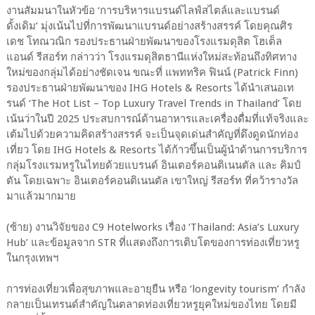
งานสัมมนาในหัวข้อ ‘การบริหารแบรนด์ไลฟ์สไตล์และแบรนด์
ดั้งเดิม’ มุ่งเน้นไปที่การพัฒนาแบรนด์อย่างสร้างสรรค์ โดยคุณศิร
เดช โทณวณิก รองประธานฝ่ายพัฒนาของโรงแรมดุสิต โฮเต็ล
แอนด์ รีสอร์ท กล่าวว่า โรงแรมดุสิตธานีแห่งใหม่สะท้อนถึงทิศทาง
ใหม่ของกลุ่มได้อย่างชัดเจน ขณะที่ แพททริค ฟินน์ (Patrick Finn)
รองประธานฝ่ายพัฒนาของ IHG Hotels & Resorts ได้นำเสนอเท
รนด์ ‘The Hot List – Top Luxury Travel Trends in Thailand’ โดย
เน้นว่าในปี 2025 ประสบการณ์ด้านอาหารและเครื่องดื่มที่แท้จริงและ
เต้มไปด้วยความคิดสร้างสรรค์ จะเป็นจุดเด่นสำคัญที่ดึงดูดนักท่อง
เที่ยว โดย IHG Hotels & Resorts ได้ก้าวขึ้นเป็นผู้นำด้านการบริการ
กลุ่มโรงแรมหรูในไทยด้วยแบรนด์ อินเตอร์คอนติเนนตัล และ คิมป์
ตัน โดยเฉพาะ อินเตอร์คอนติเนนตัล เขาใหญ่ รีสอร์ท ที่คว้ารางวัล
มาแล้วมากมาย
(ซ้าย) งานวิจัยของ C9 Hotelworks เรื่อง ‘Thailand: Asia’s Luxury
Hub’ และข้อมูลจาก STR ที่แสดงถึงการเติบโตของการท่องเที่ยวหรู
ในกรุงเทพฯ
การท่องเที่ยวเพื่อสุขภาพและอายุยืน หรือ ‘longevity tourism’ กำลัง
กลายเป็นเทรนด์สำคัญในตลาดท่องเที่ยวหรูยุคใหม่ของไทย โดยมี