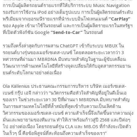
การเป็นผู้ผลิตรถยนต์รายแรกที่ให้บริการระบบ Music Navigation
รองรับการใช้งาน iPod อย่างเต็มรูปแบบ การเป็นผู้ผลิตรถยนต์ระดับ
พรีเมียมจากเยอรมนีรายแรกที่นำระบบอินโฟเทนเมนต์
“CarPlay”
ของ Apple เข้ามาใช้ในรถยนต์ และการเป็นผู้ผลิตรายแรกในสหรัฐฯ
ที่เปิดตัวฟังก์ชัน Google
“Send-to-Car”
ในรถยนต์
รวมถึงครั้งล่าสุดกับการผสาน ChatGPT เข้ากับระบบ MBUX ใน
รถยนต์บางรุ่นของเมอร์เซเดส-เบนซ์ โดยตลอดระยะเวลากว่า 3
ทศวรรษที่ผ่านมา MBRDNA มีบทบาทสำคัญในฐานะผู้ขับเคลื่อน
วิวัฒนาการด้านเทคโนโลยีที่สร้างจุดเปลี่ยนให้กับอุตสาหกรรมยาน
ยนต์ระดับโลกมาอย่างต่อเนื่อง
Ola Källenius ประธานคณะกรรมการบริหาร บริษัท เมอร์เซเดส-
เบนซ์ กรุ๊ป เอจี กล่าวว่า “นวัตกรรมคือหัวใจสำคัญที่อยู่ในดีเอ็นเอ
ของเรา ในช่วงระยะเวลา 30 ปีที่ผ่านมา MBRDNA มีบทบาทสำคัญ
ในการผสานเทคโนโลยีที่ล้ำสมัยที่สุดเข้ากับความเป็นเลิศด้าน
วิศวกรรมของเมอร์เซเดส-เบนซ์ ความสำเร็จนี้จึงเกิดขึ้นจากความมุ่ง
มั่นและพยายามของทีมงาน ทำให้เราพร้อมก้าวสู่ปี 2568 และปีต่อๆ
ไป อย่างต่อเนื่อง โดยรถยนต์รุ่น CLA และ MB.OS ที่กำลังจะเปิดตัว
ในเร็วๆ นี้ คือข้อพิสูจน์ที่สะท้อนถึงความสำเร็จของเรา”