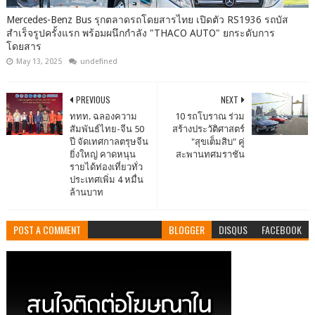
Mercedes-Benz Bus รุกตลาดรถโดยสารไทย เปิดตัว RS1936 รถบัส
สำเร็จรูปครั้งแรก พร้อมผนึกกำลัง "THACO AUTO" ยกระดับการ
โดยสาร
May 13, 2025
undefined
PREVIOUS
NEXT
ททท. ฉลองความ
10 รถโบราณ ร่วม
สัมพันธ์ไทย-จีน 50
สร้างประวัติศาสตร์
ปี จัดเทศกาลตรุษจีน
"สุขเต็มสิบ" คู่
ยิ่งใหญ่ คาดหนุน
สะพานทศมราชัน
รายได้ท่องเที่ยวทั่ว
ประเทศเพิ่ม 4 หมื่น
ล้านบาท
POST A COMMENT
BLOGGER
DISQUS
FACEBOOK