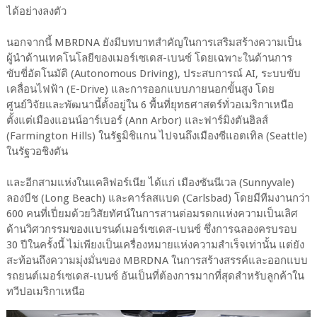
ได้อย่างลงตัว
นอกจากนี้ MBRDNA ยังมีบทบาทสำคัญในการเสริมสร้างความเป็น
ผู้นำด้านเทคโนโลยีของเมอร์เซเดส-เบนซ์ โดยเฉพาะในด้านการ
ขับขี่อัตโนมัติ (Autonomous Driving), ประสบการณ์ AI, ระบบขับ
เคลื่อนไฟฟ้า (E-Drive) และการออกแบบภายนอกขั้นสูง โดย
ศูนย์วิจัยและพัฒนานี้ตั้งอยู่ใน 6 พื้นที่ยุทธศาสตร์ทั่วอเมริกาเหนือ
ตั้งแต่เมืองแอนน์อาร์เบอร์ (Ann Arbor) และฟาร์มิงตันฮิลส์
(Farmington Hills) ในรัฐมิชิแกน ไปจนถึงเมืองซีแอตเทิล (Seattle)
ในรัฐวอชิงตัน
และอีกสามแห่งในแคลิฟอร์เนีย ได้แก่ เมืองซันนีเวล (Sunnyvale)
ลองบีช (Long Beach) และคาร์ลสแบด (Carlsbad) โดยมีทีมงานกว่า
600 คนที่เปี่ยมด้วยวิสัยทัศน์ในการสานต่อมรดกแห่งความเป็นเลิศ
ด้านวิศวกรรมของแบรนด์เมอร์เซเดส-เบนซ์ ซึ่งการฉลองครบรอบ
30 ปีในครั้งนี้ ไม่เพียงเป็นเครื่องหมายแห่งความสำเร็จเท่านั้น แต่ยัง
สะท้อนถึงความมุ่งมั่นของ MBRDNA ในการสร้างสรรค์และออกแบบ
รถยนต์เมอร์เซเดส-เบนซ์ อันเป็นที่ต้องการมากที่สุดสำหรับลูกค้าใน
ทวีปอเมริกาเหนือ