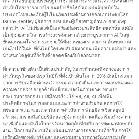
เทคโนโลยีปัญญาประดิษฐ์มาใช้ตั้งแต่การสร้างแนวคิดไปจนถึงการ
ดำเนินโครงการอย่างไร จนสร้างชื่อให้ตัวเองเป็นผู้บุกเบิกใน
ประเทศไทยและเป็นผู้ริเริ่มนวัตกรรมด้านการออกแบบระดับโลก
Danny Bentley ผู้จัดการ BIM และผู้เชี่ยวชาญด้าน Al จาก dwp
กล่าวว่า "Al ไม่เพียงแต่เป็นเครื่องมือทรงประสิทธิภาพเท่านั้น แต่ยัง
เป็นผู้ช่วยงานในการสร้างสรรค์ผลงานด้วยการบูรณาการ Al ในทุก
ขั้นตอนของโครงการจะช่วยให้ทีมงานของเราสามารถค้นพบความ
เป็นไปได้ใหม่ๆ ที่ยังไม่มีใครเคยสัมผัสมาก่อน เพิ่มความแม่นยำ และ
นำเสนอโซลูชันที่ยั่งยืนซึ่งสอดคล้องกับโลกอนาคต
ที่กล่าวมาข้างต้น เป็นตัวแปรสำคัญในการกำหนดทิศทางของการ
ดำเนินธุรกิจของ dwp ในปีนี้ ที่ตั้งเป้าเติบโตกว่า 20% อันเป็นผลมา
จากการขับเคลื่อนด้านนวัตกรรม ความยั่งยืน และการตอบสนองต่อ
ความคาดหวังของลูกค้าที่เปลี่ยนแปลงในด้านต่างๆ ของเรา
กระบวนการออกแบบเสมือนจริง : ใช้ VR, AR, AI เพื่อเพิ่ม
ประสิทธิภาพในการออกแบบและการทำงานร่วมกัน ลดการใช้
ทรัพยากรและระยะเวลาในการดำเนินการ พันธมิตรเชิงกลยุทธ์ :
สร้างความร่วมมือกับบริษัทและผู้จัดหาภูมิภาคเพื่อเสริมสร้างความ
น่าเชื่อถือและมั่นใจในการจัดหาวัตถุดิบที่ยั่งยืน การพัฒนาทักษะทีม
งาน : ฝึกอบรมทีมงานที่มุ่งเน้นแนวทางการออกแบบที่ยั่งยืน การใช้
เครื่องมือซอฟต์แวร์ขั้นสูง และความสามารถทางวัฒนธรรม เพื่อ