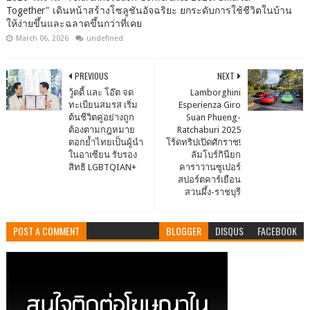
Together" เดินหน้าสร้างโซลูชันอัจฉริยะ ยกระดับการใช้ชีวิตในบ้าน
ให้ง่ายขึ้นและฉลาดขึ้นกว่าที่เคย
March 06, 2026
undefined
PREVIOUS
NEXT
วู้ดดี้ และ โอ๊ต จด
Lamborghini
ทะเบียนสมรส เริ่ม
Esperienza Giro
ต้นชีวิตคู่อย่างถูก
Suan Phueng-
ต้องตามกฎหมาย
Ratchaburi 2025
ตอกย้ำไทยเป็นผู้นำ
โร้ดทริปเปิดศักราช!
ในอาเซียน รับรอง
ลัมโบร์กินียก
สิทธิ LGBTQIAN+
คาราวานซูเปอร์
สปอร์ตคาร์เยือน
สวนผึ้ง-ราชบุรี
POST A COMMENT
BLOGGER
DISQUS
FACEBOOK