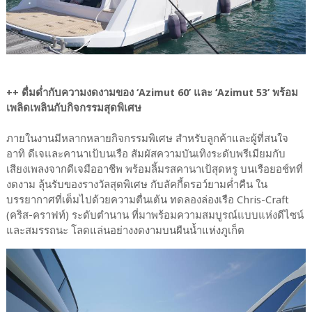
++ ดื่มด่ำกับความงดงามของ ‘Azimut 60’ และ ‘Azimut 53’ พร้อม
เพลิดเพลินกับกิจกรรมสุดพิเศษ
ภายในงานมีหลากหลายกิจกรรมพิเศษ สำหรับลูกค้าและผู้ที่สนใจ
อาทิ ดีเจและคานาเป้บนเรือ สัมผัสความบันเทิงระดับพรีเมียมกับ
เสียงเพลงจากดีเจมืออาชีพ พร้อมลิ้มรสคานาเป้สุดหรู บนเรือยอช์ทที่
งดงาม ลุ้นรับของรางวัลสุดพิเศษ กับลัคกี้ดรอว์ยามค่ำคืน ใน
บรรยากาศที่เต็มไปด้วยความตื่นเต้น ทดลองล่องเรือ Chris-Craft
(คริส-คราฟท์) ระดับตำนาน ที่มาพร้อมความสมบูรณ์แบบแห่งดีไซน์
และสมรรถนะ โลดแล่นอย่างงดงามบนผืนน้ำแห่งภูเก็ต