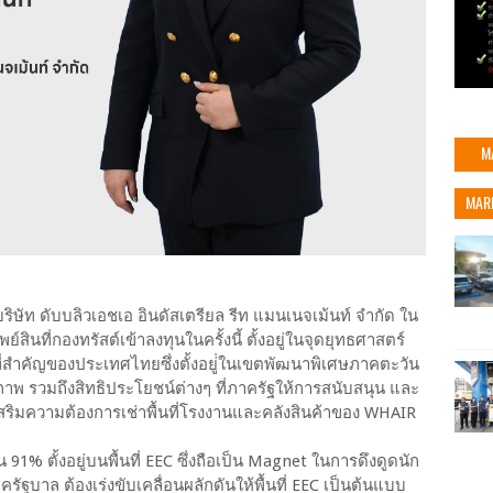
M
MAR
ิษัท ดับบลิวเอชเอ อินดัสเตรียล รีท แมนเนจเม้นท์ จำกัด ใน
์สินที่กองทรัสต์เข้าลงทุนในครั้งนี้ ตั้งอยู่ในจุดยุทธศาสตร์
สําคัญของประเทศไทยซึ่งตั้งอยู่่ในเขตพัฒนาพิเศษภาคตะวัน
ยภาพ รวมถึงสิทธิประโยชน์ต่างๆ ที่ภาครัฐให้การสนับสนุน และ
เสริมความต้องการเช่าพื้นที่โรงงานและคลังสินค้าของ WHAIR
น 91% ตั้งอยู่บนพื้นที่ EEC ซึ่งถือเป็น Magnet ในการดึงดูดนัก
ัฐบาล ต้องเร่งขับเคลื่อนผลักดันให้พื้นที่ EEC เป็นต้นแบบ