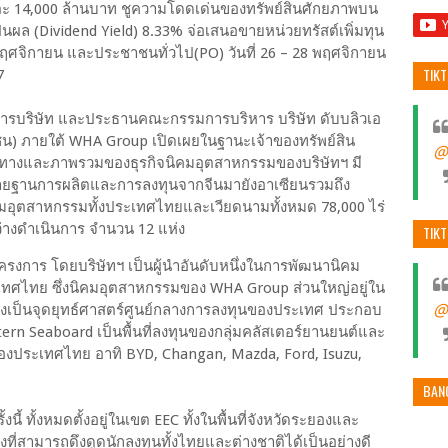
ตะ 14,000 ล้านบาท ชูความโดดเด่นของทรัพย์สินศักยภาพบน
นปันผล (Dividend Yield) 8.33% จ่อเสนอขายหน่วยทรัสต์เพิ่มทุน
22 พฤศจิกายน และประชาชนทั่วไป(PO) วันที่ 26 – 28 พฤศจิกายน
TIK
7
รบริษัท และประธานคณะกรรมการบริหาร บริษัท ดับบลิวเอ
าชน) ภายใต้ WHA Group เปิดเผยในฐานะเจ้าของทรัพย์สิน
@
 ทิศทางและภาพรวมของธุรกิจนิคมอุตสาหกรรมของบริษัทฯ มี
รย้ายฐานการผลิตและการลงทุนจากจีนมายังอาเซียนรวมถึง
นิคมอุตสาหกรรมทั้งประเทศไทยและเวียดนามทั้งหมด 78,000 ไร่
่างดำเนินการ จำนวน 12 แห่ง
TIK
รงการ โดยบริษัทฯ เป็นผู้นำอันดับหนึ่งในการพัฒนานิคม
ทศไทย ซึ่งนิคมอุตสาหกรรมของ WHA Group ส่วนใหญ่อยู่ใน
@
่งเป็นจุดยุทธ์ศาสตร์ศูนย์กลางการลงทุนของประเทศ ประกอบ
n Seaboard เป็นพื้นที่ลงทุนของกลุ่มคลัสเตอร์ยานยนต์และ
ของประเทศไทย อาทิ BYD, Changan, Mazda, Ford, Isuzu,
BAN
นี้ ทั้งหมดตั้งอยู่ในเขต EEC ทั้งในพื้นที่จังหวัดระยองและ
ูงที่สามารถดึงดูดนักลงทุนทั้งไทยและต่างชาติได้เป็นอย่างดี