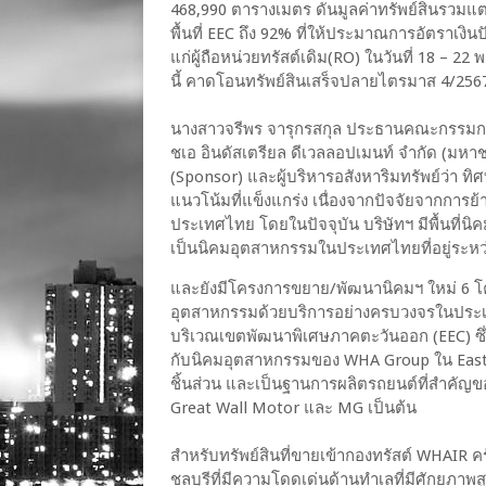
468,990 ตารางเมตร ดันมูลค่าทรัพย์สินรวมแ
พื้นที่ EEC ถึง 92% ที่ให้ประมาณการอัตราเงิ
แก่ผู้ถือหน่วยทรัสต์เดิม(RO) ในวันที่ 18 – 
นี้ คาดโอนทรัพย์สินเสร็จปลายไตรมาส 4/256
นางสาวจรีพร จารุกรสกุล ประธานคณะกรรมกา
ชเอ อินดัสเตรียล ดีเวลลอปเมนท์ จำกัด (มห
(Sponsor) และผู้บริหารอสังหาริมทรัพย์ว่า
แนวโน้มที่แข็งแกร่ง เนื่องจากปัจจัยจากกา
ประเทศไทย โดยในปัจจุบัน บริษัทฯ มีพื้นที่
เป็นนิคมอุตสาหกรรมในประเทศไทยที่อยู่ระหว
และยังมีโครงการขยาย/พัฒนานิคมฯ ใหม่ 6 โค
อุตสาหกรรมด้วยบริการอย่างครบวงจรในประเ
บริเวณเขตพัฒนาพิเศษภาคตะวันออก (EEC) ซึ
กับนิคมอุตสาหกรรมของ WHA Group ใน Easter
ชิ้นส่วน และเป็นฐานการผลิตรถยนต์ที่สำคัญ
Great Wall Motor และ MG เป็นต้น
สำหรับทรัพย์สินที่ขายเข้ากองทรัสต์ WHAIR ครั้ง
ชลบุรีที่มีความโดดเด่นด้านทำเลที่มีศักยภาพส