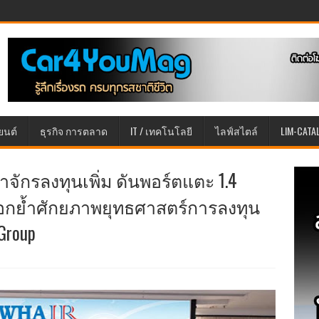
ยนต์
ธุรกิจ การตลาด
IT / เทคโนโลยี
ไลฟ์สไตล์
LIM-CATA
ักรลงทุนเพิ่ม ดันพอร์ตแตะ 1.4
% ตอกย้ำศักยภาพยุทธศาสตร์การลงทุน
Group