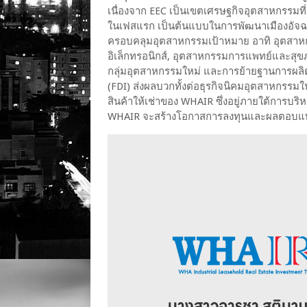
เนื่องจาก EEC เป็นเขตเศรษฐกิจอุตสาหกรรมที่ร
ในเฟสแรก เป็นต้นแบบในการพัฒนาเมืองอัจฉริ
ครอบคลุมอุตสาหกรรมเป้าหมาย อาทิ อุตสาหก
อิเล็กทรอนิกส์, อุตสาหกรรมการแพทย์และสุขภ
กลุ่มอุตสาหกรรมใหม่ และการย้ายฐานการผ
(FDI) ส่งผลบวกทั้งต่อธุรกิจนิคมอุตสาหกรรมใ
สินค้าให้เช่าของ WHAIR ซึ่งอยู่ภายใต้การบริห
WHAIR จะสร้างโอกาสการลงทุนและผลตอบแทนอ