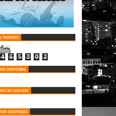
AL PAGEVIEWS
4
6
5
3
0
2
PAGE CAR4YOUMAG
PAGE LIM-CATALOGUE
TUBE CAR4YOUMAG