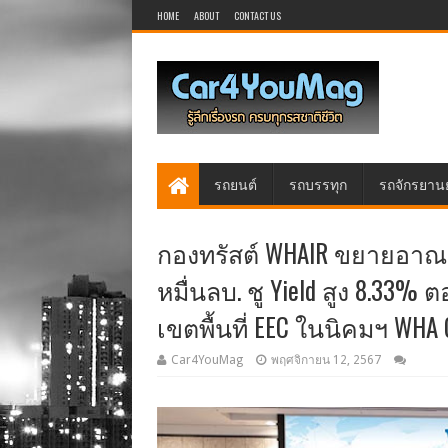
HOME
ABOUT
CONTACT US
รถยนต์
รถบรรทุก
รถจักรยาน
กองทรัสต์ WHAIR ขยายอาณาจ
หมื่นลบ. ชู Yield สูง 8.33
เขตพื้นที่ EEC ในนิคมฯ WHA 
Car4YouMag
พฤศจิกายน 12, 2567