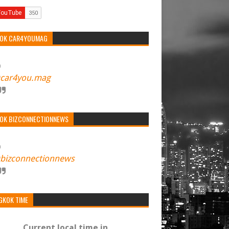
TOK CAR4YOUMAG
car4you.mag
TOK BIZCONNECTIONNEWS
bizconnectionnews
GKOK TIME
Current local time in