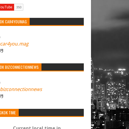
TOK CAR4YOUMAG
car4you.mag
TOK BIZCONNECTIONNEWS
bizconnectionnews
GKOK TIME
Current local time in