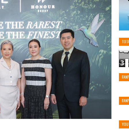
TOT
3
FAN
FAN
YOU