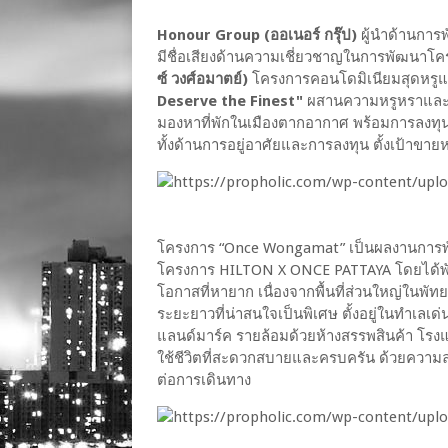
Honour Group (ออเนอร์ กรุ๊ป)
ผู้นำด้านการพ
มีชื่อเสียงด้านความเชี่ยวชาญในการพัฒนาโ
ซ์ วงศ์อมาตย์)
โครงการคอนโดมิเนียมสุดหรูแ
Deserve the Finest"
ผสานความหรูหราและควา
มองหาที่พักในเมืองตากอากาศ พร้อมการลงทุนบ
ทั้งด้านการอยู่อาศัยและการลงทุน ตั้งเป้าขา
โครงการ “Once Wongamat” เป็นผลงานการพั
โครงการ HILTON X ONCE PATTAYA โดยได้พัฒนา
โอกาสที่หายาก เนื่องจากพื้นที่ส่วนใหญ่ในพัท
ระยะยาวที่น่าสนใจเป็นพิเศษ ตั้งอยู่ในทำเลเด่
แลนด์มาร์ค รายล้อมด้วยห้างสรรพสินค้า โร
ใช้ชีวิตที่สะดวกสบายและครบครัน ด้วยความ
ต่อการเดินทาง