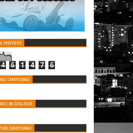
AL PAGEVIEWS
4
6
1
4
7
6
PAGE CAR4YOUMAG
PAGE LIM-CATALOGUE
TUBE CAR4YOUMAG