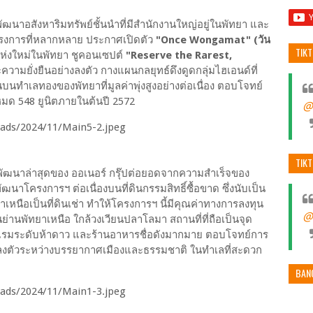
ัฒนาอสังหาริมทรัพย์ชั้นนำที่มีสำนักงานใหญ่อยู่ในพัทยา และ
ครงการที่หลากหลาย ประกาศเปิดตัว
"Once Wongamat"
(วัน
TIK
ห่งใหม่ในพัทยา ชูคอนเซปต์
"Reserve the Rarest,
มยั่งยืนอย่างลงตัว กางแผนกลยุทธ์ดึงดูดกลุ่มไฮเอนด์ที่
นทำเลทองของพัทยาที่มูลค่าพุ่งสูงอย่างต่อเนื่อง ตอบโจทย์
ยหมด 548 ยูนิตภายในต้นปี 2572
@
TIK
ฒนาล่าสุดของ ออเนอร์ กรุ๊ปต่อยอดจากความสำเร็จของ
โครงการฯ ต่อเนื่องบนที่ดินกรรมสิทธิ์ซื้อขาด ซึ่งนับเป็น
ยาเหนือเป็นที่ดินเช่า ทำให้โครงการฯ นี้มีคุณค่าทางการลงทุน
@
นย่านพัทยาเหนือ ใกล้วงเวียนปลาโลมา สถานที่ที่ถือเป็นจุด
งแรมระดับห้าดาว และร้านอาหารชื่อดังมากมาย ตอบโจทย์การ
ลงตัวระหว่างบรรยากาศเมืองและธรรมชาติ ในทำเลที่สะดวก
BAN