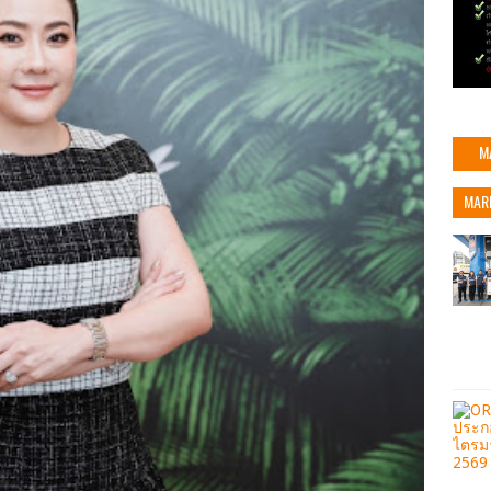
M
MAR