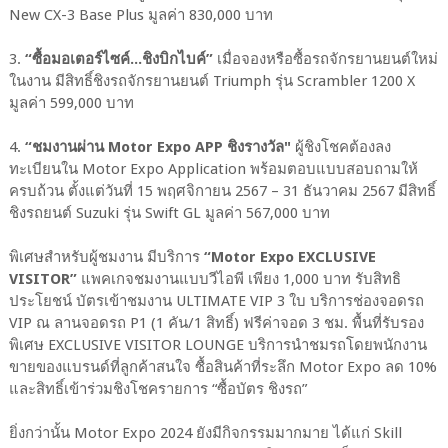
New CX-3 Base Plus มูลค่า 830,000 บาท
3.
“ซื้อมอเตอร์ไซค์...ชิงบิกไบค์”
เมื่อจองหรือซื้อรถจักรยานยนต์ใหม่
ในงาน มีสิทธิ์ชิงรถจักรยานยนต์ Triumph รุ่น Scrambler 1200 X
มูลค่า 599,000 บาท
4.
“ชมงานผ่าน Motor Expo APP ชิงรางวัล"
ผู้ชิงโชคต้องลง
ทะเบียนใน Motor Expo Application พร้อมตอบแบบสอบถามให้
ครบถ้วน ตั้งแต่วันที่ 15 พฤศจิกายน 2567 – 31 ธันวาคม 2567 มีสิทธิ์
ชิงรถยนต์ Suzuki รุ่น Swift GL มูลค่า 567,000 บาท
พิเศษสำหรับผู้ชมงาน มีบริการ
“Motor Expo EXCLUSIVE
VISITOR”
แพคเกจชมงานแบบวีไอพี เพียง 1,000 บาท รับสิทธิ
ประโยชน์ บัตรเข้าชมงาน ULTIMATE VIP 3 ใบ บริการช่องจอดรถ
VIP ณ ลานจอดรถ P1 (1 คัน/1 สิทธิ์) ฟรีค่าจอด 3 ชม. พื้นที่รับรอง
พิเศษ EXCLUSIVE VISITOR LOUNGE บริการนำชมรถโดยพนักงาน
ขายของแบรนด์ที่ลูกค้าสนใจ ซื้อสินค้าที่ระลึก Motor Expo ลด 10%
และสิทธิ์เข้าร่วมชิงโชครายการ “ซื้อบัตร ชิงรถ”
ยิ่งกว่านั้น Motor Expo 2024 ยังมีกิจกรรมมากมาย ได้แก่ Skill