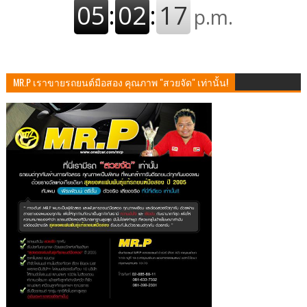
MR.P เราขายรถยนต์มือสอง คุณภาพ "สวยจัด" เท่านั้น!