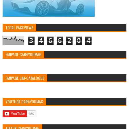
TOTAL PAGEVIEWS
3
4
6
6
2
0
4
FANPAGE CAR4YOUMAG
FANPAGE LIM-CATALOGUE
YOUTUBE CAR4YOUMAG
TIKTOK CAR4YOUMAG