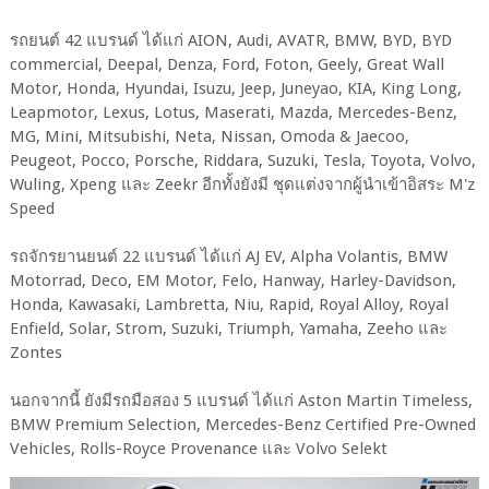
รถยนต์ 42 แบรนด์ ได้แก่ AION, Audi, AVATR, BMW, BYD, BYD
commercial, Deepal, Denza, Ford, Foton, Geely, Great Wall
Motor, Honda, Hyundai, Isuzu, Jeep, Juneyao, KIA, King Long,
Leapmotor, Lexus, Lotus, Maserati, Mazda, Mercedes-Benz,
MG, Mini, Mitsubishi, Neta, Nissan, Omoda & Jaecoo,
Peugeot, Pocco, Porsche, Riddara, Suzuki, Tesla, Toyota, Volvo,
Wuling, Xpeng และ Zeekr อีกทั้งยังมี ชุดแต่งจากผู้นำเข้าอิสระ M'z
Speed
รถจักรยานยนต์ 22 แบรนด์ ได้แก่ AJ EV, Alpha Volantis, BMW
Motorrad, Deco, EM Motor, Felo, Hanway, Harley-Davidson,
Honda, Kawasaki, Lambretta, Niu, Rapid, Royal Alloy, Royal
Enfield, Solar, Strom, Suzuki, Triumph, Yamaha, Zeeho และ
Zontes
นอกจากนี้ ยังมีรถมือสอง 5 แบรนด์ ได้แก่ Aston Martin Timeless,
BMW Premium Selection, Mercedes-Benz Certified Pre-Owned
Vehicles, Rolls-Royce Provenance และ Volvo Selekt