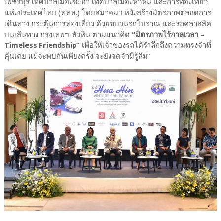
เพชรบุรี เทศบาลเมืองชะอำ เทศบาลเมืองหัวหิน และการท่องเที่ยว
แห่งประเทศไทย (ททท.) โดยสมาคมฯ หวังสร้างมิตรภาพตลอดการ
เดินทาง กระตุ้นการท่องเที่ยว ด้วยขบวนรถโบราณ และรถคลาสสิค
บนเส้นทาง กรุงเทพฯ-หัวหิน ตามแนวคิด
“มิตรภาพไร้กาลเวลา –
Timeless Friendship”
เพื่อให้เจ้าของรถได้รำลึกถึงความทรงจำที่
คุ้นเคย แม้จะพบกันเพียงครั้ง จะยังจดจำมิรู้ลืม”