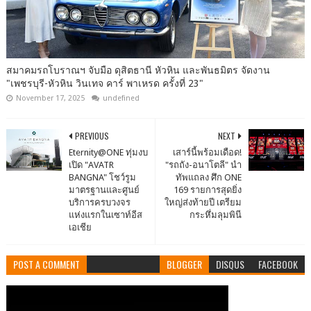
สมาคมรถโบราณฯ จับมือ ดุสิตธานี หัวหิน และพันธมิตร จัดงาน
"เพชรบุรี-หัวหิน วินเทจ คาร์ พาเหรด ครั้งที่ 23"
November 17, 2025
undefined
PREVIOUS
NEXT
Eternity@ONE ทุ่มงบ
เสาร์นี้พร้อมเดือด!
เปิด "AVATR
"รถถัง-อนาโตลี" นำ
BANGNA" โชว์รูม
ทัพแถลง ศึก ONE
มาตรฐานและศูนย์
169 รายการสุดยิ่ง
บริการครบวงจร
ใหญ่ส่งท้ายปี เตรียม
แห่งแรกในเซาท์อีส
กระหึ่มลุมพินี
เอเชีย
POST A COMMENT
BLOGGER
DISQUS
FACEBOOK