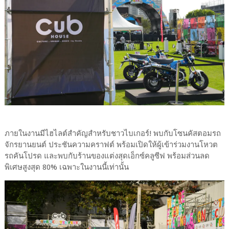
ภายในงานมีไฮไลต์สำคัญสำหรับชาวไบเกอร์! พบกับโซนคัสตอมรถ
จักรยานยนต์ ประชันความคราฟต์ พร้อมเปิดให้ผู้เข้าร่วมงานโหวต
รถคันโปรด และพบกับร้านของแต่งสุดเอ็กซ์คลูซีฟ พร้อมส่วนลด
พิเศษสูงสุด 80% เฉพาะในงานนี้เท่านั้น