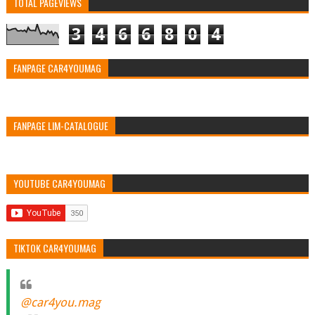
TOTAL PAGEVIEWS
3
4
6
6
8
0
4
FANPAGE CAR4YOUMAG
FANPAGE LIM-CATALOGUE
YOUTUBE CAR4YOUMAG
TIKTOK CAR4YOUMAG
@car4you.mag