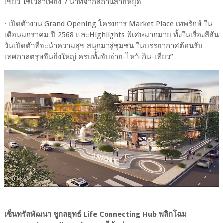
เขียว ใช้เวลาเพียง 7 นาทีจากสถานีสายหยุด
· เปิดตัวงาน Grand Opening โครงการ Market Place เทพรักษ์ ใน
เดือนมกราคม ปี 2568 และHighlights พิเศษมากมาย ทั้งในเรื่องสีสัน
วันเปิดตัวที่จะนำความสุข สนุกมาสู่ชุมชน ในบรรยากาศต้อนรับ
เทศกาลตรุษจีนยิ่งใหญ่ ครบทั้งจับจ่าย-ไหว้-กิน-เที่ยว”
เซ็นทรัลพัฒนา ชูกลยุทธ์ Life Connecting Hub พลิกโฉม