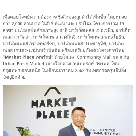
เพื่อตอบโจทย์ความต้องการเชิงลึกของลูกค้าได้เพิ่มขึ้น โดยทุ่มงบ
กว่า 2,000 ล้านบาท ในปี 5 พัฒนาและปรับโฉมโครงการรวม 15
สาขา บนโลเคชั่นศักยภาพสูง อาทิ มาร์เก็ตเพลส เจ อเวนิว, มาร์เก็ต
เพลส ลา วิลล่า, มาร์เก็ตเพลส นางลิ้นจี่, มาร์เก็ตเพลส พหลโยธิน,
มาร์เก็ตเพลส กรุงเทพกรีฑา, มาร์เก็ตเพลส ประชาอุทิศ, มาร์เก็ต
เพลส เกษตร-นวมินทร์ เป็นต้น พร้อมเตรียมเปิดตัวโครงการใหม่
“Market Place เทพรักษ์”
ด้วยโมเดล Community Mall ผนวกกับ
Urban Fresh Market เจาะใจกลางย่านเทพรักษ์-วัชรพล โซน
กรุงเทพฯ ตอนเหนือ ในเดือนมกราคม 2568 รับเทศกาลตรุษจีนยิ่ง
ใหญ่อีกด้วย