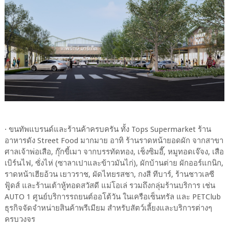
· ขนทัพแบรนด์และร้านค้าครบครัน ทั้ง Tops Supermarket ร้าน
อาหารดัง Street Food มากมาย อาทิ ร้านราดหน้ายอดผัก จากสาขา
ศาลเจ้าพ่อเสือ, กุ๊กขี้เมา จากบรรทัดทอง, เช็งซิมอี๊, หมูทอดเจ๊จง, เสือ
เบิร์นไฟ, ซั่งไห่ (ซาลาเปาและข้าวมันไก่), ผักบ้านต่าย ผักออร์แกนิก,
ราดหน้าเฮียอ้วน เยาวราช, ผัดไทยรสชา, กงสี ทีบาร์, ร้านชาวเลซี
ฟู้ดส์ และร้านเต้าหู้ทอดสวัสดี แม่โอเล่ รวมถึงกลุ่มร้านบริการ เช่น
AUTO 1 ศูนย์บริการรถยนต์ออโต้วัน ในเครือเซ็นทรัล และ PETClub
ธุรกิจจัดจำหน่ายสินค้าพรีเมียม สำหรับสัตว์เลี้ยงและบริการต่างๆ
ครบวงจร