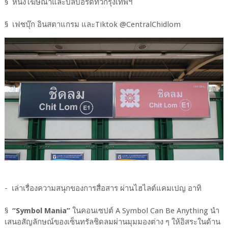
§ หนังโฆษณาและบิลบอร์ดทั่วกรุงเทพฯ
§ เฟซบุ๊ก อินสตาแกรม และTiktok @CentralChidlom
- เล่าเรื่องความสนุกของการสื่อสาร ผ่านไฮไลต์แคมเปญ อาทิ
§
“Symbol Mania”
ในคอนเซปต์ A Symbol Can Be Anything นำ
เสนอสัญลักษณ์ของเซ็นทรัลชิดลมผ่านมุมมองต่าง ๆ ให้อิสระในด้าน