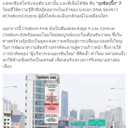
แฟลกชิปสโตร์แห่งเดียวเท่านั้น และที่เห็นได้ชัด คือ
“ถุงช้อปปิ้ง”
สี
ใหม่ที่ให้ความรู้สึกฟีลกู้ดอยากเป็นเจ้าของ บ่งบอก DNA ของชาว
#ChidlomCitizens ผู้มีสไตล์และมีเอกลักษณ์ไม่เหมือนใคร
นอกจากนี้ Chidlom Pink ยังเป็นสีมงคลแห่งยุค 9 และ Central
Chidlom ยังพร้อมเผยโฉมใหม่สมบูรณ์แบบในเดือนธันวาคม ซึ่งใน
ศาสตร์ฮวงจุ้ยนับเป็นยุคแห่งความพร้อมสู่การเปลี่ยนแปลงครั้งใหญ่
ในการพัฒนาความคิดสร้างสรรค์ทะยานสู่ความก้าวหน้า ซึ่งภายใต้
การนำทัพของ “ผู้บริหารเจเนอเรชันใหม่” ที่คิดล้ำ ทำใหม่ หลายคนจึง
ยกให้ห้างเซ็นทรัลเป็นเทรนด์ เซ็ตเตอร์แห่งวงการรีเทลมาอย่างต่อ
เนื่อง