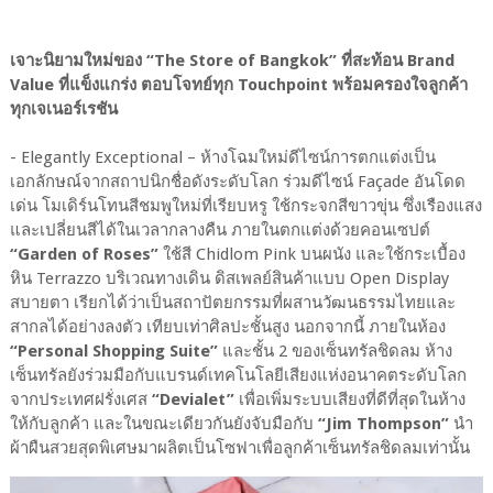
เจาะนิยามใหม่ของ “The Store of Bangkok” ที่สะท้อน Brand
Value ที่แข็งแกร่ง ตอบโจทย์ทุก Touchpoint พร้อมครองใจลูกค้า
ทุกเจเนอร์เรชัน
- Elegantly Exceptional – ห้างโฉมใหม่ดีไซน์การตกแต่งเป็น
เอกลักษณ์จากสถาปนิกชื่อดังระดับโลก ร่วมดีไซน์ Façade อันโดด
เด่น โมเดิร์นโทนสีชมพูใหม่ที่เรียบหรู ใช้กระจกสีขาวขุ่น ซึ่งเรืองแสง
และเปลี่ยนสีได้ในเวลากลางคืน ภายในตกแต่งด้วยคอนเซปต์
“Garden of Roses”
ใช้สี Chidlom Pink บนผนัง และใช้กระเบื้อง
หิน Terrazzo บริเวณทางเดิน ดิสเพลย์สินค้าแบบ Open Display
สบายตา เรียกได้ว่าเป็นสถาปัตยกรรมที่ผสานวัฒนธรรมไทยและ
สากลได้อย่างลงตัว เทียบเท่าศิลปะชั้นสูง นอกจากนี้ ภายในห้อง
“Personal Shopping Suite”
และชั้น 2 ของเซ็นทรัลชิดลม ห้าง
เซ็นทรัลยังร่วมมือกับแบรนด์เทคโนโลยีเสียงแห่งอนาคตระดับโลก
จากประเทศฝรั่งเศส
“Devialet”
เพื่อเพิ่มระบบเสียงที่ดีที่สุดในห้าง
ให้กับลูกค้า และในขณะเดียวกันยังจับมือกับ
“Jim Thompson”
นำ
ผ้าผืนสวยสุดพิเศษมาผลิตเป็นโซฟาเพื่อลูกค้าเซ็นทรัลชิดลมเท่านั้น