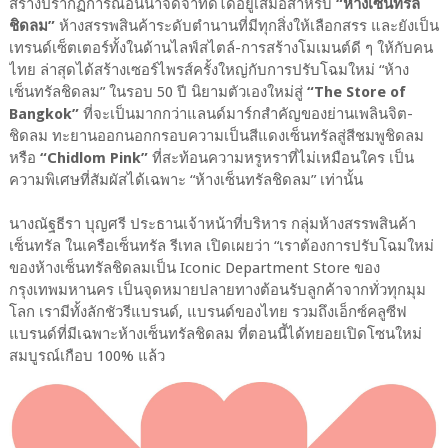
สร้างปรากฏการณ์อันน่าจดจำที่ดีได้อยู่เสมอสำหรับ
“ห้างเซ็นทรัล
ชิดลม”
ห้างสรรพสินค้าระดับตำนานที่มีทุกสิ่งให้เลือกสรร และยังเป็น
เทรนด์เซ็ตเตอร์ทั้งในด้านไลฟ์สไตล์-การสร้างโมเมนต์ดี ๆ ให้กับคน
ไทย ล่าสุดได้สร้างเซอร์ไพรส์ครั้งใหญ่กับการปรับโฉมใหม่ “ห้าง
เซ็นทรัลชิดลม” ในรอบ 50 ปี นิยามตัวเองใหม่สู่
“The Store of
Bangkok”
ที่จะเป็นมากกว่าแลนด์มาร์กสำคัญของย่านเพลินจิต-
ชิดลม ทะยานออกนอกกรอบความเป็นสีแดงเซ็นทรัลสู่สีชมพูชิดลม
หรือ
“Chidlom Pink”
ที่สะท้อนความหรูหราที่ไม่เหมือนใคร เป็น
ความพิเศษที่สัมผัสได้เฉพาะ “ห้างเซ็นทรัลชิดลม” เท่านั้น
นางณัฐธีรา บุญศรี ประธานเจ้าหน้าที่บริหาร กลุ่มห้างสรรพสินค้า
เซ็นทรัล ในเครือเซ็นทรัล รีเทล เปิดเผยว่า “เราต้องการปรับโฉมใหม่
ของห้างเซ็นทรัลชิดลมเป็น Iconic Department Store ของ
กรุงเทพมหานคร เป็นจุดหมายปลายทางต้อนรับลูกค้าจากทั่วทุกมุม
โลก เรามีทั้งลักชัวรีแบรนด์, แบรนด์ของไทย รวมถึงเอ็กซ์คลูซีฟ
แบรนด์ที่มีเฉพาะห้างเซ็นทรัลชิดลม ที่ตอนนี้ได้ทยอยเปิดโซนใหม่
สมบูรณ์เกือบ 100% แล้ว