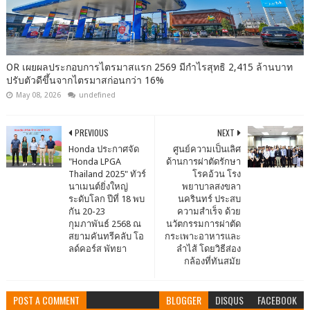
OR เผยผลประกอบการไตรมาสแรก 2569 มีกำไรสุทธิ 2,415 ล้านบาท
ปรับตัวดีขึ้นจากไตรมาสก่อนกว่า 16%
May 08, 2026
undefined
PREVIOUS
NEXT
Honda ประกาศจัด
ศูนย์ความเป็นเลิศ
"Honda LPGA
ด้านการผ่าตัดรักษา
Thailand 2025" ทัวร์
โรคอ้วน โรง
นาเมนต์ยิ่งใหญ่
พยาบาลสงขลา
ระดับโลก ปีที่ 18 พบ
นครินทร์ ประสบ
กัน 20-23
ความสำเร็จ ด้วย
กุมภาพันธ์ 2568 ณ
นวัตกรรมการผ่าตัด
สยามคันทรีคลับ โอ
กระเพาะอาหารและ
ลด์คอร์ส พัทยา
ลำไส้ โดยวิธีส่อง
กล้องที่ทันสมัย
POST A COMMENT
BLOGGER
DISQUS
FACEBOOK