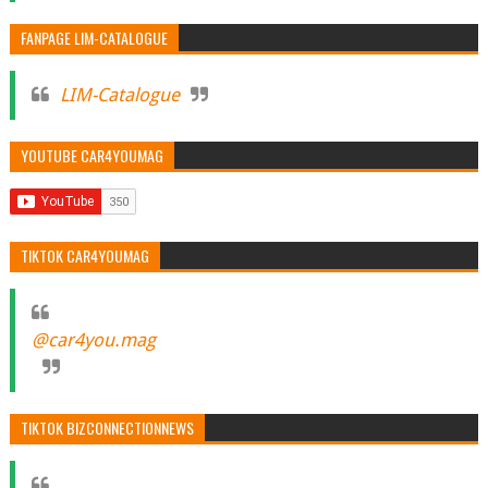
FANPAGE LIM-CATALOGUE
LIM-Catalogue
YOUTUBE CAR4YOUMAG
TIKTOK CAR4YOUMAG
@car4you.mag
TIKTOK BIZCONNECTIONNEWS