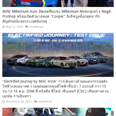
MINI Millennium Auto อัพเดตทีมแข่ง Millennium Motorsport x Magik
Proshop พร้อมเปิดตัวมาสคอต "Cooper" อิงลิชบูลด็อกสุดน่ารัก
สัญลักษณ์แห่งประเทศอังกฤษ
May 13, 2026
undefined
"Electrified Journey by MGC-ASIA" การเดินทางด้วยยนตรกรรมพลัง
ไฟฟ้าแห่งอนาคต รวมสุดยอดรถยนต์ไฟฟ้าชั้นนำ 7 แบรนด์ กว่า 15
รุ่น 12-16 พ.ย. 2568 ที่ คริสตัล ดีไซน์ เซ็นเตอร์ (CDC) เลียบทางด่วน
เอกมัย-รามอินทรา
November 06, 2025
undefined