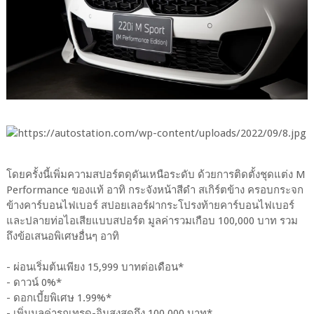
โดยครั้งนี้เพิ่มความสปอร์ตดุดันเหนือระดับ ด้วยการติดตั้งชุดแต่ง M
Performance ของแท้ อาทิ กระจังหน้าสีดำ สเกิร์ตข้าง ครอบกระจก
ข้างคาร์บอนไฟเบอร์ สปอยเลอร์ฝากระโปรงท้ายคาร์บอนไฟเบอร์
และปลายท่อไอเสียแบบสปอร์ต มูลค่ารวมเกือบ 100,000 บาท รวม
ถึงข้อเสนอพิเศษอื่นๆ อาทิ
- ผ่อนเริ่มต้นเพียง 15,999 บาทต่อเดือน*
- ดาวน์ 0%*
- ดอกเบี้ยพิเศษ 1.99%*
- เพิ่มมูลค่ารถเทรด-อินสูงสุดถึง 100,000 บาท*