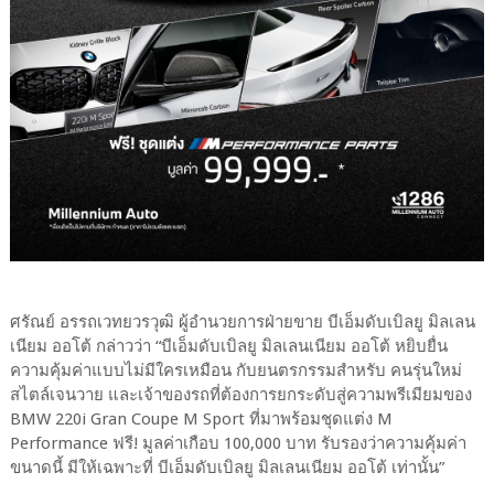
ศรัณย์ อรรถเวทยวรวุฒิ ผู้อำนวยการฝ่ายขาย บีเอ็มดับเบิลยู มิลเลน
เนียม ออโต้ กล่าวว่า “บีเอ็มดับเบิลยู มิลเลนเนียม ออโต้ หยิบยื่น
ความคุ้มค่าแบบไม่มีใครเหมือน กับยนตรกรรมสำหรับ คนรุ่นใหม่
สไตล์เจนวาย และเจ้าของรถที่ต้องการยกระดับสู่ความพรีเมียมของ
BMW 220i Gran Coupe M Sport ที่มาพร้อมชุดแต่ง M
Performance ฟรี! มูลค่าเกือบ 100,000 บาท รับรองว่าความคุ้มค่า
ขนาดนี้ มีให้เฉพาะที่ บีเอ็มดับเบิลยู มิลเลนเนียม ออโต้ เท่านั้น”