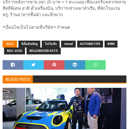
บริการหลังการขาย (ทุก 25 บาท = 1 คะแนน) เพื่อแลกรับหลากหลาย
สิทธิพิเศษ อาทิ ตั๋วเครื่องบิน, บริการเช่าเหมาลำเรือ, ที่พักโรงแรม
หรู, ร้านอาหารชั้นนำ และอีกมาก
*เงื่อนไขเป็นไปตามที่บริษัทฯ กำหนด
TAGS:
บีเอ็มดับเบิลยู
โปรโมชั่น
รถยนต์
AUTOMOTIVE
BMW
MGC-ASIA
MILLENNIUM AUTO
RELATED POSTS