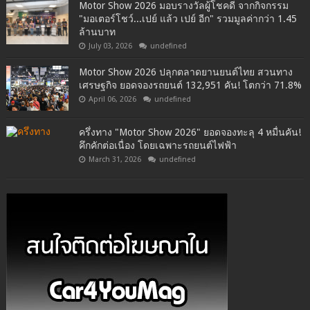
Motor Show 2026 มอบรางวัลผู้โชคดี จากกิจกรรม
"มอเตอร์โชว์...เปย์ แล้ว เปย์ อีก" รวมมูลค่ากว่า 1.45
ล้านบาท
July 03, 2026
undefined
Motor Show 2026 ปลุกตลาดยานยนต์ไทย สวนทาง
เศรษฐกิจ ยอดจองรถยนต์ 132,951 คัน! โตกว่า 71.8%
April 06, 2026
undefined
ครึ่งทาง "Motor Show 2026" ยอดจองทะลุ 4 หมื่นคัน!
คึกคักต่อเนื่อง โดยเฉพาะรถยนต์ไฟฟ้า
March 31, 2026
undefined