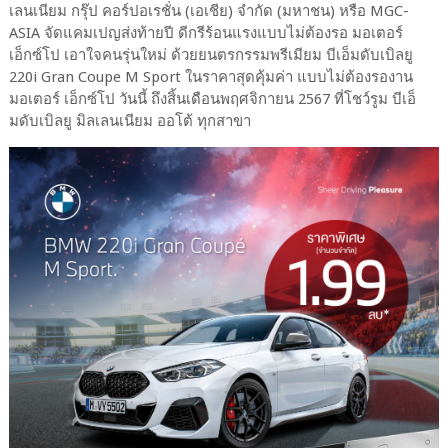
เลนเนียม กรุ๊ป คอร์ปอเรชั่น (เอเชีย) จำกัด (มหาชน) หรือ MGC-
ASIA จัดแคมเปญส่งท้ายปี ดีกรีร้อนแรงแบบไม่ต้องรอ มอเตอร์
เอ็กซ์โป เอาใจคนรุ่นใหม่ ด้วยยนตรกรรมพรีเมียม บีเอ็มดับเบิลยู
220i Gran Coupe M Sport ในราคาสุดคุ้มค่า แบบไม่ต้องรองาน
มอเตอร์ เอ็กซ์โป วันนี้ ถึงสิ้นเดือนพฤศจิกายน 2567 ที่โชว์รูม บีเอ็
มดับเบิลยู มิลเลนเนียม ออโต้ ทุกสาขา