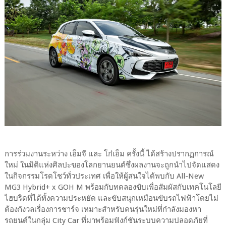
การร่วมงานระหว่าง เอ็มจี และ โก๋เอ็ม ครั้งนี้ ได้สร้างปรากฏการณ์
ใหม่ ในมิติแห่งศิลปะของโลกยานยนต์ซึ่งผลงานจะถูกนำไปจัดแสดง
ในกิจกรรมโรดโชว์ทั่วประเทศ เพื่อให้ผู้สนใจได้พบกับ All-New
MG3 Hybrid+ x GOH M พร้อมกับทดลองขับเพื่อสัมผัสกับเทคโนโลยี
ไฮบริดที่ได้ทั้งความประหยัด และขับสนุกเหมือนขับรถไฟฟ้าโดยไม่
ต้องกังวลเรื่องการชาร์จ เหมาะสำหรับคนรุ่นใหม่ที่กำลังมองหา
รถยนต์ในกลุ่ม City Car ที่มาพร้อมฟังก์ชันระบบความปลอดภัยที่