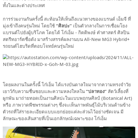
ทั้งในและต่างประเทศ
การร่วมงานกันครั้งนี้ สะท้อนให้เห็นถึงแนวทางของแบรนด์ เอ็มจี ที่
มุ่งเข้าถึงคนรุ่นใหม่ โดยใช้
“ศิลปะ”
เป็นตัวกลางในการเชื่อมโยง
แบรนด์ไปยังผู้บริโภค โดยได้ โก๋เอ็ม - กิตติพงษ์ คำศาสตร์ ศิลปิน
สตรีทอาร์ตชื่อดัง มาสร้างสรรค์ผลงานบน All-New MG3 Hybrid+
รถยนต์ไฮบริดที่ตอบโจทย์คนรุ่นใหม่
โดยผลงานในครั้งนี้ โก๋เอ็ม ได้แรงบันดาลใจมาจากความทรงจำวัย
เยาว์กับความชื่นชอบและความหลงใหลใน
“ปลาทอง”
สัตว์เลี้ยงที่
ผูกพัน มาถ่ายทอดเป็นงานศิลปะในแบบพฤกษศิลป์ (Botanical Art)
หรือ ภาพวาดพืชพรรณต่างๆ ซึ่งจะเห็นภาพพันธุ์ไม้บริเวณด้านข้าง
ตัวรถที่ใส่รายละเอียดแบบแยกย่อยแต่ละส่วนไว้อย่างชัดเจน มี
ลักษณะของเส้นสายที่เป็นเอกลักษณ์เฉพาะของ โก๋เอ็ม