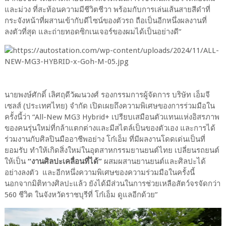
และม่วง ที่สะท้อนความมีชีวิตชีวา พร้อมกับการเล่นเส้นสายสีดำที่
กระจังหน้าที่ผสานเข้ากับดีไซน์ของตัวรถ ถือเป็นอีกหนึ่งผลงานที่
ลงตัวที่สุด และถ่ายทอดซิกเนเจอร์ของผมได้เป็นอย่างดี”
นายพงษ์ศักดิ์ เลิศฤดีวัฒนวงศ์ รองกรรมการผู้จัดการ บริษัท เอ็มจี
เซลส์ (ประเทศไทย) จำกัด เปิดเผยถึงความพิเศษของการร่วมมือใน
ครั้งนี้ว่า “All-New MG3 Hybrid+ เปรียบเสมือนตัวแทนแห่งอิสรภาพ
ของคนรุ่นใหม่ที่กล้าแตกต่างและมีสไตล์เป็นของตัวเอง และการได้
ร่วมงานกับศิลปินมืออาชีพอย่าง โก๋เอ็ม ที่มีผลงานโดดเด่นเป็นที่
ยอมรับ ทำให้เกิดสิ่งใหม่ในอุตสาหกรรมยานยนต์ไทย เปลี่ยนรถยนต์
ให้เป็น
“งานศิลปะเคลื่อนที่ได้”
ผสมผสานยานยนต์และศิลปะได้
อย่างลงตัว และอีกหนึ่งความพิเศษของความร่วมมือในครั้งนี้
นอกจากมิติทางศิลปะแล้ว ยังได้มีส่วนในการช่วยเหลือสัตว์จรจัดกว่า
560 ชีวิต ในจังหวัดราชบุรีที่ โก๋เอ็ม ดูแลอีกด้วย”