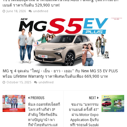
เมนต์ ราคาเริ่มต้น 529,900 บาท!
June 18, 2026
undefined
MG ชู 4 จุดเด่น "ใหญ่ - เย็น - ยาว - เยอะ" กับ New MG S5 EV PLUS
พร้อม Lifetime Warranty ราคาพิเศษเริ่มต้นเพียง 669,900 บาท
October 15, 2025
undefined
PREVIOUS
NEXT
พิมล ถอดรหัสเจ็ตสกี
ชมงาน "มหกรรม
โลก! สร้างกีฬา IP
ยานยนต์ ครั้งที่ 41"
สำคัญ ใช้ทรัพย์สิน
ผ่าน Motor Expo
ทางปัญญานำ พา
Application ลุ้นรับ
กีฬาไทยทันกระแส
ฟรี! รถยนต์ Suzuki