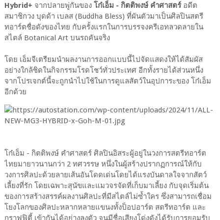
Hybrid+
จากปลายพู่กันของ
โก๋เอ็ม - กิตติพงษ์ คำศาสตร์
อดีต
สมาชิกวง บุดด้า เบลส (Buddha Bless) ที่ผันตัวมาเป็นศิลปินสตรี
ทอาร์ตชื่อดังของไทย กับครั้งแรกในการบรรจงครีเอทลวดลายใน
สไตล์ Botanical Art บนรถคันจริง
โดย เอ็มจีเตรียมนำผลงานการออกแบบนี้ไปจัดแสดงให้ได้สัมผัส
อย่างใกล้ชิดในกิจกรรมโรดโชว์ทั่วประเทศ อีกทั้งรายได้ส่วนหนึ่ง
จากโปรเจกต์นี้จะถูกนำไปใช้ในการดูแลสัตว์ในอุปการะของ โก๋เอ็ม
อีกด้วย
โก๋เอ็ม - กิตติพงษ์ คำศาสตร์ ศิลปินอิสระผู้อยู่ในวงการสตรีทอาร์ต
ไทยมายาวนานกว่า 2 ทศวรรษ หนึ่งในผู้สร้างปรากฏการณ์ให้กับ
วงการศิลปะด้วยลายเส้นอันโดดเด่นโดยได้แรงบันดาลใจจากสัตว์
เลี้ยงที่รัก โดยเฉพาะสุนัขและแมวจรจัดที่เก็บมาเลี้ยง กับจุดเริ่มต้น
ของการสร้างสรรค์ผลงานศิลปะที่มีสไตล์ไม่ซ้ำใคร ซึ่งสามารถเชื่อม
โยงโลกของศิลปะหลากหลายแขนงทั้งป็อปอาร์ต สตรีทอาร์ต และ
กราฟฟิตี้ เข้ากันได้อย่างลงตัว จนมีชื่อเสียงโด่งดังได้รับการยอมรับ