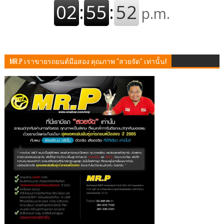
MR.P เราขายรถยนต์มือสอง คุณภาพ "สวยจัด" เท่านั้น!