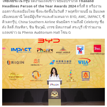
ไทยเจียระไน กรุ๊ป
จัดงานแถลงข่าว พิธีมอบรางวัล
Thailand
Headlines Person of the Year Awards 2024
ครั้งที่ 8 หรืองาน
ออสการ์แห่งเมืองไทย ซึ่งจะจัดขึ้นในวันที่ 7 พฤศจิกายนนี้ ณ อิมแพค
เมืองทองธานี โดยมีผู้บริหารและตัวแทนจาก BYD, AWC, IMPACT, ซี
คิวเคกรุ๊ป, China Southern Airline พันธมิตร รวมถึงมี Celebrity ชื่อ
ดัง ลิลลี่ ภัณฑิลา, ชิน ชินวุฒิ, เกรซ มิสแกรนด์ สระบุรี เข้าร่วมงาน
แถลงข่าว ณ Phenix Auditorium Hall โซน G