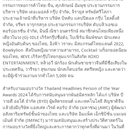
กรรมการหอการค้าไทย-จีน, ศุภลักษณ์ อัมพุช ประธานกรรมการ
บริหาร บริษัท เดอะมอลล์ กรุ๊ป จำกัด, จิรายุส ทรัพย์ศรีโสภา
ประธานเจ้าหน้าที่บริหาร บริษัท บิทคับ แคปปิตอล กรุ๊ป โฮลดิ้งส์
จำกัด, จรีพร จารุกรสกุล ประธานกรรมการบริษัท ดับบลิวเอชเอ
คอร์ปอเรชั่น จำกัด, มินนี่ ณิชา ยนตรรักษ์ สมาชิกคนไทยเพียงหนึ่ง
เดียวในวง (G)-IDLE เกิร์ลกรุ๊ปชื่อดัง, ใบเฟิร์น พิมพ์ชนก นักแสดง
หญิงอันดับต้นๆ ของไทย, อิงฟ้า วราหะ มิสแกรนด์ไทยแลนด์ 2022,
Bowkylion ศิลปินหญิงมากความสามารถ, Cocktail วงร็อกยอดนิยม
ของไทย, 4EVE เกิร์ลกรุ๊ปไทยกลุ่มแรกในสังกัด XOXO
ENTERTAINMENT, หลิวอวี่ นักร้อง นักเต้นชายชาวจีนที่มีชื่อเสียงใน
ประเทศจีน, วารีรยา สุขเกษม นักสเก็ตบอร์ด สตรีทหญิง และคาดว่า
จะมีผู้เข้าร่วมงานจากทั่วโลก 5,000 คน
สำหรับงานมอบรางวัล Thailand Headlines Person of the Year
Awards 2024 ได้รับการสนับสนุนจากพันธมิตรหลัก ได้แก่ บริษัท บี
วายดี ออโต้ จำกัด (BYD) ผู้ผลิตรถยนต์ และเทคโนโลยี สัญชาติจีน
แล้วยังมีบริษัท แอสเสท เวิรด์ คอร์ป จำกัด (มหาชน) (AWC) ผู้พัฒนา
อสังหาริมทรัพย์ชั้นนำของไทย และบริษัท อิมแพ็ค เอ็กซิบิชั่น แมเนจ
เม้นท์ จำกัด (IMPACT) มาร่วมสนับสนุนและสร้างประวัติศาสตร์ใน
การมอบรางวัลที่ยิ่งใหญ่และตระการตากว่าทุกครั้งที่ผ่านมา ในวันที่