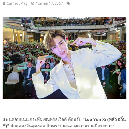
Car4YouMag
กันยายน 17, 2567
แฟนคลับแน่น กระหึ่มเซ็นทรัลเวิลด์ ต้อนรับ
"Luo Yun Xi (หลัว อวิ๋น
ซี)"
นักแสดงจีนสุดฮอต บินตรงร่วมฉลองความร่วมมือระหว่าง