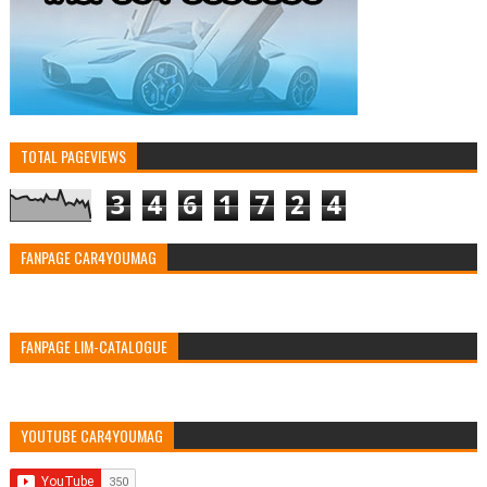
TOTAL PAGEVIEWS
3
4
6
1
7
2
4
FANPAGE CAR4YOUMAG
FANPAGE LIM-CATALOGUE
YOUTUBE CAR4YOUMAG