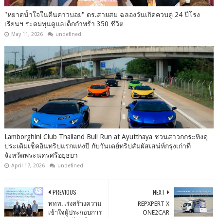
"หยาดน้ำใจในคืนคาวบอย" ดร.สายสม ฉลองวันเกิดควบคู่ 24 ปีโรง
เรียนฯ ระดมทุนดูแลเด็กกำพร้า 350 ชีวิต
May 11, 2026
undefined
Lamborghini Club Thailand Bull Run at Ayutthaya ชวนสาวกกระทิงดุ
ประเดิมเช็คอินทริปแรกแห่งปี กับวันเดย์ทริปสัมผัสเสน่ห์กรุงเก่าที่
จังหวัดพระนครศรีอยุธยา
April 17, 2026
undefined
PREVIOUS
NEXT
ททท. เร่งสร้างความ
REPXPERT X
เข้าใจผู้ประกอบการ
ONE2CAR