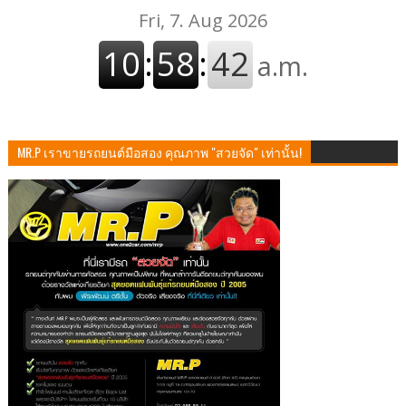
MR.P เราขายรถยนต์มือสอง คุณภาพ "สวยจัด" เท่านั้น!