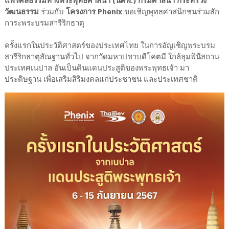
แพร่ศีลธรรมทางพระพุทธศาสนา (นศพ.) กรมศาสนา กระทรวง
วัฒนธรรม
ร่วมกับ
โครงการ Phenix
ขอเชิญพุทธศาสนิกชนร่วมสัก
การะพระบรมสารีริกธาตุ
ครั้งแรกในประวัติศาสตร์ของประเทศไทย ในการอัญเชิญพระบรม
สารีริกธาตุสัณฐานทั่วไป จากวัดมหาปชาบดีโคตมี ใกล้ลุมพินีสถาน
ประเทศเนปาล อันเป็นดินแดนประสูติของพระพุทธเจ้า มา
ประดิษฐาน เพื่อเสริมสิริมงคลแก่ประชาชน และประเทศชาติ