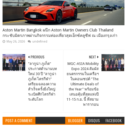
Aston Martin Bangkok ผนึก Aston Martin Owners Club Thailand
กระชับมิตรภาพผ่านกิจกรรมท่องเที่ยวสุดเอ็กซ์คลูซีฟ ณ เมืองกรุงเก่า
May 26, 2026
undefined
PREVIOUS
NEXT
"ลากูน่า ภูเก็ต"
MGC-ASIA Mobility
ประกาศตำนานบท
Expo 2024 สัมผัส
ใหม่ 30 ปี "ลากูน่า
ยนตรกรรมในเครือฯ
ภูเก็ต ไตรกีฬา"
ในคอนเซปต์ "The
เตรียมฉลองความ
Ultimate Deals of
สำเร็จครั้งยิ่งใหญ่
the Year" พร้อมข้อ
ระเบิดศึกไตรกีฬา
เสนอคุ้มที่สุดแห่งปี
ระดับโลก
11-15 ก.ย. นี้ ที่สยาม
พารากอน
POST A COMMENT
BLOGGER
DISQUS
FACEBOOK