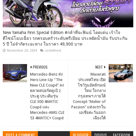
New Yamaha Finn Special Edition #กล้าที่จะฟินน์ โดดเด่น เร้าใจ
ดีไซน์โฉบเฉี่ยว รถครอบครัวระดับพรีเมียม ประหยัดน้ำมัน รับประกัน
5 ปี ไม่จำกัดระยะทาง ในราคา 49,900 บาท
November 20, 2024
undefined
PREVIOUS
NEXT
Mercedes-Benz ส่ง
Maserati
Hero Line-Up "The
ประเทศไทย เปิด
New CLE Coupé" ลง
โชว์รูมอัตลักษณ์
ตลาดสปอร์ตคูเป้ 2
ใหม่ ใจกลาง
ประตู ประเดิมรุ่น
กรุงเทพฯ ภายใต้
CLE 300 4MATIC
Concept "Atelier of
Coupé และ
Passion" แห่งแรกใน
Mercedes-AMG CLE
เอเชียตะวันออก
53 4MATIC+ Coupé
เฉียงใต้
POST A COMMENT
BLOGGER
DISQUS
FACEBOOK