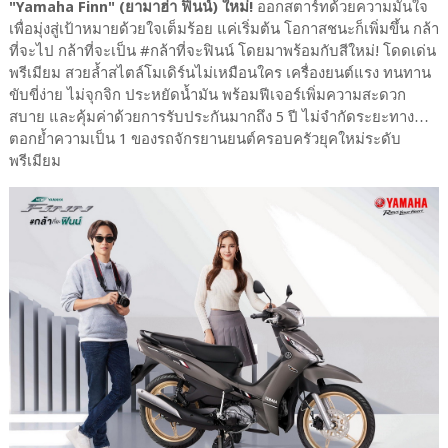
"Yamaha Finn" (ยามาฮ่า ฟินน์) ใหม่!
ออกสตาร์ทด้วยความมั่นใจ
เพื่อมุ่งสู่เป้าหมายด้วยใจเต็มร้อย แค่เริ่มต้น โอกาสชนะก็เพิ่มขึ้น กล้า
ที่จะไป กล้าที่จะเป็น #กล้าที่จะฟินน์ โดยมาพร้อมกับสีใหม่! โดดเด่น
พรีเมียม สวยล้ำสไตล์โมเดิร์นไม่เหมือนใคร เครื่องยนต์แรง ทนทาน
ขับขี่ง่าย ไม่จุกจิก ประหยัดน้ำมัน พร้อมฟีเจอร์เพิ่มความสะดวก
สบาย และคุ้มค่าด้วยการรับประกันมากถึง 5 ปี ไม่จำกัดระยะทาง…
ตอกย้ำความเป็น 1 ของรถจักรยานยนต์ครอบครัวยุคใหม่ระดับ
พรีเมียม