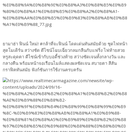
ยามาฮ่า ฟินน์ ใหม่! #กล้าที่จะฟินน์ โดดเด่นทันสมัยด้วย ชุดไฟหน้า
สุดโมเดิร์น สว่างชัด ดีไซน์โฉบเฉี่ยวกลมกลืนกับแฟริ่ง ไฟท้ายสวย
หรูสะดุดตา ดีไซน์เข้ากับบอดี้ช่วงท้าย สว่างชัดเจนทั้งกลางวัน และ
กลางคืน พร้อมหน้าจอเรือนไมล์แสดงผลชัดเจน สบายตา สีสัน
กราฟิคทันสมัย ฟังก์ชันการใช้งานครบครัน