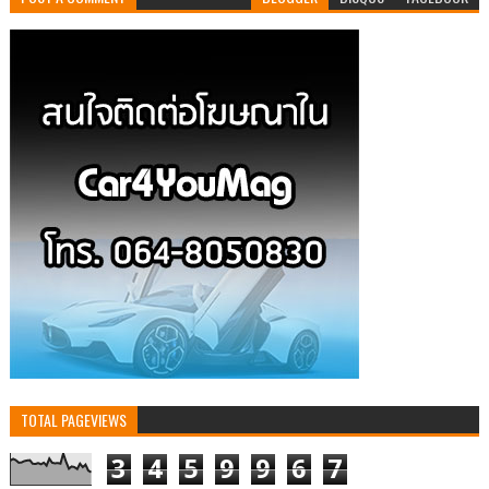
TOTAL PAGEVIEWS
3
4
5
9
9
6
7