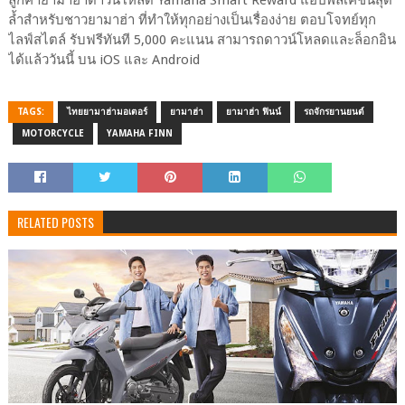
ลูกค้ายามาฮ่าดาวน์โหลด Yamaha Smart Reward แอปพลิเคชันสุด
ล้ำสำหรับชาวยามาฮ่า ที่ทำให้ทุกอย่างเป็นเรื่องง่าย ตอบโจทย์ทุก
ไลฟ์สไตล์ รับฟรีทันที 5,000 คะแนน สามารถดาวน์โหลดและล็อกอิน
ได้แล้ววันนี้ บน iOS และ Android
TAGS:
ไทยยามาฮ่ามอเตอร์
ยามาฮ่า
ยามาฮ่า ฟินน์
รถจักรยานยนต์
MOTORCYCLE
YAMAHA FINN
RELATED POSTS