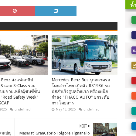
-Benz ส่งแฟลกชิป
Mercedes-Benz Bus รุกตลาดรถ
S และ S-Class ร่วม
โดยสารไทย เปิดตัว RS1936 รถ
ช่วยเหลือผู้ขับขี่ขั้น
บัสสำเร็จรูปครั้งแรก พร้อมผนึก
 "Road Safety Week"
กำลัง "THACO AUTO" ยกระดับ
SCAP
การโดยสาร
 2025
undefined
May 13, 2025
undefined
NEXT
กแคมเปญ
Maserati GranCabrio Folgore Tignanello