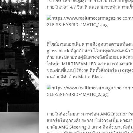
TCT 9G ให้กำลังสูงสุด 544 แรงม้า แรงบิดสูง
ภายในเวลา 4.7 วินาที และสามารถทำความเร็วส
ดีไซน์ภายนอกเพิ่มความดึงดูดสายตาบนท้อง
gloss black ที่ถูกตัดแซมไว้บนชุดกันชนหน้า
ท้าย และปลายท่อคู่อันทรงพลังเพื่อมอบพล
ไฟหน้า MULTIBEAM LED ผสานการทำงานกับ 
ขณะขับขี่แบบไร้กังวล ติดตั้งล้อฟอร์จ (For
พ่นด้วยสีดำด้าน Matte Black
ภายในห้องโดยสารมาพร้อม AMG Interior Pa
สปอร์ตในทุกองค์ประกอบ ไม่ว่าจะเป็น พวงม
มาลัย AMG Steering 3 สเตจ ติดตั้งเบาะนั่ง