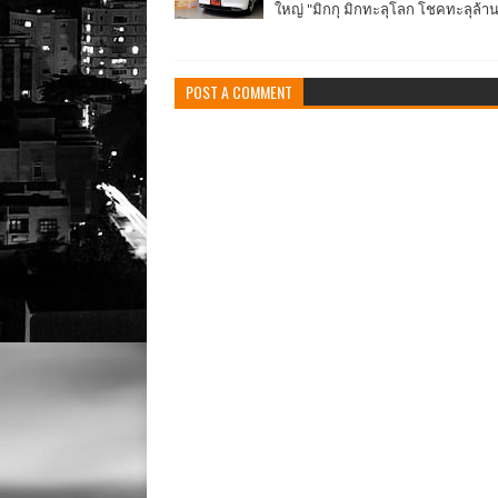
ใหญ่ "มิกกุ มิกทะลุโลก โชคทะลุล้า
POST A COMMENT