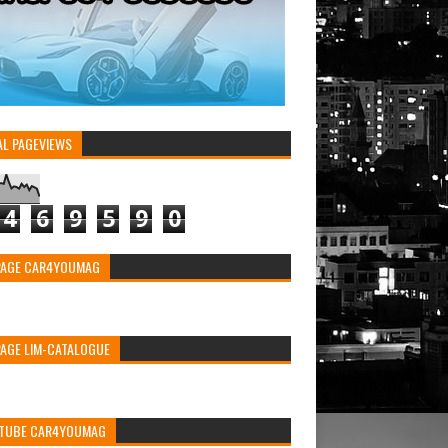
AL PAGEVIEWS
4
6
9
5
9
0
PAGE CAR4YOUMAG
PAGE LIM-CATALOGUE
TUBE CAR4YOUMAG