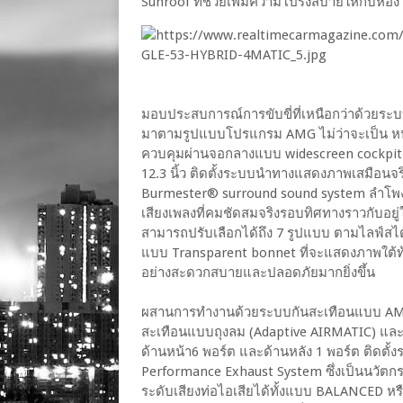
Sunroof ที่ช่วยเพิ่มความโปร่งสบายให้กับห้
มอบประสบการณ์การขับขี่ที่เหนือกว่าด้วยร
มาตามรูปแบบโปรแกรม AMG ไม่ว่าจะเป็น หน
ควบคุมผ่านจอกลางแบบ widescreen cockpit ขน
12.3 นิ้ว ติดตั้งระบบนำทางแสดงภาพเสมือนจ
Burmester® surround sound system ลำโพง 1
เสียงเพลงที่คมชัดสมจริงรอบทิศทางราวกับอย
สามารถปรับเลือกได้ถึง 7 รูปแบบ ตามไลฟ์สไ
แบบ Transparent bonnet ที่จะแสดงภาพใต้ท
อย่างสะดวกสบายและปลอดภัยมากยิ่งขึ้น
ผสานการทำงานด้วยระบบกันสะเทือนแบบ AMG
สะเทือนแบบถุงลม (Adaptive AIRMATIC) แ
ด้านหน้า6 พอร์ต และด้านหลัง 1 พอร์ต ติดตั
Performance Exhaust System ซึ่งเป็นนวัตกร
ระดับเสียงท่อไอเสียได้ทั้งแบบ BALANCED