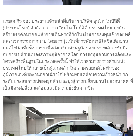
นายเจ กิว จอง ประธานเจ้าหน้าที่บริหาร บริษัท ฮุนได โมบิลิตี้
(ประเทศไทย) จำกัด กล่าวว่า “ฮุนได โมบิลิตี้ ประเทศไทย มุ่งมั่น
สร้างสรรค์อนาคตแห่งการเดินทางที่ยั่งยืน ผ่านการลงทุนเชิงกลยุทธ์
และนวัตกรรมมากมาย โดยเรามุ่งเน้นที่การพัฒนาอีโคซิสเต็มยาน
ยนต์ไฟฟ้าที่แข็งแกร่ง เพื่อส่งเสริมเศรษฐกิจของประเทศและรับมือ
กับการเปลี่ยนแปลงสภาพภูมิอากาศโลก การลงทุนด้านการผลิตและ
โครงสร้างพื้นฐานในประเทศครั้งนี้ ทำให้เราสามารถวางตำแหน่ง
ประเทศไทยให้กลายเป็นผู้เล่นหลัก ในตลาดรถยนต์ไฟฟ้าของ
ภูมิภาคเอเชียตะวันออกเฉียงใต้ พร้อมขับเคลื่อนความก้าวหน้า ยก
ระดับประสบการณ์ของลูกค้า และมุ่งสู่การเปลี่ยนผ่านไปยังอนาคต ที่
เป็นมิตรต่อสิ่งแวดล้อมและมีความยั่งยืนมากขึ้น”