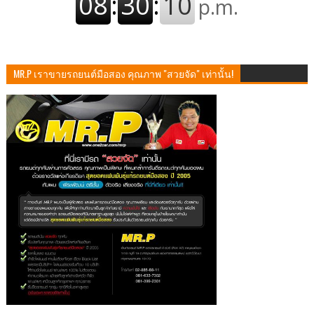
MR.P เราขายรถยนต์มือสอง คุณภาพ "สวยจัด" เท่านั้น!