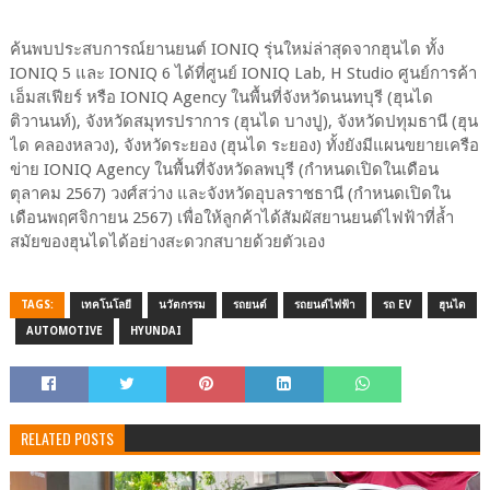
ค้นพบประสบการณ์ยานยนต์ IONIQ รุ่นใหม่ล่าสุดจากฮุนได ทั้ง
IONIQ 5 และ IONIQ 6 ได้ที่ศูนย์ IONIQ Lab, H Studio ศูนย์การค้า
เอ็มสเฟียร์ หรือ IONIQ Agency ในพื้นที่จังหวัดนนทบุรี (ฮุนได
ติวานนท์), จังหวัดสมุทรปราการ (ฮุนได บางปู), จังหวัดปทุมธานี (ฮุน
ได คลองหลวง), จังหวัดระยอง (ฮุนได ระยอง) ทั้งยังมีแผนขยายเครือ
ข่าย IONIQ Agency ในพื้นที่จังหวัดลพบุรี (กำหนดเปิดในเดือน
ตุลาคม 2567) วงศ์สว่าง และจังหวัดอุบลราชธานี (กำหนดเปิดใน
เดือนพฤศจิกายน 2567) เพื่อให้ลูกค้าได้สัมผัสยานยนต์ไฟฟ้าที่ล้ำ
สมัยของฮุนไดได้อย่างสะดวกสบายด้วยตัวเอง
TAGS:
เทคโนโลยี
นวัตกรรม
รถยนต์
รถยนต์ไฟฟ้า
รถ EV
ฮุนได
AUTOMOTIVE
HYUNDAI
RELATED POSTS