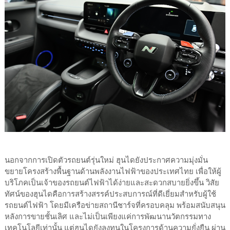
นอกจากการเปิดตัวรถยนต์รุ่นใหม่ ฮุนไดยังประกาศความมุ่งมั่น
ขยายโครงสร้างพื้นฐานด้านพลังงานไฟฟ้าของประเทศไทย เพื่อให้ผู้
บริโภคเป็นเจ้าของรถยนต์ไฟฟ้าได้ง่ายและสะดวกสบายยิ่งขึ้น วิสัย
ทัศน์ของฮุนไดคือการสร้างสรรค์ประสบการณ์ที่ดีเยี่ยมสำหรับผู้ใช้
รถยนต์ไฟฟ้า โดยมีเครือข่ายสถานีชาร์จที่ครอบคลุม พร้อมสนับสนุน
หลังการขายชั้นเลิศ และไม่เป็นเพียงแค่การพัฒนานวัตกรรมทาง
เทคโนโลยีเท่านั้น แต่ฮุนไดยังลงทุนในโครงการด้านความยั่งยืน ผ่าน