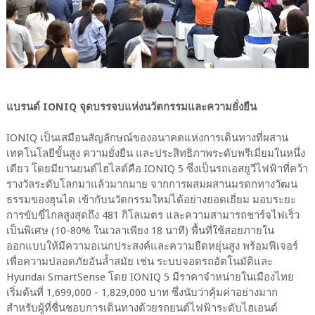
แบรนด์ IONIQ จุดบรรจบแห่งนวัตกรรมและความยั่งยืน
IONIQ เป็นเสมือนสัญลักษณ์ของอนาคตแห่งการเดินทางที่ผสาน
เทคโนโลยีขั้นสูง ความยั่งยืน และประสิทธิภาพระดับพรีเมี่ยมในหนึ่ง
เดียว โดยมียานยนต์ไฮไลต์คือ IONIQ 5 ซึ่งเป็นรถเอสยูวีไฟฟ้าที่คว้า
รางวัลระดับโลกมาแล้วมากมาย จากการผสมผสานมรดกทางวัฒน
ธรรมของฮุนได เข้ากับนวัตกรรมใหม่ได้อย่างยอดเยี่ยม มอบระยะ
การขับขี่ไกลสูงสุดถึง 481 กิโลเมตร และความสามารถชาร์จไฟเร็ว
เป็นพิเศษ (10-80% ในเวลาเพียง 18 นาที) พื้นที่ใช้สอยภายใน
ออกแบบให้มีความอเนกประสงค์และความยืดหยุ่นสูง พร้อมฟีเจอร์
เพื่อความปลอดภัยอันล้ำสมัย เช่น ระบบจอดรถอัตโนมัติและ
Hyundai SmartSense โดย IONIQ 5 มีราคาจำหน่ายในเมืองไทย
เริ่มต้นที่ 1,699,000 - 1,829,000 บาท ซึ่งนับว่าคุ้มค่าอย่างมาก
สำหรับผู้ที่ชื่นชอบการเดินทางด้วยรถยนต์ไฟฟ้าระดับไฮเอนด์