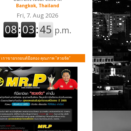
Bangkok, Thailand
P เราขายรถยนต์มือสอง คุณภาพ "สวยจัด"
ั้น!