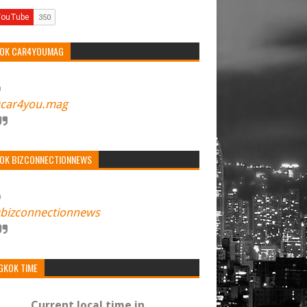
TOK CAR4YOUMAG
car4you.mag
TOK BIZCONNECTIONNEWS
bizconnectionnews
GKOK TIME
Current local time in