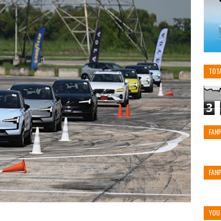
TOT
3
FAN
FAN
YOU