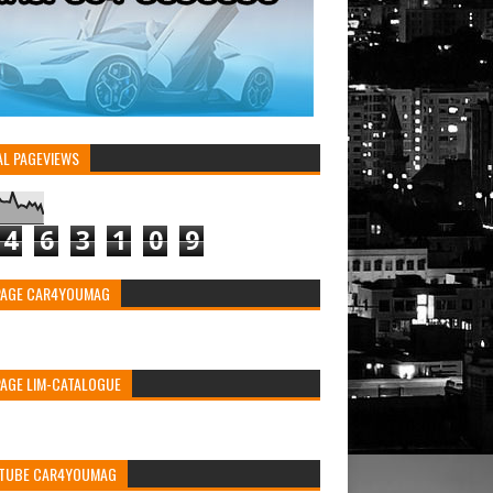
AL PAGEVIEWS
4
6
3
1
0
9
PAGE CAR4YOUMAG
PAGE LIM-CATALOGUE
TUBE CAR4YOUMAG