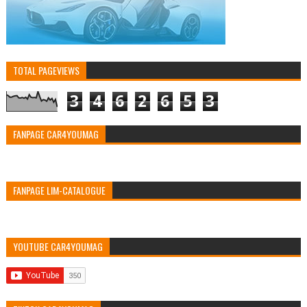
TOTAL PAGEVIEWS
3
4
6
2
6
5
3
FANPAGE CAR4YOUMAG
FANPAGE LIM-CATALOGUE
YOUTUBE CAR4YOUMAG