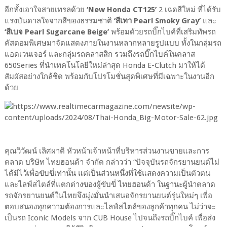
อีกทั้งเอาใจสายเทรลด้วย
‘New Honda CT125’
2 เฉดสีใหม่ ที่ได้รับ
แรงบันดาลใจจากสีของธรรมชาติ
‘สีเทา Pearl Smoky Gray’
และ
‘สีเบจ Pearl Sugarcane Beige’
พร้อมด้วยรถบิ๊กไบค์ที่เสริมทัพรถ
คัสตอมพิเศษมาจัดแสดงภายในงานหลากหลายรูปแบบ ทั้งในกลุ่มรถ
แอดเวนเจอร์ และกลุ่มรถคลาสสิก รวมถึงรถบิ๊กไบค์ในคลาส
650Series ที่นำเทคโนโลยีใหม่ล่าสุด Honda E-Clutch มาให้ได้
สัมผัสอย่างใกล้ชิด พร้อมกับโปรโมชั่นสุดพิเศษที่มีเฉพาะในงานอีก
ด้วย
คุณวิวัฒน์ เลิศผาติ หัวหน้าเจ้าหน้าที่บริหารส่วนงานขายและการ
ตลาด บริษัท ไทยฮอนด้า จำกัด กล่าวว่า “ปัจจุบันรถจักรยานยนต์ไม่
ได้มีไว้เพื่อขับขี่เท่านั้น แต่เป็นส่วนหนึ่งที่ใช้แสดงความเป็นตัวตน
และไลฟ์สไตล์ที่แตกต่างของผู้ขับขี่ ไทยฮอนด้า ในฐานะผู้นำตลาด
รถจักรยานยนต์ในไทยจึงมุ่งมั่นนำเสนอจักรยานยนต์รุ่นใหม่ๆ เพื่อ
ตอบสนองทุกความต้องการและไลฟ์สไตล์ของลูกค้าทุกคน ไม่ว่าจะ
เป็นรถ Iconic Models จาก CUB House ไปจนถึงรถบิ๊กไบค์ เพื่อส่ง