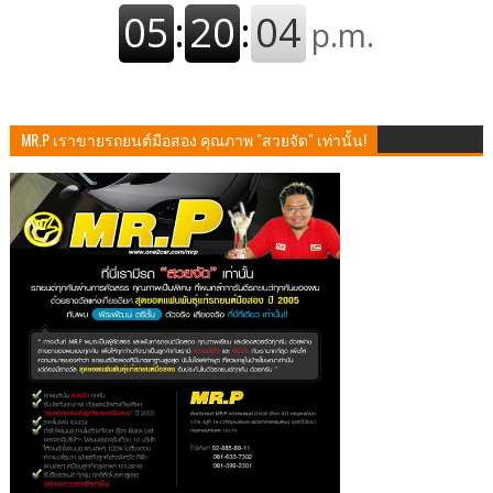
MR.P เราขายรถยนต์มือสอง คุณภาพ "สวยจัด" เท่านั้น!