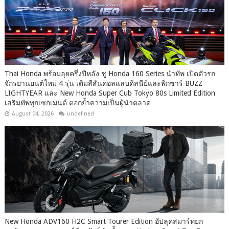
Thai Honda พร้อมลุยครึ่งปีหลัง ชู Honda 160 Series นำทัพ เปิดตัวรถ
จักรยานยนต์ใหม่ 4 รุ่น เติมสีสันคอลแลบดิสนีย์และพิกซาร์ BUZZ
LIGHTYEAR และ New Honda Super Cub Tokyo 80s Limited Edition
เสริมทัพทุกเซกเมนต์ ตอกย้ำความเป็นผู้นำตลาด
August 04, 2026
undefined
New Honda ADV160 H2C Smart Tourer Edition อัปลุคสมาร์ทยก