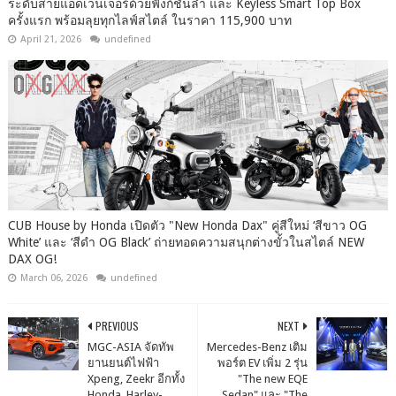
ระดับสายแอดเวนเจอร์ด้วยฟังก์ชันล้ำ และ Keyless Smart Top Box
ครั้งแรก พร้อมลุยทุกไลฟ์สไตล์ ในราคา 115,900 บาท
April 21, 2026
undefined
CUB House by Honda เปิดตัว "New Honda Dax" คู่สีใหม่ ‘สีขาว OG
White’ และ ‘สีดำ OG Black’ ถ่ายทอดความสนุกต่างขั้วในสไตล์ NEW
DAX OG!
March 06, 2026
undefined
PREVIOUS
NEXT
MGC-ASIA จัดทัพ
Mercedes-Benz เติม
ยานยนต์ไฟฟ้า
พอร์ต EV เพิ่ม 2 รุ่น
Xpeng, Zeekr อีกทั้ง
"The new EQE
Honda, Harley-
Sedan" และ "The