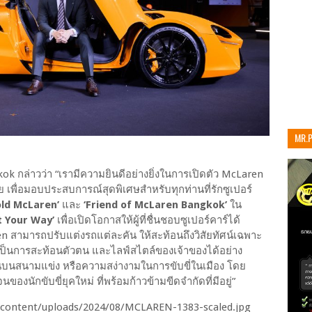
MR.
เท่าน
ok กล่าวว่า “เรามีความยินดีอย่างยิ่งในการเปิดตัว McLaren
 เพื่อมอบประสบการณ์สุดพิเศษสำหรับทุกท่านที่รักซูเปอร์
old McLaren’
และ
‘Friend of McLaren Bangkok’
ใน
It Your Way’
เพื่อเปิดโอกาสให้ผู้ที่ชื่นชอบซูเปอร์คาร์ได้
en สามารถปรับแต่งรถแต่ละคัน ให้สะท้อนถึงวิสัยทัศน์เฉพาะ
 จะเป็นการสะท้อนตัวตน และไลฟ์สไตล์ของเจ้าของได้อย่าง
นาลีนบนสนามแข่ง หรือความสง่างามในการขับขี่ในเมือง โดย
องนักขับขี่ยุคใหม่ ที่พร้อมก้าวข้ามขีดจำกัดที่มีอยู่”