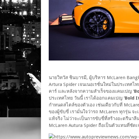
นายวิทวัส ชินบารมี, ผู้บริหาร McLaren Bangk
Artura Spider เจนเนอเรชั่นใหม่ในประเทศไทย
คาร์ และหลังจากความสำเร็จของแคมเปญ
‘B
ประเทศไทย วันนี้ เราได้ออกแคมเปญ
‘Bold 
กำหนดสไตล์ของตัวเอง เช่นเดียวกับที่ McLar
ของผู้ขับขี่ เรามั่นใจว่ารถ McLaren ทุกรุ่น
แท้จริง ไม่ว่าจะเป็นการขับขี่ที่สร้างอะดรี
McLaren Autura Spider ถือเป็นตัวแทนที่ชัดเจนข