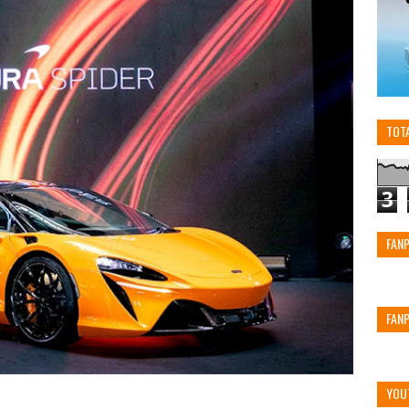
TOT
3
FAN
FAN
YOU