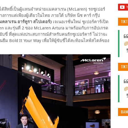
้ได้สิทธิ์เป็นผู้แทนจำหน่ายแมคลาเรน (McLaren) รถซูเปอร์
การแต่เพียงผู้เดียวในไทย ภายใต้ บริษัท นิช คาร์ กรุ๊ป
TIK
คลาเรน อาร์ทูรา สไปเดอร์)
เจเนอเรชั่นใหม่ ซูเปอร์คาร์เปิด
 และรุ่นที่ 2 ของ McLaren Artura มาพร้อมกับการอัปเกรด
ับขี่ ที่สุดแห่งประสบการณ์สำหรับคนรักซูเปอร์คาร์ ไม่ว่าจะ
ม Bold It Your Way เพื่อให้ผู้ขับขี่ได้สะท้อนไลฟ์สไตล์ของ
@
TIK
@
BAN