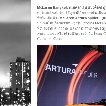
McLaren Bangkok (แมคลาเรน แบงค็อก)
ผู
คาร์และไฮเปอร์คาร์สัญชาติอังกฤษอย่างเป็นทาง
จำกัด เปิดตัว
“McLaren Artura Spider” (แม
ประทุนไฮบริดสมรรถนะสูงรุ่นแรกของ McLaren
ทั้งพลังงาน สมรรถนะ และการมีส่วนร่วมของผู้ข
ลงสนามแข่ง หรือใช้ในชีวิตประจำวัน โดยมาในธี
ตัวเองอย่างอิสระ