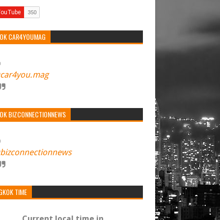
TOK CAR4YOUMAG
car4you.mag
TOK BIZCONNECTIONNEWS
bizconnectionnews
GKOK TIME
Current local time in