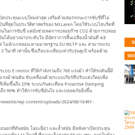
เปิดประทุนแบบใหม่ล่าสุด เสริมด้วยสมรรถนะการขับขี่ที่ไม่
มันที่สุดในประวัติศาสตร์ของ McLaren โดยใช้ระบบไฮบริดที่
่นเต้นในการขับขี่ แต่ยังช่วยลดการปล่อยก๊าซ CO2 ด้วยการปล่อย
นได้อย่างน่าประทับใจ มีอัตราการสิ้นเปลืองน้ำมันที่ 4.8
M
 58.9 ไมล์/แกลลอน ตามมาตรฐาน EU WLTP และ สามารถเร่ง
นาที เท่านั้น ซึ่งเกือบจะเทียบเท่ากับรุ่นคูเป้ พร้อมด้วย
MAR
ะบบ E-motor ที่ให้กำลังรวมถึง 700 แรงม้า ทำให้รถคันนี้มี
รงม้าต่อตัน ขับเคลื่อนด้วยระบบเกียร์ที่ปรับแต่งใหม่เพื่อ
่เพิ่มขึ้นถึง 25% ระบบกันสะเทือน Proactive Damping
ถึง 90% ทำให้การขับขี่มั่นใจ และปลอดภัยยิ่งขึ้น
อกที่ทันสมัย โฉบเฉี่ยว และล้ำสมัย มีหลังคาเปิดประทุน
าเพียง 11 วินาที ที่ความเร็วสูงสุด 50 กม./ชม. ภายในห้อง