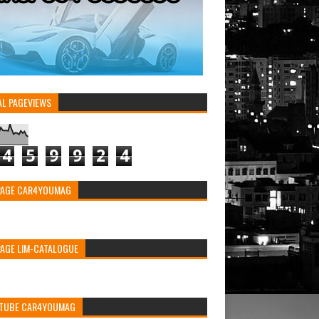
AL PAGEVIEWS
4
5
9
9
2
4
PAGE CAR4YOUMAG
PAGE LIM-CATALOGUE
TUBE CAR4YOUMAG