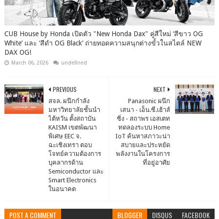
CUB House by Honda เปิดตัว "New Honda Dax" คู่สีใหม่ ‘สีขาว OG
White’ และ ‘สีดำ OG Black’ ถ่ายทอดความสนุกต่างขั้วในสไตล์ NEW
DAX OG!
March 06, 2026
undefined
PREVIOUS
NEXT
สจล. ผนึกกำลัง
Panasonic ผนึก
มหาวิทยาลัยชั้นนำ
เสนา - เอ็น.ซี.เฮ้าส์
ไต้หวัน ตั้งสถาบัน
ซิ่ง - สถาพร เอสเตท
KAISM เขตพัฒนา
ทดลองระบบ Home
พิเศษ EEC จ.
IoT ค้นหาสภาวะน่า
ฉะเชิงเทรา ตอบ
สบายและประหยัด
โจทย์ความต้องการ
พลังงานในโครงการ
บุคลากรด้าน
ที่อยู่อาศัย
Semiconductor และ
Smart Electronics
ในอนาคต
POST A COMMENT
BLOGGER
DISQUS
FACEBOOK