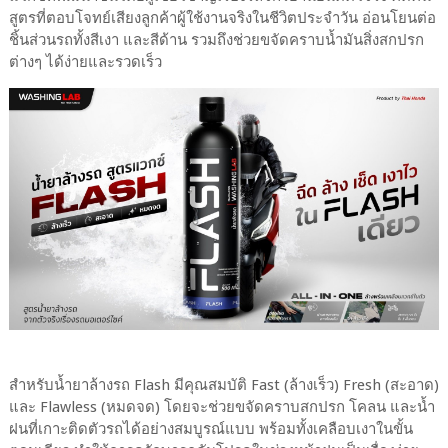
สูตรที่ตอบโจทย์เสียงลูกค้าผู้ใช้งานจริงในชีวิตประจำวัน อ่อนโยนต่อ
ชิ้นส่วนรถทั้งสีเงา และสีด้าน รวมถึงช่วยขจัดคราบน้ำมันสิ่งสกปรก
ต่างๆ ได้ง่ายและรวดเร็ว
สำหรับน้ำยาล้างรถ Flash มีคุณสมบัติ Fast (ล้างเร็ว) Fresh (สะอาด)
และ Flawless (หมดจด) โดยจะช่วยขจัดคราบสกปรก โคลน และน้ำ
ฝนที่เกาะติดตัวรถได้อย่างสมบูรณ์แบบ พร้อมทั้งเคลือบเงาในขั้น