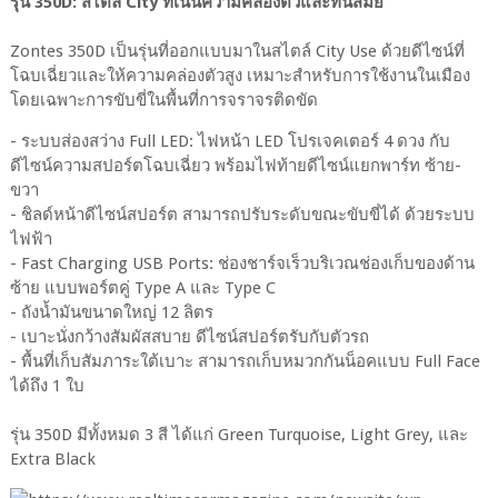
รุ่น 350D: สไตล์ City ที่เน้นความคล่องตัวและทันสมัย
Zontes 350D เป็นรุ่นที่ออกแบบมาในสไตล์ City Use ด้วยดีไซน์ที่
โฉบเฉี่ยวและให้ความคล่องตัวสูง เหมาะสำหรับการใช้งานในเมือง
โดยเฉพาะการขับขี่ในพื้นที่การจราจรติดขัด
- ระบบส่องสว่าง Full LED: ไฟหน้า LED โปรเจคเตอร์ 4 ดวง กับ
ดีไซน์ความสปอร์ตโฉบเฉี่ยว พร้อมไฟท้ายดีไซน์แยกพาร์ท ซ้าย-
ขวา
- ชิลด์หน้าดีไซน์สปอร์ต สามารถปรับระดับขณะขับขี่ได้ ด้วยระบบ
ไฟฟ้า
- Fast Charging USB Ports: ช่องชาร์จเร็วบริเวณช่องเก็บของด้าน
ซ้าย แบบพอร์ตคู่ Type A และ Type C
- ถังน้ำมันขนาดใหญ่ 12 ลิตร
- เบาะนั่งกว้างสัมผัสสบาย ดีไซน์สปอร์ตรับกับตัวรถ
- พื้นที่เก็บสัมภาระใต้เบาะ สามารถเก็บหมวกกันน็อคแบบ Full Face
ได้ถึง 1 ใบ
รุ่น 350D มีทั้งหมด 3 สี ได้แก่ Green Turquoise, Light Grey, และ
Extra Black