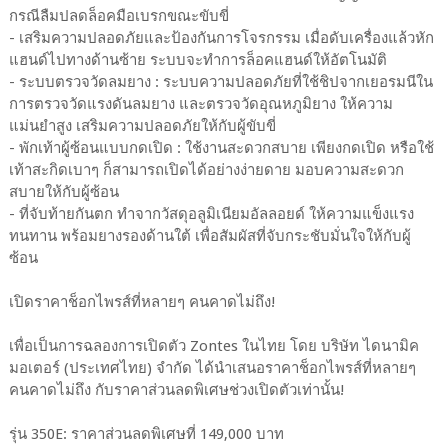
กรณีลืมปลดล็อคมือเบรกขณะขับขี่
- เสริมความปลอดภัยและป้องกันการโจรกรรม เมื่อดับเครื่องแล้วหัก
แฮนด์ไปทางด้านซ้าย ระบบจะทำการล็อคแฮนด์ให้อัตโนมัติ
- ระบบตรวจวัดลมยาง : ระบบความปลอดภัยที่ใช้ชิปจากเยอรมนีใน
การตรวจวัดแรงดันลมยาง และตรวจวัดอุณหภูมิยาง ให้ความ
แม่นยำสูง เสริมความปลอดภัยให้กับผู้ขับขี่
- พักเท้าผู้ซ้อนแบบกดเปิด : ใช้งานสะดวกสบาย เพียงกดเปิด หรือใช้
เท้าสะกิดเบาๆ ก็สามารถเปิดได้อย่างง่ายดาย มอบความสะดวก
สบายให้กับผู้ซ้อน
- ที่จับท้ายกันตก ทำจากวัสดุอลูมิเนียมอัลลอยด์ ให้ความแข็งแรง
ทนทาน พร้อมยางรองด้านใต้ เพื่อสัมผัสที่จับกระชับมั่นใจให้กับผู้
ซ้อน
เปิดราคาช็อกไพรส์ที่หลายๆ คนคาดไม่ถึง!
เพื่อเป็นการฉลองการเปิดตัว Zontes ในไทย โดย บริษัท ไดนามิค
มอเตอร์ (ประเทศไทย) จำกัด ได้นำเสนอราคาช็อกไพรส์ที่หลายๆ
คนคาดไม่ถึง กับราคาส่วนลดพิเศษช่วงเปิดตัวเท่านั้น!
รุ่น 350E: ราคาส่วนลดพิเศษที่ 149,000 บาท