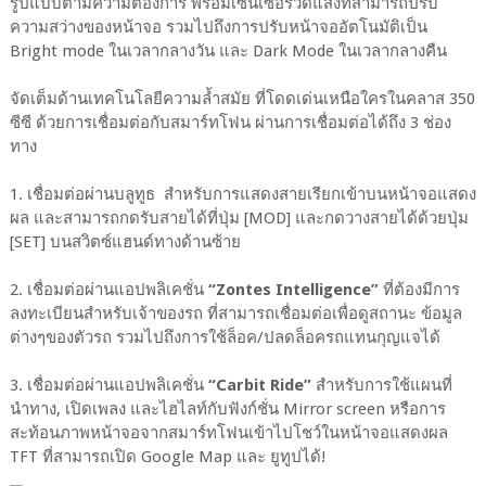
รูปแบบตามความต้องการ พร้อมเซ็นเซอร์วัดแสงที่สามารถปรับ
ความสว่างของหน้าจอ รวมไปถึงการปรับหน้าจออัตโนมัติเป็น
Bright mode ในเวลากลางวัน และ Dark Mode ในเวลากลางคืน
จัดเต็มด้านเทคโนโลยีความล้ำสมัย ที่โดดเด่นเหนือใครในคลาส 350
ซีซี ด้วยการเชื่อมต่อกับสมาร์ทโฟน ผ่านการเชื่อมต่อได้ถึง 3 ช่อง
ทาง
1. เชื่อมต่อผ่านบลูทูธ สำหรับการแสดงสายเรียกเข้าบนหน้าจอแสดง
ผล และสามารถกดรับสายได้ที่ปุ่ม [MOD] และกดวางสายได้ด้วยปุ่ม
[SET] บนสวิตซ์แฮนด์ทางด้านซ้าย
2. เชื่อมต่อผ่านแอปพลิเคชั่น
“Zontes Intelligence”
ที่ต้องมีการ
ลงทะเบียนสำหรับเจ้าของรถ ที่สามารถเชื่อมต่อเพื่อดูสถานะ ข้อมูล
ต่างๆของตัวรถ รวมไปถึงการใช้ล็อค/ปลดล็อครถแทนกุญแจได้
3. เชื่อมต่อผ่านแอปพลิเคชั่น
“Carbit Ride”
สำหรับการใช้แผนที่
นำทาง, เปิดเพลง และไฮไลท์กับฟังก์ชั่น Mirror screen หรือการ
สะท้อนภาพหน้าจอจากสมาร์ทโฟนเข้าไปโชว์ในหน้าจอแสดงผล
TFT ที่สามารถเปิด Google Map และ ยูทูปได้!