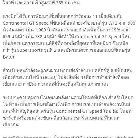
วินาที และความเร็วสูงสุดที่ 335 กม./ชม.
แรงบิดได้รับการพัฒนาเพิ่มขึ้นมากกว่าร้อยละ 11 เมื่อเทียบกับ
Continental GT Speed ที่ขับเคลื่อนด้วยเครื่องยนต์รุ่น W12 จาก 900
นิวตันเมตร เป็น 1,000 นิวตันเมตร พละกำลังเพิ่มขึ้นกว่า 19% จาก
659 แรงม้า เป็น 782 แรงม้า ซึ่งทำให้ Continental GT Speed ใหม่
เป็นอัครยนตรกรรมเบนท์ลีย์ที่ทรงพลังที่สุดเท่าที่เคยมีมา ซึ่งเหนือ
กว่ารุ่น Supersports รุ่นที่ 2 และอัครยนตรกรรมออกแบบพิเศษรุ่น
Batur
สำหรับพละกำลังจะถูกส่งผ่านระบบส่งกำลังแบบคลัตช์คู่ 8 สปีดและ
เฟืองท้ายแบบไฟฟ้า (eLSD) ไปยังล้อทั้ง 4 เพื่อการจ่ายกำลังที่ยอด
เยี่ยมและการยึดเกาะถนนที่มั่นคงที่สุดในทุกสภาพถนน
ระบบจะควบคุมการไหลของพลังงานตามโหมดที่เลือก สำหรับโหมด
ไฟฟ้าจะเป็นการเพิ่มพลังงานไฟฟ้า การเบรกแบบจ่ายพลังงานใหม่
และที่สำคัญที่สุดสำหรับรุ่น Continental GT Speed ใหม่ คือ โหมด
ชาร์จที่เครื่องยนต์จะขับเคลื่อนล้อและชาร์จแบตเตอรี่ในเวลา
เดียวกัน