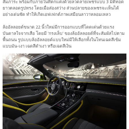
สัมภาระ พร้อมกับภายในที่ตกแต่งด้วยลวดลายเพชรแบบ 3 มิติทอด
ยาวตลอดรูปทรง โดยเมื่อส่องสว่าง ส่วนปลายของเพชรจะเห็นได้
อย่างเด่นชัด ทำให้เกิดเอฟเฟกต์ภาพเสมือนลาวาหลอมเหลว
ล้ออัลลอยด์ขนาด 22 นิ้วใหม่มีการออกแบบที่โดดเด่นด้วยแรง
บันดาลใจจากเสือ โดยมี 'กรงเล็บ' ของล้ออัลลอยด์ที่จะสัมผัสไปตาม
พื้นถนน รูปแบบล้ออัลลอยด์แบบใหม่มีให้เลือกทั้งในโทนเฉดสีเข้ม
แบบมัน-เงา เฉดสีดำเงา หรือเฉดสีเงิน