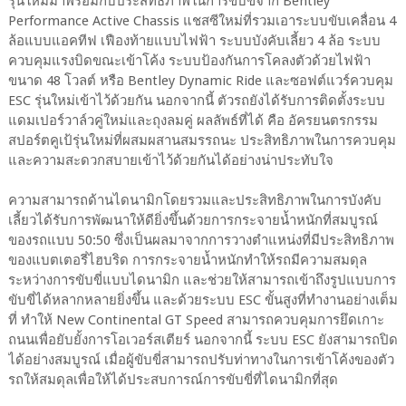
รุ่นใหม่มาพร้อมกับประสิทธิภาพในการขับขี่จาก Bentley
Performance Active Chassis แชสซีใหม่ที่รวมเอาระบบขับเคลื่อน 4
ล้อแบบแอคทีฟ เฟืองท้ายแบบไฟฟ้า ระบบบังคับเลี้ยว 4 ล้อ ระบบ
ควบคุมแรงบิดขณะเข้าโค้ง ระบบป้องกันการโคลงตัวด้วยไฟฟ้า
ขนาด 48 โวลต์ หรือ Bentley Dynamic Ride และซอฟต์แวร์ควบคุม
ESC รุ่นใหม่เข้าไว้ด้วยกัน นอกจากนี้ ตัวรถยังได้รับการติดตั้งระบบ
แดมเปอร์วาล์วคู่ใหม่และถุงลมคู่ ผลลัพธ์ที่ได้ คือ อัครยนตรกรรม
สปอร์ตคูเป้รุ่นใหม่ที่ผสมผสานสมรรถนะ ประสิทธิภาพในการควบคุม
และความสะดวกสบายเข้าไว้ด้วยกันได้อย่างน่าประทับใจ
ความสามารถด้านไดนามิกโดยรวมและประสิทธิภาพในการบังคับ
เลี้ยวได้รับการพัฒนาให้ดียิ่งขึ้นด้วยการกระจายน้ำหนักที่สมบูรณ์
ของรถแบบ 50:50 ซึ่งเป็นผลมาจากการวางตำแหน่งที่มีประสิทธิภาพ
ของแบตเตอรี่ไฮบริด การกระจายน้ำหนักทำให้รถมีความสมดุล
ระหว่างการขับขี่แบบไดนามิก และช่วยให้สามารถเข้าถึงรูปแบบการ
ขับขี่ได้หลากหลายยิ่งขึ้น และด้วยระบบ ESC ขั้นสูงที่ทำงานอย่างเต็ม
ที่ ทำให้ New Continental GT Speed สามารถควบคุมการยึดเกาะ
ถนนเพื่อยับยั้งการโอเวอร์สเตียร์ นอกจากนี้ ระบบ ESC ยังสามารถปิด
ได้อย่างสมบูรณ์ เมื่อผู้ขับขี่สามารถปรับท่าทางในการเข้าโค้งของตัว
รถให้สมดุลเพื่อให้ได้ประสบการณ์การขับขี่ที่ไดนามิกที่สุด