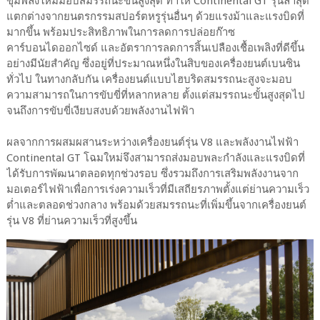
ขุมพลังใหม่มอบสมรรถนะขั้นสูงสุด ทำให้ Continental GT รุ่นล่าสุด
แตกต่างจากยนตรกรรมสปอร์ตหรูรุ่นอื่นๆ ด้วยแรงม้าและแรงบิดที่
มากขึ้น พร้อมประสิทธิภาพในการลดการปล่อยก๊าซ
คาร์บอนไดออกไซด์ และอัตราการลดการสิ้นเปลืองเชื้อเพลิงที่ดีขึ้น
อย่างมีนัยสำคัญ ซึ่งอยู่ที่ประมาณหนึ่งในสิบของเครื่องยนต์เบนซิน
ทั่วไป ในทางกลับกัน เครื่องยนต์แบบไฮบริดสมรรถนะสูงจะมอบ
ความสามารถในการขับขี่ที่หลากหลาย ตั้งแต่สมรรถนะขั้นสูงสุดไป
จนถึงการขับขี่เงียบสงบด้วยพลังงานไฟฟ้า
ผลจากการผสมผสานระหว่างเครื่องยนต์รุ่น V8 และพลังงานไฟฟ้า
Continental GT โฉมใหม่จึงสามารถส่งมอบพละกำลังและแรงบิดที่
ได้รับการพัฒนาตลอดทุกช่วงรอบ ซึ่งรวมถึงการเสริมพลังงานจาก
มอเตอร์ไฟฟ้าเพื่อการเร่งความเร็วที่มีเสถียรภาพตั้งแต่ย่านความเร็ว
ต่ำและตลอดช่วงกลาง พร้อมด้วยสมรรถนะที่เพิ่มขึ้นจากเครื่องยนต์
รุ่น V8 ที่ย่านความเร็วที่สูงขึ้น