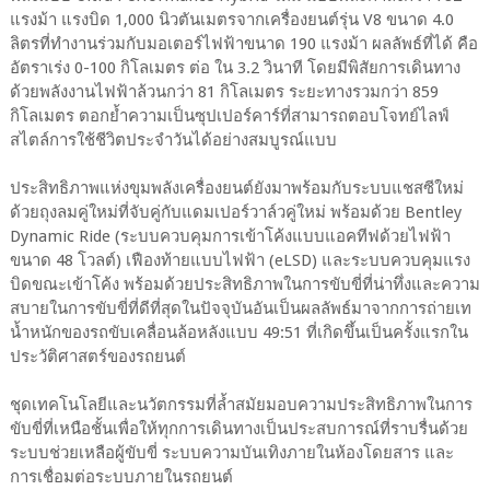
แรงม้า แรงบิด 1,000 นิวตันเมตรจากเครื่องยนต์รุ่น V8 ขนาด 4.0
ลิตรที่ทำงานร่วมกับมอเตอร์ไฟฟ้าขนาด 190 แรงม้า ผลลัพธ์ที่ได้ คือ
อัตราเร่ง 0-100 กิโลเมตร ต่อ ใน 3.2 วินาที โดยมีพิสัยการเดินทาง
ด้วยพลังงานไฟฟ้าล้วนกว่า 81 กิโลเมตร ระยะทางรวมกว่า 859
กิโลเมตร ตอกย้ำความเป็นซุปเปอร์คาร์ที่สามารถตอบโจทย์ไลฟ์
สไตล์การใช้ชีวิตประจำวันได้อย่างสมบูรณ์แบบ
ประสิทธิภาพแห่งขุมพลังเครื่องยนต์ยังมาพร้อมกับระบบแชสซีใหม่
ด้วยถุงลมคู่ใหม่ที่จับคู่กับแดมเปอร์วาล์วคู่ใหม่ พร้อมด้วย Bentley
Dynamic Ride (ระบบควบคุมการเข้าโค้งแบบแอคทีฟด้วยไฟฟ้า
ขนาด 48 โวลต์) เฟืองท้ายแบบไฟฟ้า (eLSD) และระบบควบคุมแรง
บิดขณะเข้าโค้ง พร้อมด้วยประสิทธิภาพในการขับขี่ที่น่าทึ่งและความ
สบายในการขับขี่ที่ดีที่สุดในปัจจุบันอันเป็นผลลัพธ์มาจากการถ่ายเท
น้ำหนักของรถขับเคลื่อนล้อหลังแบบ 49:51 ที่เกิดขึ้นเป็นครั้งแรกใน
ประวัติศาสตร์ของรถยนต์
ชุดเทคโนโลยีและนวัตกรรมที่ล้ำสมัยมอบความประสิทธิภาพในการ
ขับขี่ที่เหนือชั้นเพื่อให้ทุกการเดินทางเป็นประสบการณ์ที่ราบรื่นด้วย
ระบบช่วยเหลือผู้ขับขี่ ระบบความบันเทิงภายในห้องโดยสาร และ
การเชื่อมต่อระบบภายในรถยนต์