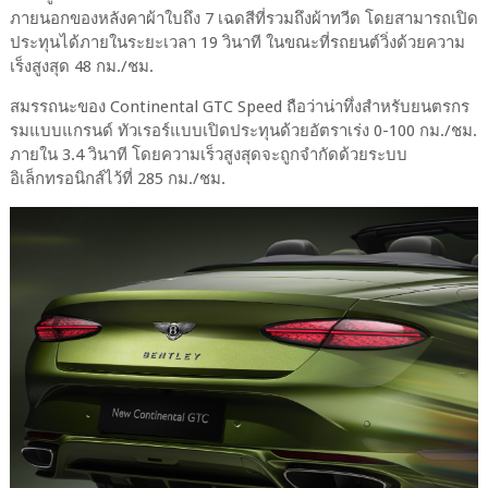
ภายนอกของหลังคาผ้าใบถึง 7 เฉดสีที่รวมถึงผ้าทวีด โดยสามารถเปิด
ประทุนได้ภายในระยะเวลา 19 วินาที ในขณะที่รถยนต์วิ่งด้วยความ
เร็งสูงสุด 48 กม./ชม.
สมรรถนะของ Continental GTC Speed ถือว่าน่าทึ่งสำหรับยนตรกร
รมแบบแกรนด์ ทัวเรอร์แบบเปิดประทุนด้วยอัตราเร่ง 0-100 กม./ชม.
ภายใน 3.4 วินาที โดยความเร็วสูงสุดจะถูกจำกัดด้วยระบบ
อิเล็กทรอนิกส์ไว้ที่ 285 กม./ชม.