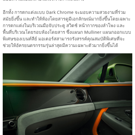
อีกทั้ง การตกแต่งแบบ Dark Chrome จะมอบความสวยงามที่ร่วม
สมัยยิ่งขึ้น และทำให้ห้องโดยสารดูมีเอกลักษณ์มากยิ่งขึ้นโดยเฉพาะ
การตกแต่งในบริเวณมือจับประตู สวิตช์ หน้ากากของลำโพง และ
พื้นที่บริเวณโดยรอบห้องโดยสาร ซึ่งแผนก Mulliner แผนกออกแบบ
พิเศษของเบนท์ลีย์ มอเตอร์สสามารถรังสรรค์คุณสมบัติพิเศษที่จะ
ช่วยให้อัครยนตรกรรมรุ่นล่าสุดมีความเฉพาะตัวมากยิ่งขึ้นได้