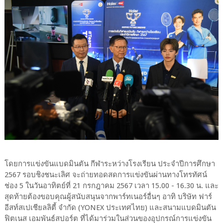
โดยการแข่งขันแบดมินตัน กีฬาระหว่างโรงเรียน ประจำปีการศึกษา
2567 รอบชิงชนะเลิศ จะถ่ายทอดสดการแข่งขันผ่านทางโทรทัศน์
ช่อง 5 ในวันอาทิตย์ที่ 21 กรกฎาคม 2567 เวลา 15.00 - 16.30 น. และ
สุดท้ายต้องขอบคุณผู้สนับสนุนจากพาร์ทเนอร์อื่นๆ อาทิ บริษัท ฟาร์
อีสท์สเปเชียลลิตี้ จำกัด (YONEX ประเทศไทย) และสนามแบดมินตัน
ฟิตเนส เอมพันธ์สปอร์ต ที่ได้มาร่วมในส่วนของอุปกรณ์การแข่งขัน