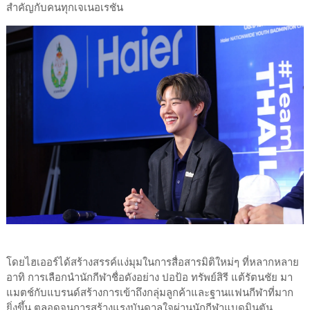
สำคัญกับคนทุกเจเนอเรชัน
โดยไฮเออร์ได้สร้างสรรค์แง่มุมในการสื่อสารมิติใหม่ๆ ที่หลากหลาย
อาทิ การเลือกนำนักกีฬาชื่อดังอย่าง ปอป้อ ทรัพย์สิรี แต้รัตนชัย มา
แมตช์กับแบรนด์สร้างการเข้าถึงกลุ่มลูกค้าและฐานแฟนกีฬาที่มาก
ยิ่งขึ้น ตลอดจนการสร้างแรงบันดาลใจผ่านนักกีฬาแบดมินตัน