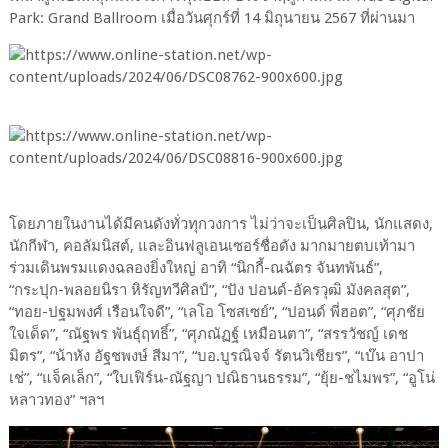
Park: Grand Ballroom เมื่อวันศุกร์ที่ 14 มิถุนายน 2567 ที่ผ่านมา
โดยภายในงานได้มีคนดังทั่วทุกวงการ ไม่ว่าจะเป็นศิลปิน, นักแสดง,
นักกีฬา, คอลัมนิสต์, และอินฟลูเอนเซอร์ชื่อดัง มากมายตบเท้ามา
ร่วมเดินพรมแดงฉลองยิ่งใหญ่ อาทิ “นิกกี้-ณฉัตร จันทพันธ์”,
“กระปุก-พลอยนิรา หิรัญทวีศิลป์”, “ปัง ปอนด์-อัครวุฒิ มังคลสุต”,
“ทอย-ปฐมพงศ์ เรือนใจดี”, “เลโอ โซสเซย์”, “ปอนด์ พี่ฮอต”, “ศุภชัย
ใจเด็ด”, “ณัฐพร พันธุ์ฤทธิ์”, “ศุภณัฏฐ์ เหมือนตา”, “สรรวัชญ์ เดช
มิตร”, “น้าหัง อัฐชพงษ์ สีมา”, “บอ.บูรณิจจ์ รัตนวิเชียร”, “เบ๊น อาปา
เช่”, “แจ็คเล็ก”, “ใบเฟิร์น-ณัฐญา ปณิธานธรรม”, “ยุ้ย-ชไมพร”, “อูโน่
หลาวทอง” ฯลฯ