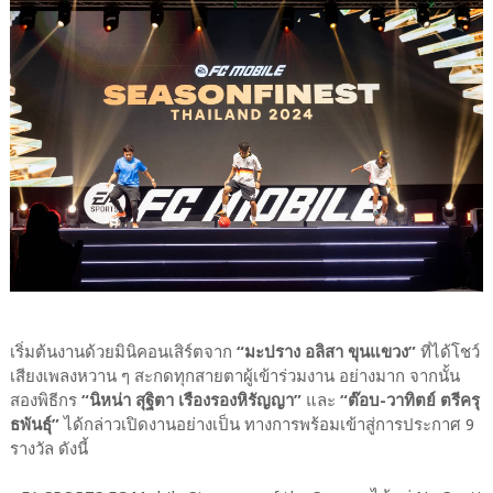
เริ่มต้นงานด้วยมินิคอนเสิร์ตจาก
“มะปราง อลิสา ขุนแขวง”
ที่ได้โชว์
เสียงเพลงหวาน ๆ สะกดทุกสายตาผู้เข้าร่วมงาน อย่างมาก จากนั้น
สองพิธีกร
“นิหน่า สุฐิตา เรืองรองหิรัญญา”
และ
“ต๊อบ-วาทิตย์ ตรีครุ
ธพันธุ์”
ได้กล่าวเปิดงานอย่างเป็น ทางการพร้อมเข้าสู่การประกาศ 9
รางวัล ดังนี้