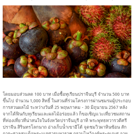
โดยมอบส่วนลด 100 บาท เมื่อซื้อทุเรียนปราจีนบุรี จำนวน 500 บาท
ขึ้นไป จำนวน 1,000 สิทธิ์ ในสวนที่ร่วมโครงการผ่านชมรมผู้ประกอบ
การสวนผลไม้ ระหว่างวันที่ 25 พฤษภาคม - 30 มิถุนายน 2567 หลัง
จากได้ฟินกับทุเรียนและผลไม้อร่อยแล้ว ก็ขอเชิญแวะเที่ยวชมสถาน
ที่ท่องเที่ยวที่น่าสนใจในจังหวัดปราจีนบุรี อาทิ พระพุทธทวารวดีศรี
ปราจีน สิรินทรโลกนาถ อ่างเก็บน้ำเขาอีโต้ จุดชมวิวผาหินซ้อน สัก
การะศาลสมเด็จพระนเรศวรมหาราช กราบไหว้องค์พระคเณศ อายุ