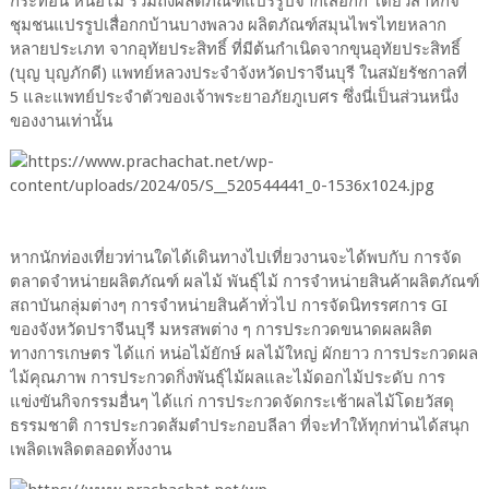
กระท้อน หน่อไม้ รวมถึงผลิตภัณฑ์แปรรูปจากเสื่อกก โดยวิสาหกิจ
ชุมชนแปรรูปเสื่อกกบ้านบางพลวง ผลิตภัณฑ์สมุนไพรไทยหลาก
หลายประเภท จากอุทัยประสิทธิ์ ที่มีต้นกำเนิดจากขุนอุทัยประสิทธิ์
(บุญ บุญภักดี) แพทย์หลวงประจำจังหวัดปราจีนบุรี ในสมัยรัชกาลที่
5 และแพทย์ประจำตัวของเจ้าพระยาอภัยภูเบศร ซึ่งนี่เป็นส่วนหนึ่ง
ของงานเท่านั้น
หากนักท่องเที่ยวท่านใดได้เดินทางไปเที่ยวงานจะได้พบกับ การจัด
ตลาดจำหน่ายผลิตภัณฑ์ ผลไม้ พันธุ์ไม้ การจำหน่ายสินค้าผลิตภัณฑ์
สถาบันกลุ่มต่างๆ การจำหน่ายสินค้าทั่วไป การจัดนิทรรศการ GI
ของจังหวัดปราจีนบุรี มหรสพต่าง ๆ การประกวดขนาดผลผลิต
ทางการเกษตร ได้แก่ หน่อไม้ยักษ์ ผลไม้ใหญ่ ผักยาว การประกวดผล
ไม้คุณภาพ การประกวดกิ่งพันธุ์ไม้ผลและไม้ดอกไม้ประดับ การ
แข่งขันกิจกรรมอื่นๆ ได้แก่ การประกวดจัดกระเช้าผลไม้โดยวัสดุ
ธรรมชาติ การประกวดส้มตำประกอบลีลา ที่จะทำให้ทุกท่านได้สนุก
เพลิดเพลิดตลอดทั้งงาน