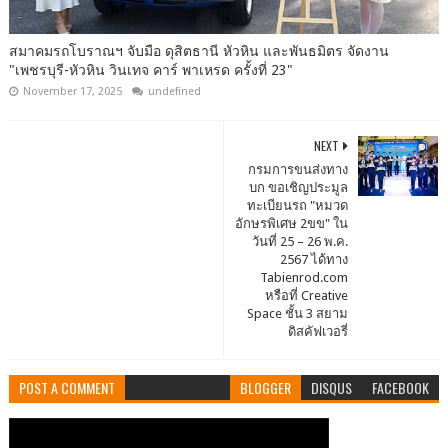
สมาคมรถโบราณฯ จับมือ ดุสิตธานี หัวหิน และพันธมิตร จัดงาน
"เพชรบุรี-หัวหิน วินเทจ คาร์ พาเหรด ครั้งที่ 23"
November 17, 2025
undefined
NEXT
กรมการขนส่งทาง
บก ขอเชิญประมูล
ทะเบียนรถ "หมวด
อักษรพิเศษ 2ขข" ใน
วันที่ 25 – 26 พ.ค.
2567 ได้ทาง
Tabienrod.com
หรือที่ Creative
Space ชั้น 3 สยาม
ดิสคัฟเวอรี่
POST A COMMENT
BLOGGER
DISQUS
FACEBOOK