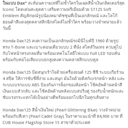
ในแบบ Dax"
สะท้อนความเท่ที่ไม่ซ้ำใครในเฉดสีน้ำเงินกลิตเตอร์สุด
Iconic โดดเด่นสะดุดตา เสริมความพรีเมียมด้วย ST125 Soft
Emblem สัญลักษณ์รูปน้องหมาดัชชุนที่เป็นเอกลักษณ์ และโลโก้
ฮอนด้าสีแดงสุดคลาสสิกฉีกสไตล์ไม่ซ้ำใคร พร้อมวางจำหน่ายแล้ว
วันนี้
Honda Dax125 คงความเป็นเอกลักษณ์รถมินิไบค์ปี 1960 ด้วยรูป
ทรง T-Bone และเบาะตอนเดียวแบบ 2 ที่นั่ง สไตล์วินเทจ ควบคู่ไป
กับไฟหน้าทรงกลมที่มาพร้อมเทคโนโลยีไฟแบบ Full LED รอบคัน
พร้อมกับท่อไอเสียแบบยกสูงคงความคลาสสิกแบบคูล
Honda Dax125 บิดสนุกเร้าใจด้วยเครื่องยนต์ 125 ซีซี ระบบเกียร์วน
4 สปีด ให้การขับขี่ที่ง่าย และสนุก มั่นใจด้วยดิสก์เบรกหน้า-หลัง และ
ระบบเบรกแบบ ABS ป้องกันการล็อกของล้อหน้า โช้คอัพด้านหน้าสี
เงินแบบหัวกลับ และโช้คอัพด้านหลังแบบสปริงคู่ รองรับน้ำหนักและ
ซับแรงกระแทกได้เป็นอย่างดีพร้อมออกไปฉีกในทุกเส้นทาง
Honda Dax125 สีน้ำเงินใหม่ (Pearl Glittering Blue) วางจำหน่าย
พร้อมกับสีเทา (Pearl Cadet Gray) ในราคาแนะนำที่ 84,900 บาท ที่
CUB House Flagship Store 15 สาขาทั่วประเทศ