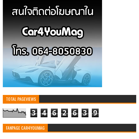
TOTAL PAGEVIEWS
3
4
6
2
6
3
9
FANPAGE CAR4YOUMAG