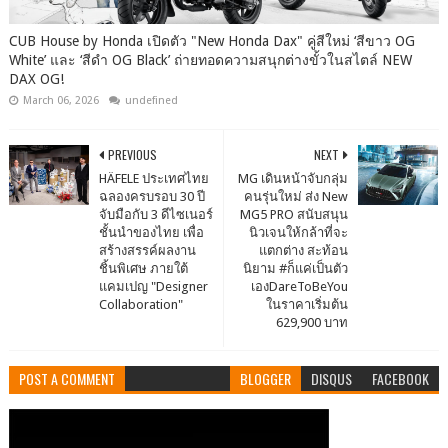
CUB House by Honda เปิดตัว "New Honda Dax" คู่สีใหม่ ‘สีขาว OG
White’ และ ‘สีดำ OG Black’ ถ่ายทอดความสนุกต่างขั้วในสไตล์ NEW
DAX OG!
March 06, 2026
undefined
PREVIOUS
NEXT
HÄFELE ประเทศไทย
MG เดินหน้าจับกลุ่ม
ฉลองครบรอบ 30 ปี
คนรุ่นใหม่ ส่ง New
จับมือกับ 3 ดีไซเนอร์
MG5 PRO สนับสนุน
ชั้นนำของไทย เพื่อ
นิวเจนให้กล้าที่จะ
สร้างสรรค์ผลงาน
แตกต่าง สะท้อน
ชิ้นพิเศษ ภายใต้
นิยาม #ก็แค่เป็นตัว
แคมเปญ "Designer
เองDareToBeYou
Collaboration"
ในราคาเริ่มต้น
629,900 บาท
POST A COMMENT
BLOGGER
DISQUS
FACEBOOK