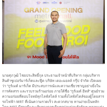
นายศุภวุฒิ ไชยประสิทธิ์กุล ประธานเจ้าหน้าที่บริหาร กลุ่มบริหาร
สินค้าซูเปอร์มาร์เก็ตและฟู๊ด บริษัท เดอะมอลล์ กรุ๊ป จำกัด เปิดเผย
ว่า “กูร์เมต์ มาร์เก็ต มีประสบการณ์และความเชี่ยวชาญอย่างยิ่งใน
การคัดสรร และรวบรวมร้านอร่อย ภายใต้ชื่อ “กูร์เมต์ อีทส์” ศูนย์รวม
ความอร่อยที่ตอบโจทย์ทุกไลฟ์สไตล์ รวมทั้งไลฟ์สไตล์ของผู้โดยสาร
รถไฟฟ้า MRT ที่เน้นความรวดเร็ว สะดวกสบาย ทานง่ายเป็นหลัก
โดย MRT มีสถานีและเส้นทางการเดินรถผ่านย่านสำคัญๆ หลายแห่ง