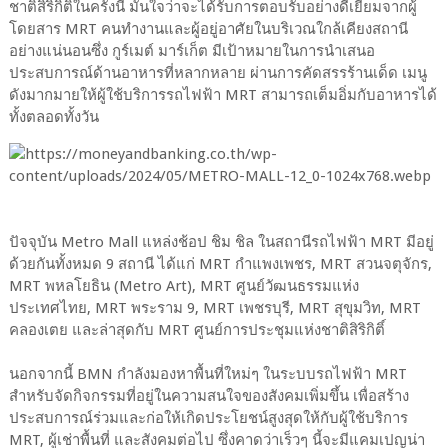
ชาติสิริกิติ์ในครั้งนี้ มั่นใจว่าจะได้รับการตอบรับอย่างดีเยี่ยมจากผู้
โดยสาร MRT คนทำงานและผู้อยู่อาศัยในบริเวณใกล้เคียงสถานี
อย่างแน่นอนซึ่ง กูร์เมต์ มาร์เก็ต มีเป้าหมายในการนำเสนอ
ประสบการณ์ด้านอาหารที่หลากหลาย ผ่านการคัดสรรร้านเด็ด เมนู
ดังมากมายให้ผู้ใช้บริการรถไฟฟ้า MRT สามารถเต็มอิ่มกับอาหารได้
ทั้งตลอดทั้งวัน
ปัจจุบัน Metro Mall แหล่งช้อป ชิม ชิล ในสถานีรถไฟฟ้า MRT มีอยู่
ด้วยกันทั้งหมด 9 สถานี ได้แก่ MRT กำแพงเพชร, MRT สวนจตุจักร,
MRT พหลโยธิน (Metro Art), MRT ศูนย์วัฒนธรรมแห่ง
ประเทศไทย, MRT พระราม 9, MRT เพชรบุรี, MRT สุขุมวิท, MRT
คลองเตย และล่าสุดกับ MRT ศูนย์การประชุมแห่งชาติสิริกิติ์
นอกจากนี้ BMN กำลังมองหาพื้นที่ใหม่ๆ ในระบบรถไฟฟ้า MRT
สำหรับจัดกิจกรรมที่อยู่ในความสนใจของสังคมเพิ่มขึ้น เพื่อสร้าง
ประสบการณ์ร่วมและก่อให้เกิดประโยชน์สูงสุดให้กับผู้ใช้บริการ
MRT, ผู้เช่าพื้นที่ และสังคมต่อไป ซึ่งคาดว่าเร็วๆ นี้จะมีแคมเปญน่า