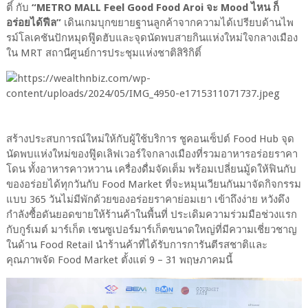
ติ์ กับ
“METRO MALL Feel Good Food Aroi จะ Mood ไหน ก็
อร่อยได้ฟีล”
เดินเกมบุกขยายฐานลูกค้าจากความได้เปรียบด้านไพ
รม์โลเคชันปักหมุดฟู๊ดฮับและจุดนัดพบสายกินแห่งใหม่ใจกลางเมือง
ใน MRT สถานีศูนย์การประชุมแห่งชาติสิริกิติ์
สร้างประสบการณ์ใหม่ให้กับผู้ใช้บริการ ชูคอนเซ็ปต์ Food Hub จุด
นัดพบแห่งใหม่ของฟู๊ดเลิฟเวอร์ใจกลางเมืองที่รวมอาหารอร่อยราคา
โดน ทั้งอาหารคาวหวาน เครื่องดื่มจัดเต็ม พร้อมเปลี่ยนมู้ดให้ฟินกับ
ของอร่อยได้ทุกวันกับ Food Market ที่จะหมุนเวียนกันมาจัดกิจกรรม
แบบ 365 วันไม่มีพักด้วยของอร่อยราคาย่อมเยา เข้าถึงง่าย หวังดึง
กำลังซื้อดันยอดขายให้ร้านค้าในพื้นที่ ประเดิมความร่วมมือช่วงแรก
กับกูร์เมต์ มาร์เก็ต เชนซูเปอร์มาร์เก็ตขนาดใหญ่ที่มีความเชี่ยวชาญ
ในด้าน Food Retail นำร้านค้าที่ได้รับการการันตีรสชาติและ
คุณภาพจัด Food Market ตั้งแต่ 9 – 31 พฤษภาคมนี้