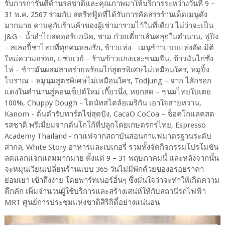
รับการการันตีด้านรสชาติและคุณภาพมาให้บริการระหว่างวันที่ 9 –
31 พ.ค. 2567 ร่วมกับ สตรีทฟู๊ดที่ได้รับการคัดสรรร้านเด็ดเมนูดัง
มากมาย ควบคู่กับร้านค้าของผู้เช่ามารวมไว้ในที่เดียว ไม่ว่าจะเป็น
J&G – น้ำลำไยสดออร์แกนิค, ชาม ก๋วยเตี๋ยวเส้นคลุกในตำนาน, ฟู่ปิง
– สเลอปี้ชาไทยที่ทุกคนหลงรัก, ข้าวแท่ง - เมนูข้าวแบบแท่งอัด มิติ
ใหม่ความอร่อย, แซ่บเวย์ – ร้านข้าวแกงและขนมจีน, ข้าวมันไก่ซั่ง
ไห่ – ข้าวมันผสมสาหร่ายพร้อมไก่สูตรพิเศษไม่เหมือนใคร, หมูปิ้ง
โบราณ - หมูนุ่มสูตรพิเศษไม่เหมือนใคร, Todjung – จาก ไส้กรอก
แดงในตำนานสู่คอนเซ็ปต์ใหม่ เกี๊ยวนึ่ง, หยกสด – ขนมไทยใบเตย
100%, Chuppy Dough - โดนัทสไตล์อเมริกัน เอาใจสายหวาน,
Kanom - ต้นตำรับทาร์ตไข่สุดปัง, CacaO CoCoa – ช็อคโกแลตสด
รสชาติ พรีเมี่ยมจากต้นโกโก้ที่ปลูกโดยเกษตรกรไทย, Espresso
Academy Thailand - กาแฟจากสถาบันสอนกาแฟมาตรฐานระดับ
สากล, White Story อาหารและเบเกอรี่ รวมทั้งจัดกิจกรรมโปรโมชัน
ลดแลกแจกแถมมากมาย ตั้งแต่ 9 – 31 พฤษภาคมนี้ และหลังจากนั้น
จะหมุนเวียนเปลี่ยนร้านแบบ 365 วันไม่มีพักด้วยของอร่อยราคา
ย่อมเยา เข้าถึงง่าย โดยพาร์ทเนอร์อื่นๆ ซึ่งมั่นใจว่าจะทำให้เกิดความ
คึกคัก เพิ่มจำนวนผู้ใช้บริการและสร้างเสน่ห์ให้กับสถานีรถไฟฟ้า
MRT ศูนย์การประชุมแห่งชาติสิริกิติ์อย่างแน่นอน