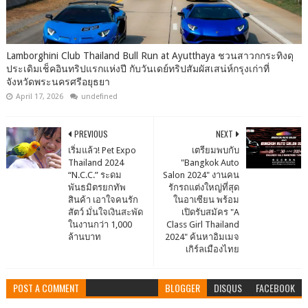
Lamborghini Club Thailand Bull Run at Ayutthaya ชวนสาวกกระทิงดุ
ประเดิมเช็คอินทริปแรกแห่งปี กับวันเดย์ทริปสัมผัสเสน่ห์กรุงเก่าที่
จังหวัดพระนครศรีอยุธยา
April 17, 2026
undefined
PREVIOUS
NEXT
เริ่มแล้ว! Pet Expo
เตรียมพบกับ
Thailand 2024
"Bangkok Auto
“N.C.C.” ระดม
Salon 2024" งานคน
พันธมิตรยกทัพ
รักรถแต่งใหญ่ที่สุด
สินค้า เอาใจคนรัก
ในอาเซียน พร้อม
สัตว์ มั่นใจเงินสะพัด
เปิดรับสมัคร "A
ในงานกว่า 1,000
Class Girl Thailand
ล้านบาท
2024" ค้นหาอิมเมจ
เกิร์ลเมืองไทย
POST A COMMENT
BLOGGER
DISQUS
FACEBOOK