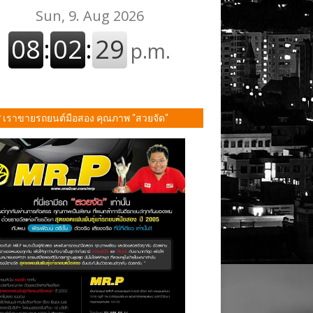
P เราขายรถยนต์มือสอง คุณภาพ "สวยจัด"
ั้น!