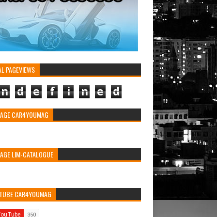
AL PAGEVIEWS
n
d
e
f
i
n
e
d
PAGE CAR4YOUMAG
PAGE LIM-CATALOGUE
TUBE CAR4YOUMAG