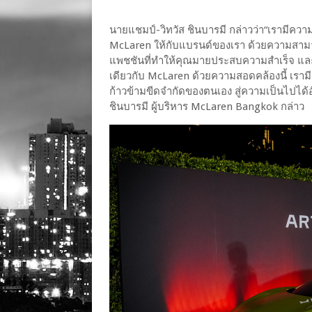
นายแชมป์-วิทวัส ชินบารมี กล่าวว่า“เรามีคว
McLaren ให้กับแบรนด์ของเรา ด้วยความสามาร
แพชชันที่ทำให้คุณมายประสบความสำเร็จ และก
เดียวกับ McLaren ด้วยความสอดคล้องนี้ เรามีคว
ก้าวข้ามขีดจำกัดของตนเอง สู่ความเป็นไปได้อ
ชินบารมี ผู้บริหาร McLaren Bangkok กล่าว