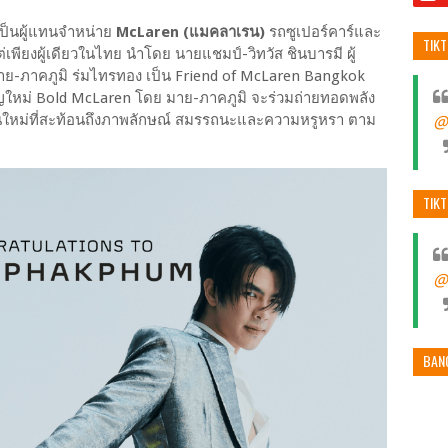
ิ์เป็นผู้แทนจำหน่าย
McLaren (แมคลาเรน)
รถซูเปอร์คาร์และ
TIK
เพียงผู้เดียวในไทย นำโดย นายแชมป์-วิทวัส ชินบารมี ผู้
าย-ภาคภูมิ ร่มไทรทอง เป็น Friend of McLaren Bangkok
ใหม่ Bold McLaren โดย มาย-ภาคภูมิ จะร่วมถ่ายทอดพลัง
่นใหม่ที่สะท้อนถึงภาพลักษณ์ สมรรถนะและความหรูหรา ตาม
@
TIK
@
BAN