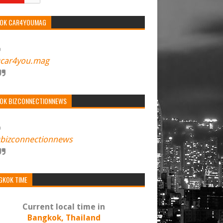
TOK CAR4YOUMAG
car4you.mag
TOK BIZCONNECTIONNEWS
bizconnectionnews
GKOK TIME
Current local time in
Bangkok, Thailand