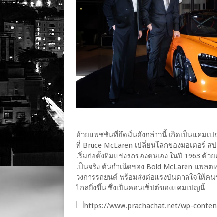
ด้วยแพชชันที่ยึดมั่นดังกล่าวนี้ เกิดเป็นแค
ที่ Bruce McLaren เปลี่ยนโลกของมอเตอร์ ส
เริ่มก่อตั้งทีมแข่งรถของตนเอง ในปี 1963 ด้
เป็นจริง ต้นกำเนิดของ Bold McLaren แพลตฟอร
วงการรถยนต์ พร้อมส่งต่อแรงบันดาลใจให้คนรุ่
ไกลยิ่งขึ้น ซึ่งเป็นคอนเซ็ปต์ของแคมเปญนี้