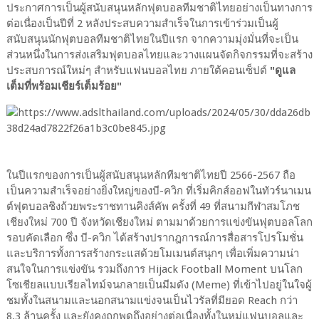
ประกาศการเป็นผู้สนับสนุนหลักฟุตบอลทีมชาติไทยอย่างเป็นทางการ
ต่อเนื่องเป็นปีที่ 2 หลังประสบความสำเร็จในการเข้าร่วมเป็นผู้
สนับสนุนนักฟุตบอลทีมชาติไทยในปีแรก จากความมุ่งมั่นที่จะเป็น
ส่วนหนึ่งในการส่งเสริมฟุตบอลไทยและวางแผนจัดกิจกรรมที่จะสร้าง
ประสบการณ์ใหม่ๆ สำหรับแฟนบอลไทย ภายใต้คอนเซ็ปต์
"ดูแล
เต็มที่พร้อมเชียร์เต็มร้อย"
ในปีแรกของการเป็นผู้สนับสนุนหลักทีมชาติไทยปี 2566-2567 ถือ
เป็นความสำเร็จอย่างยิ่งใหญ่ของบี-ควิก ที่เริ่มคิกส์ออฟในทัวร์นาเมน
ต์ฟุตบอลชิงถ้วยพระราชทานคิงส์คัพ ครั้งที่ 49 ที่สนามกีฬาสมโภช
เชียงใหม่ 700 ปี จังหวัดเชียงใหม่ ตามมาด้วยการแข่งขันฟุตบอลโลก
รอบคัดเลือก ซึ่ง บี-ควิก ได้สร้างปรากฎการณ์การสื่อสารโปรโมชั่น
และบริการทั้งการสร้างกระแสด้วยโมเมนต์สนุกๆ เพื่อเพิ่มความน่า
สนใจในการแข่งขัน รวมถึงการ Hijack Football Moment บนโลก
โซเชียลแบบเรียลไทม์จนกลายเป็นมีมดัง (Meme) ที่เข้าไปอยู่ในใจผู้
ชมทั้งในสนามและนอกสนามแข่งจนเป็นไวรัลที่มียอด Reach กว่า
8.3 ล้านครั้ง และยังคงถูกพูดถึงอย่างต่อเนื่องทั้งในหมู่แฟนบอลและ