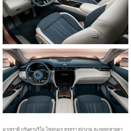
มาเซราติ กรันคาบริโอ โฟลกอเร หรูหรา สง่างาม สะกดทุกสายตา