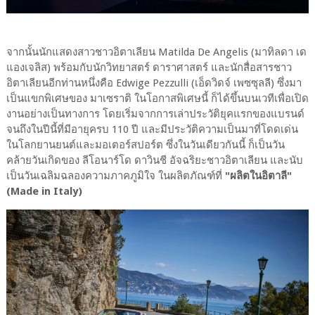
จากนั้นนักแสดงสาวชาวอิตาเลียน Matilda De Angelis (มาทิลดา เด
แองเจลิส) พร้อมกับนักวิทยาสตร์ ดาราศาสตร์ และนักสื่อสารชาว
อิตาเลียนอีกท่านหนึ่งคือ Edwige Pezzulli (เอ็ดวิดจ์ เพซซุลลี) ซึ่งมา
เป็นแขกพิเศษของ มาเซราติ ในโอกาสพิเศษนี้ ก็ได้ขึ้นบนเวทีเพื่อเปิด
งานอย่างเป็นทางการ โดยเริ่มจากการเล่าประวัติยุคแรกของแบรนด์
จนถึงในปีนี้ที่มีอายุครบ 110 ปี และมีประวัติความเป็นมาที่โดดเด่น
ในโลกยานยนต์และมอเตอร์สปอร์ต ซึ่งในวันเดียวกันนี้ ก็เป็นวัน
คล้ายวันเกิดของ ลีโอนาร์โด ดาวินชี อัจฉริยะชาวอิตาเลียน และนับ
เป็นวันเฉลิมฉลองความภาคภูมิใจ ในผลิตภัณฑ์ที่
"ผลิตในอิตาลี"
(Made in Italy)