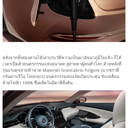
หลังจากทั้งสองท่านได้เล่าประวัติความเป็นมาอันน่าภูมิใจแล้ว ก็ได้
เวลาเปิดตัวยนตรกรรมแห่งอนาคต สู่สายตาผู้คนทั่วโลก ด้วยพลังที่
รุนแรงดุจสายฟ้าฟาด Maserati GranCabrio Folgore (มาเซราติ
กรันคาบริโอ โฟลกอเร) ยนตรกรรมสปอร์ตเปิดประทุน ขับเคลื่อน
ด้วยไฟฟ้า 100% ซึ่งผลิตในอิตาลีทั้งคัน