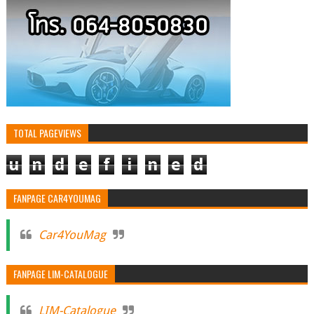
TOTAL PAGEVIEWS
u
n
d
e
f
i
n
e
d
FANPAGE CAR4YOUMAG
Car4YouMag
FANPAGE LIM-CATALOGUE
LIM-Catalogue