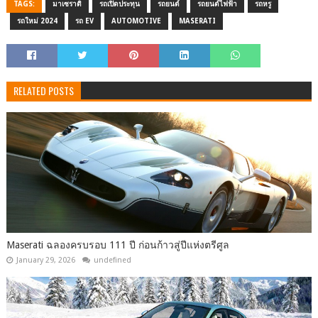
TAGS:
มาเซราติ
รถเปิดประทุน
รถยนต์
รถยนต์ไฟฟ้า
รถหรู
รถใหม่ 2024
รถ EV
AUTOMOTIVE
MASERATI
RELATED POSTS
Maserati ฉลองครบรอบ 111 ปี ก่อนก้าวสู่ปีแห่งตรีศูล
January 29, 2026
undefined