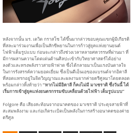
หลังจากนั้น มร. เดวิด กราสโซ ได้ขึ้นมากล่าวขอบคุณแขกผู้มีเกียรติ
ที่สละมาร่วมงานเพื่อเป็นสักขีพยานในการก้าวสู่ยุคแห่งยานยนต์
ไฟฟ้าเต็มรูปแบบ ก่อนจะกล่าวถึงช่วงเวลาหลายศตวรรษที่ผ่านมา ที่
มีการผสานความโดดเด่นด้านศิลปะเข้ากับวิทยาศาสตร์ได้อย่าง
ลงตัวและทรงพลังราวสายฟ้าฟาด ซึ่งได้กลายมาเป็นแรงบันดาลใจ
ในการรังสรรค์ความยอดเยี่ยม ซึ่งเป็นดีเอ็นเอของแบรนด์จากอิตาลี
ที่สอดแทรกอยู่ในจิดวิญญาณและผลงานจากค่ายตรีศูลมาโดยตลอด
พร้อมกล่าวทิ้งท้ายว่า
“หากไม่มีอิตาลี ก็คงไม่มี มาเซราติ ซึ่งวันนี้ ได้
เริ่มการเข้าสู่ยุคแห่งยนตรกรรมขับเคลื่อนด้วยไฟฟ้า เต็มรูปแบบ”
Folgore คือ เสียงสะท้อนจากอนาคตของ มาเซราติ ประดุจสายฟ้าที่
สะสมพลังงาม และก่อเกิดระเบิดเป็นพลังในการสร้างอนาคตของค่าย
ตรีศูล