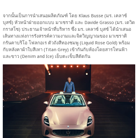
จากนั้นเป็นการนำเสนอผลิตภัณฑ์ โดย Klaus Busse (มร. เคลาซ์
บุสซ์) หัวหน้าฝ่ายออกแบบ มาเซราติ และ Davide Grasso (มร. เดวิด
กราสโซ) ประธานเจ้าหน้าที่บริหาร ซึ่ง มร. เคลาซ์ บุสซ์ ได้นำเสนอ
เส้นทางแห่งการรังสรรค์ความงามและจิตวิญญาณของ มาเซราติ
กรันคาบริโอ โฟลกอเร ตัวถังสีทองชมพู (Liquid Rose Gold) พร้อม
กับหลังคาผ้าใบสีเทา (Titan Grey) เข้ากันกับห้องโดยสารโทนฟ้า
และขาว (Denim and Ice) เย็บตะเข็บสีตัดกัน