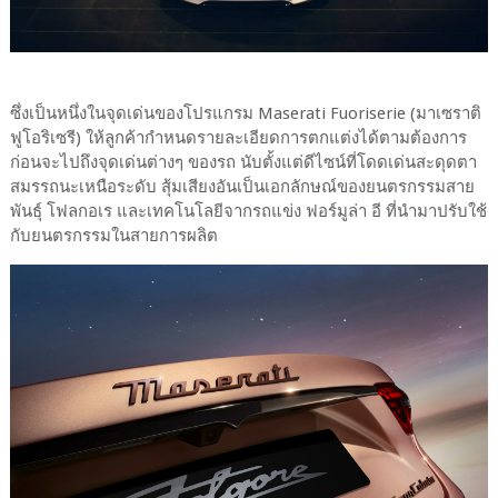
ซึ่งเป็นหนึ่งในจุดเด่นของโปรแกรม Maserati Fuoriserie (มาเซราติ
ฟูโอริเซรี) ให้ลูกค้ากำหนดรายละเอียดการตกแต่งได้ตามต้องการ
ก่อนจะไปถึงจุดเด่นต่างๆ ของรถ นับตั้งแต่ดีไซน์ที่โดดเด่นสะดุดตา
สมรรถนะเหนือระดับ สุ้มเสียงอันเป็นเอกลักษณ์ของยนตรกรรมสาย
พันธุ์ โฟลกอเร และเทคโนโลยีจากรถแข่ง ฟอร์มูล่า อี ที่นำมาปรับใช้
กับยนตรกรรมในสายการผลิต