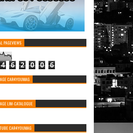
AL PAGEVIEWS
4
6
2
0
0
6
PAGE CAR4YOUMAG
PAGE LIM-CATALOGUE
TUBE CAR4YOUMAG