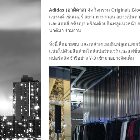
Adidas (อาดิดาส)
จัดกิจกรรม Originals Bloc
แบรนด์ เซ็นเตอร์ สยามพารากอน อย่างเป็นท
และแอลลี่ อชิรญา พร้อมด้วยอินฟลูแนวหน้า อาทิ 
ฟาติมา ร่วมงาน
ทั้งนี้ สื่อมวลชน และเหล่าเซเลบอินฟลูเอนเซอร
แน่นไปด้วยสินค้าสไตล์สปอร์ตแวร์ และแฟชั่นไล
สปอร์ตลัคชัวรีอย่าง Y-3 เข้ามาอย่างจัดเต็ม