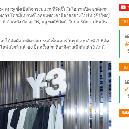
k Party ซึ่งเป็นกิจกรรมแรก ที่จัดขึ้นในโอกาสเปิด อาดิดาส
างการ โดยมีแบรนด์ไอคอนของอาดิดาสอย่าง ไบร์ท วชิรวิชญ์
TIK
ต้าเหนิง กัญญาวีร์, บลู พงศ์ทิวัตถ์, ใบปอ ธิติยา, เอินเอิน
์จะได้สัมผัสอาดิดาสแบรนด์เซ็นเตอร์ ในรูปแบบลักชัวรี ที่อัด
@
ฟ์สไตล์ แล้วยังเป็นครั้งแรก ที่อาดิดาสเพิ่มสินค้าในไลน์
TIK
@
BAN