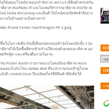
นก็ยังตอบโจทย์สายออกกำลังกาย เพราะเรามีสินค้าครบครัน
์ อาดิดาส สปอร์ตสแวร์ และไอเทมกีฬาจากอาดิดาส สปอร์ต เพ
ลน์ Stella McCartney และสินค้าในไลน์สปอร์ตลัคชัวรีอย่าง
่ายภายในร้านอย่างเป็นทางการ"
้นในโอกาสเดียวกันนี้เพื่อยกย่องรองเท้ารุ่นไอคอนิกทั้ง 3 รุ่น
BLO
ิดาสได้เปิดพื้นที่ตรงข้ามร้านให้แฟนตัวยงของอาดิดาส ออ
 สตรีทฟู้ด และเครื่องดื่มภายในงาน
ง โซน Poster Booth ถ่ายภาพแบบไอคอนิกอาดิดาส ลงบน
ลิมฉลองไปกับโซน Adidas Wall ที่จะนำภาพรองเท้าคู่โปรด
CON
มี Limited Store ป๊อปอัพสโตร์ที่มีสินค้าลิมิเต็ดให้
ราคา