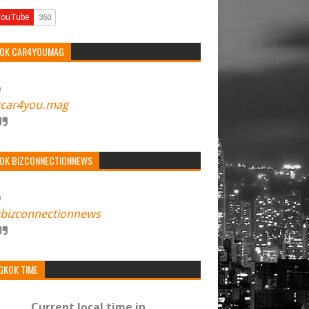
TOK CAR4YOUMAG
car4you.mag
TOK BIZCONNECTIONNEWS
bizconnectionnews
GKOK TIME
Current local time in