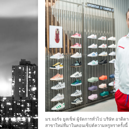
มร.จอร์จ ยูสเซ็ฟ ผู้จัดการทั่วไป บริษัท อาดิ
สาขาใหม่ที่มาในคอนเซ็ปต์ความหรูหราครั้งนี้ จ