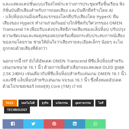
และแสดงแคปชั่นแบบเรียลไทม์ระหว่างการประชุมหรือชั้นเรียน ฟัง
ก์ชั่นบันทึกเสียงสำหรับการถอดเสียง และบันทึกที่สร้างโดย AI
- แล็ปท็อปเกมมิ่งเครื่องแรกของโลกที่ปรับเสียงโดย HyperX: ทีม
เสียงของ HyperX ทำงานร่วมกันอย่างใกล้ชิดกับวิศวกรของ OMEN
Transcend 14 เพื่อปรับแต่งประสิทธิภาพเสียงของแล็ปท็อป ปรับปรุง
ความชัดเจนและสมดุลของสเปกตรัมเพื่อยกระดับประสบการณ์เสียง
ของเกมโดยรวม ช่วยให้มั่นใจว่าเสียงรายละเอียดเล็กๆ น้อยๆ จะไม่
ถูกกลบด้วยเสียงที่ดังกว่า
นอกจากนี้ HP ยังได้อัพเดต OMEN Transcend พีซีแล็ปท็อปสำหรับ
เล่นเกมขนาด 16.1 นิ้ว ด้วยการเพิ่มตัวเลือกจอแสดงผล OLED สูงสุด
2.5K 240Hz เช่นเดียวกับพีซีแล็ปท็อปสำหรับเล่นเกม OMEN 16.1 นิ้ว
และพีซี แล็ปท็อปสำหรับเล่นเกม Victus 16.1 นิ้ว ซึ่งทั้งหมดอัปเดต
ด้วยโปรเซสเซอร์ Intel(R) Core (TM) i7 HX
TAGS:
เทคโนโลยี
ธุรกิจ
นวัตกรรม
อุตสาหกรรม
ไอที
TECHNOLOGY