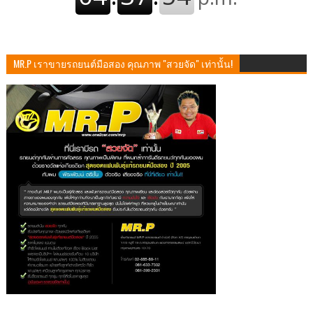
MR.P เราขายรถยนต์มือสอง คุณภาพ "สวยจัด" เท่านั้น!