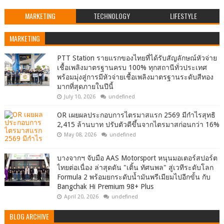
MARKETING
TECHNOLOGY
LIFESTYLE
MARKETING
PTT Station รายแรกของไทยที่ได้รับสัญลักษณ์หัวจ่าย
เชื้อเพลิงมาตรฐานครบ 100% ทุกสถานีทั่วประเทศ
พร้อมมุ่งสู่การมีหัวจ่ายเชื้อเพลิงมาตรฐานระดับสีทอง
มากที่สุดภายในปีนี้
July 10, 2026
undefined
OR เผยผลประกอบการไตรมาสแรก 2569 มีกำไรสุทธิ
2,415 ล้านบาท ปรับตัวดีขึ้นจากไตรมาสก่อนกว่า 16%
May 08, 2026
undefined
บางจากฯ จับมือ AAS Motorsport หนุนมอเตอร์สปอร์ต
ไทยต่อเนื่อง ล่าสุดดัน "เติ้น ทัศนพล" สู่เวทีระดับโลก
Formula 2 พร้อมยกระดับน้ำมันพรีเมียมไปอีกขั้น กับ
Bangchak Hi Premium 98+ Plus
April 20, 2026
undefined
BLOG ARCHIVE