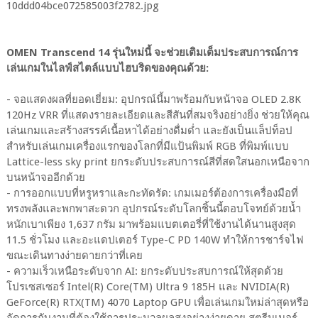
OMEN Transcend 14 รุ่นใหม่นี้ จะช่วยเติมเต็มประสบการณ์การ
เล่นเกมในไลฟ์สไตล์แบบไฮบริดของคุณด้วย:
- จอแสดงผลที่ยอดเยี่ยม: อุปกรณ์นี้มาพร้อมกับหน้าจอ OLED 2.8K
120Hz VRR ที่แสดงรายละเอียดและสีสันที่สมจริงอย่างยิ่ง ช่วยให้คุณ
เล่นเกมและสร้างสรรค์เนื้อหาได้อย่างดื่มด่ำ และยังเป็นแล็ปท็อป
สำหรับเล่นเกมเครื่องแรกของโลกที่มีแป้นพิมพ์ RGB ที่พิมพ์แบบ
Lattice-less sky print ยกระดับประสบการณ์สีที่สดใสนอกเหนือจาก
บนหน้าจออีกด้วย
- การออกแบบที่หรูหราและกะทัดรัด: เกมเมอร์ต้องการเครื่องมือที่
ทรงพลังและพกพาสะดวก อุปกรณ์ระดับโลกชิ้นนี้ตอบโจทย์ด้วยน้ำ
หนักเบาเพียง 1,637 กรัม มาพร้อมแบตเตอรี่ที่ใช้งานได้นานสูงสุด
11.5 ชั่วโมง และอะแดปเตอร์ Type-C PD 140W ทำให้การชาร์จไฟ
ขณะเดินทางง่ายดายกว่าที่เคย
- ความเร็วเหนือระดับจาก AI: ยกระดับประสบการณ์ให้สุดด้วย
โปรเซสเซอร์ Intel(R) Core(TM) Ultra 9 185H และ NVIDIA(R)
GeForce(R) RTX(TM) 4070 Laptop GPU เพื่อเล่นเกมใหม่ล่าสุดหรือ
จัดการกับงานที่ต้องใช้การประมวลผลสูงอย่างง่ายดาย สตรีมเมอร์