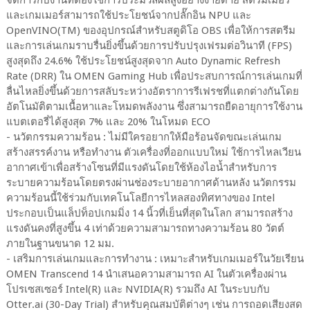
และเกมเมอร์สามารถใช้ประโยชน์จากปลั๊กอิน NPU และ
OpenVINO(TM) ของอุปกรณ์สำหรับสตูดิโอ OBS เพื่อให้การสตรีม
และการเล่นเกมราบรื่นยิ่งขึ้นด้วยการปรับปรุงเฟรมต่อวินาที (FPS)
สูงสุดถึง 24.6% ใช้ประโยชน์สูงสุดจาก Auto Dynamic Refresh
Rate (DRR) ใน OMEN Gaming Hub เพื่อประสบการณ์การเล่นเกมที่
ลื่นไหลยิ่งขึ้นด้วยการสลับระหว่างอัตราการรีเฟรชที่แตกต่างกันโดย
อัตโนมัติตามเนื้อหาและโหมดพลังงาน ซึ่งสามารถยืดอายุการใช้งาน
แบตเตอรี่ได้สูงสุด 7% และ 20% ในโหมด ECO
- นวัตกรรมความร้อน : ไม่มีใครอยากให้มือร้อนจัดขณะเล่นเกม
สร้างสรรค์งาน หรือทำงาน ตัวเครื่องที่ออกแบบใหม่ ใช้การไหลเวียน
อากาศเข้าเพื่อสร้างโซนที่มีแรงดันโดยใช้ห้องไอน้ำสำหรับการ
ระบายความร้อนโดยตรงผ่านช่องระบายอากาศด้านหลัง นวัตกรรม
ความร้อนนี้ใช้ร่วมกับเทคโนโลยีการไหลสองทิศทางของ Intel
ประกอบเป็นแล็ปท็อปเกมมิ่ง 14 นิ้วที่เย็นที่สุดในโลก สามารถสร้าง
แรงดันคงที่สูงขึ้น 4 เท่าด้วยความสามารถทางความร้อน 80 วัตต์
ภายในฐานขนาด 12 มม.
- เสริมการเล่นเกมและการทำงาน : เหมาะสำหรับเกมเมอร์ในวัยเรียน
OMEN Transcend 14 นำเสนอความสามารถ AI ในตัวเครื่องผ่าน
โปรเซสเซอร์ Intel(R) และ NVIDIA(R) รวมถึง AI ในระบบกับ
Otter.ai (30-Day Trial) สำหรับคุณสมบัติต่างๆ เช่น การถอดเสียงสด