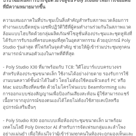
ปรับโฉมพื้นที่การประชุมด้วยโซลูชั่น Poly Studio เพื่อการเชื่อมต่อ
ที่มีความหมายมากขึ้น
ความเสมอภาคในที่ประชุมเป็นสิ่งสำคัญสำหรับสภาพแวดล้อมการ
ทำงานแบบยืดหยุ่น เอชพีปฏิวัติวิธีที่ผู้คนทำงานร่วมกันในสภาพแวด
ล้อมแบบไฮบริดด้วยกลุ่มผลิตภัณฑ์โซลูชั่นห้องประชุมและชุดหูฟังที่
ได้รับการรับรองที่ครอบคลุมที่สุดในอุตสาหกรรม ด้วยอุปกรณ์ Poly
Studio รุ่นล่าสุด ที่โฟกัสในจุดสำคัญ ช่วยให้ผู้เข้าร่วมประชุมทุกคน
สามารถนำเสนอตัวเองในภาพที่ดีที่สุด
- Poly Studio X30 ที่มาพร้อมกับ TC8: วิดีโอบาร์แบบครบวงจร
สำหรับห้องประชุมขนาดเล็ก ใช้งานได้อย่างง่ายดาย รองรับการใช้
งานบนคลาวด์ชั้นนำได้ในตัว โดยไม่ต้องใช้คอมพิวเตอร์ PC หรือ
Mac มอบเสียงที่คมชัด ด้วยไมโครโฟนแบบ Beamforming และ
การออกแบบช่องสัญญานเพื่อป้องกันเสียงสะท้อน ผู้ใช้สามารถแชร์
เนื้อหาจากอุปกรณ์ของตนเองได้โดยไม่ต้องใช้สายเคเบิลหรือ
อุปกรณ์เสริมอื่นๆ
- Poly Studio R30 ออกแบบเพื่อห้องประชุมขนาดเล็ก มาพร้อม
เทคโนโลยี Poly Director AI สำหรับการจัดเฟรมกลุ่มและลำโพง
อย่างแม่นยำ เพื่อให้แน่ใจว่าผู้เข้าร่วมทุกคนในห้องจะถูกมองเห็นและ