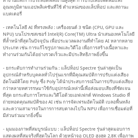
ทำงานและการประหยัดพลังงานสูงสุด การปรับเสียงพัดลมและ
อุณหภูมิตามแอปพลิเคชันที่ใช้ ตำแหน่งของแล็ปท็อป และสถานะ
แบตเตอรี่
- เทคโนโลยี AI ที่ทรงพลัง : เครื่องยนต์ 3 ชนิด (CPU, GPU และ
NPU) บนโปรเซสเซอร์ Intel(R) Core(TM) Ultra นำเสนอเทคโนโลยี
ที่ล้ำหน้าที่สุดในปัจจุบัน เพื่อประมวลผลงานที่ทำโดย AI หลากหลาย
ประเภท เช่น การแก้ไขรูปภาพและวิดีโอ เพื่อการสร้างเนื้อหาและ
ทำงานร่วมกันได้อย่างรวดเร็วและมีประสิทธิภาพยิ่งขึ้น
- ยกระดับการทำงานร่วมกัน : แล็ปท็อป Spectre รุ่นล่าสุดเป็น
อุปกรณ์สำหรับบุคคลทั่วไปรุ่นแรกที่มีคุณสมบัติการปรับแต่งเสียง
อัตโนมัติโดย Poly ซึ่ง Poly ได้นำประสบการณ์ในการปรับแต่งเสียง
กว่าหลายทศวรรษมาใช้กับอุปกรณ์เหล่านี้เพื่อส่งมอบเสียงที่ชัดเจน
ที่สุด ยกระดับการโทรและวิดีโอด้วยเอฟเฟกต์ Windows Studio ที่
ถ่ายทอดคุณสมบัติของ AI เช่น การจัดเฟรมอัตโนมัติ เบลอพื้นหลัง
และความสามารถในการการสบตาลงไปใน NPU เพื่อการเชื่อมต่อที่
มีส่วนร่วมมากยิ่งขึ้น
- มุมมองภาพที่สมบูรณ์แบบ : แล็ปท็อป Spectre รุ่นล่าสุดมอบการ
แสดงผลที่สมจริงที่สุดในโลก ด้วยหน้าจอ OLED สูงสุด 2.8K เพื่อภาพ