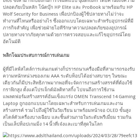
bios ซึ่งสามารถป้องกันการโจมตีแบบ quantum โดยคำนึงถึงความ
ปลอดภัยเป็นหลัก โน้ตบุ๊ก HP Elite และ ProBook มาพร้อมกับ HP
Wolf Security for Business เพื่อปกป้องผู้ใช้ปลายทางไม่ว่าจะ
ทำงานที่ไหนหรืออย่างไร ซึ่งออกแบบโดยเฉพาะสำหรับอุปกรณ์ที่มี
ภารกิจสำคัญ เพื่อช่วยฝ่ายไอทีรักษาความปลอดภัยของอุปกรณ์
ปลายทางจากภัยคุกคามด้วยการตรวจสอบและแก้ไขอุปกรณ์โดย
อัตโนมัติ
พลิกโฉมประสบการณ์การเล่นเกม
ผู้ที่มีไลฟ์สไตล์การเล่นเกมต่างก็ปรารถนาเครื่องมือที่สามารถรองรับ
ความหนักหน่วงของเกม AAA ระดับท็อปได้อย่างสบายๆ ในขณะ
เดียวกันก็มีประสิทธิภาพมากพอที่จะจัดการงานสร้างสรรค์ที่ต้องใช้
กราฟิกสูง ตั้งแต่โปรเจ็กต์มัลติทาสกิ้ง ไปจนถึงการใช้งาน
แพลตฟอร์มสร้างสรรค์อันแข็งแกร่ง OMEN Transcend 14 Gaming
Laptop ถูกออกแบบมาโดยเฉพาะสำหรับการเล่นเกมและงาน
สร้างสรรค์ รวมไปถึงผู้ใช้ในวัยเรียน มาพร้อมหน้าจอ OLED ขั้นสูง
สไตล์ตัวเครื่องบางเฉียบ และชิ้นส่วนภายในระดับพรีเมี่ยม รวมกัน
เป็นแล็ปท็อปเกมมิ่ง 14 นิ้วที่เจ๋งและเบาที่สุดในโลก