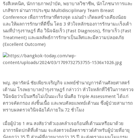
รังสีเทคนิค, นักกายภาพบำบัด, พยาบาลวิชาชีพ, นักโภชนาการและ
เภสัชกร ผ่านการประชุม Multidisciplinary Team Breast
Conference เพื่อการรักษาที่ตรงจุด แม่นยำ เกิดผลข้างเคียงน้อย
และให้ผลการรักษาที่ดีขึ้น โดย 3 หัวใจหลักของการรักษามะเร็งเต้า
นมที่บำรุงราษฎร์ คือ วินิจฉัยเร็ว (Fast Diagnosis), รักษาเร็ว (Fast
Treatment) และผลลัพธ์การรักษาเป็นเลิศและมีความปลอดภัย
(Excellent Outcome)
พญ. สุดารัตน์ ชัยเพียรเจริญกิจ แพทย์ชำนาญการด้านศัลยศาสตร์
เต้านม โรงพยาบาลบำรุงราษฎร์ กล่าวว่า หัวใจหลักที่ใช้ในการตรวจ
วินิจฉัยว่าเป็นหรือไม่เป็นมะเร็ง นั่นคือ Triple Assessment ได้แก่
ตรวจคัดกรอง ส่งชิ้นเนื้อ และพบศัลยแพทย์เต้านม ซึ่งผู้ป่วยสามารถ
ทราบผลตรวจวินิจฉัยได้ภายใน 72 ชั่วโมง
เมื่อผู้ป่วย 1 คน สงสัยว่าตัวเองคลำเจอก้อนที่เต้านมหรือมาด้วย
อาการผิดปกติที่เต้านม จะส่งตรวจอัลตราซาวด์สำหรับผู้ป่วยที่อายุ
น้อยกว่า 35 ปี ส่วนผู้ที่อายุมากกว่า 35 ปี จะส่งตรวจแมมโมแกรม