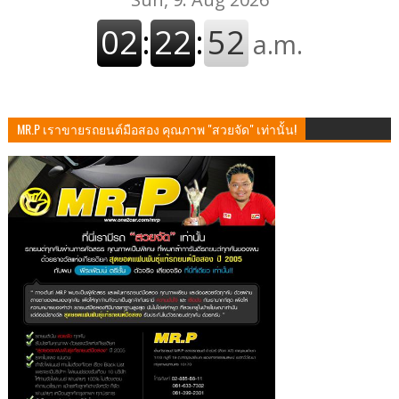
MR.P เราขายรถยนต์มือสอง คุณภาพ "สวยจัด" เท่านั้น!