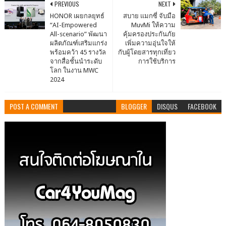
PREVIOUS
NEXT
HONOR เผยกลยุทธ์
สบาย แมกซี่ จับมือ
“AI-Empowered
MuvMi ให้ความ
All-scenario” พัฒนา
คุ้มครองประกันภัย
ผลิตภัณฑ์เสริมแกร่ง
เพิ่มความอุ่นใจให้
พร้อมคว้า 45 รางวัล
กับผู้โดยสารทุกเที่ยว
จากสื่อชั้นนำระดับ
การใช้บริการ
โลก ในงาน MWC
2024
POST A COMMENT
BLOGGER
DISQUS
FACEBOOK