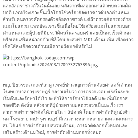
และอัลตราซาวด์ในวันนั้นเลย หลังจากที่ผลออกมาแล้วพบความผิด
ปกติ แพทย์จะเจาะชิ้นเนื้อโดยใช้เครื่องอัลตราซาวด์บอกตำแหน่ง
สำหรับคนตรวจคัดกรองด้วยอัลตราซาวด์ แต่ถ้าตรวจคัดกรองด้วย
แมมโมแกรม แพทย์จะเจาะชิ้นเนื้อโดยใช้เครื่องแมมโมแกรมบอก
ตำแหน่ง และผู้ป่วยที่มีประวัติคนในครอบครัวเคยเป็นมะเร็งเต้านม
หรือเคยเสริมหน้าอกด้วยซิลิโคน จะส่งทำ MRI เต้านมเพิ่ม เพื่อตรวจ
เช็คให้ละเอียดว่าเต้านมมีความผิดปกติหรือไม่
พญ. ปิยวรรณ เกณฑ์สาคู แพทย์ชำนาญการด้านศัลยศาสตร์เต้านม
โรงพยาบาลบำรุงราษฎร์ กล่าวเสริมว่า การตรวจเจอมะเร็งในระยะ
เริ่มต้นและรักษาได้เร็ว จะทำให้การรักษาได้ผลดี และเพิ่มโอกาส
รอดชีวิต ดังนั้น หลังจากที่ผู้ป่วยทราบผลตรวจว่าเป็นมะเร็ง เรา
สามารถทำการผ่าตัดได้ภายใน 1 สัปดาห์ โดยการผ่าตัดที่ศูนย์เต้า
นม โรงพยาบาลบำรุงราษฎร์ มีแนวทางหลากหลายตามความเหมาะ
สม ได้แก่ การผ่าตัดแบบสงวนเต้านม, การผ่าตัดออกทั้งหมดและ
เสริมสร้างเต้านมใหม่, การผ่าตัดเต้านมออกทั้งหมด