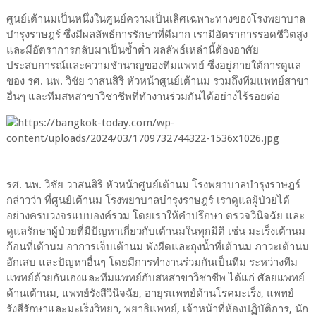
ศูนย์เต้านมเป็นหนึ่งในศูนย์ความเป็นเลิศเฉพาะทางของโรงพยาบาล
บำรุงราษฎร์ ซึ่งมีผลลัพธ์การรักษาที่ดีมาก เรามีอัตราการรอดชีวิตสูง
และมีอัตราการกลับมาเป็นซ้ำต่ำ ผลลัพธ์เหล่านี้ต้องอาศัย
ประสบการณ์และความชำนาญของทีมแพทย์ ซึ่งอยู่ภายใต้การดูแล
ของ รศ. นพ. วิชัย วาสนสิริ หัวหน้าศูนย์เต้านม รวมถึงทีมแพทย์สาขา
อื่นๆ และทีมสหสาขาวิชาชีพที่ทำงานร่วมกันได้อย่างไร้รอยต่อ
รศ. นพ. วิชัย วาสนสิริ หัวหน้าศูนย์เต้านม โรงพยาบาลบำรุงราษฎร์
กล่าวว่า ที่ศูนย์เต้านม โรงพยาบาลบำรุงราษฎร์ เราดูแลผู้ป่วยได้
อย่างครบวงจรแบบองค์รวม โดยเราให้คำปรึกษา ตรวจวินิจฉัย และ
ดูแลรักษาผู้ป่วยที่มีปัญหาเกี่ยวกับเต้านมในทุกมิติ เช่น มะเร็งเต้านม
ก้อนที่เต้านม อาการเจ็บเต้านม พังผืดและถุงน้ำที่เต้านม ภาวะเต้านม
อักเสบ และปัญหาอื่นๆ โดยมีการทำงานร่วมกันเป็นทีม ระหว่างทีม
แพทย์ด้วยกันเองและทีมแพทย์กับสหสาขาวิชาชีพ ได้แก่ ศัลยแพทย์
ด้านเต้านม, แพทย์รังสีวินิจฉัย, อายุรแพทย์ด้านโรคมะเร็ง, แพทย์
รังสีรักษาและมะเร็งวิทยา, พยาธิแพทย์, เจ้าหน้าที่ห้องปฏิบัติการ, นัก