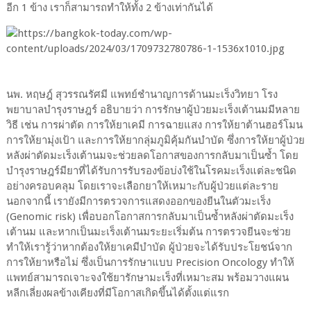
อีก 1 ข้าง เราก็สามารถทำให้ทั้ง 2 ข้างเท่ากันได้
นพ. หฤษฎ์ สุวรรณรัศมี แพทย์ชำนาญการด้านมะเร็งวิทยา โรง
พยาบาลบำรุงราษฎร์ อธิบายว่า การรักษาผู้ป่วยมะเร็งเต้านมมีหลาย
วิธี เช่น การผ่าตัด การให้ยาเคมี การฉายแสง การให้ยาต้านฮอร์โมน
การให้ยามุ่งเป้า และการให้ยากลุ่มภูมิคุ้มกันบำบัด ซึ่งการให้ยาผู้ป่วย
หลังผ่าตัดมะเร็งเต้านมจะช่วยลดโอกาสของการกลับมาเป็นซ้ำ โดย
บำรุงราษฎร์มียาที่ได้รับการรับรองข้อบ่งใช้ในโรคมะเร็งแต่ละชนิด
อย่างครอบคลุม โดยเราจะเลือกยาให้เหมาะกับผู้ป่วยแต่ละราย
นอกจากนี้ เรายังมีการตรวจการแสดงออกของยีนในตัวมะเร็ง
(Genomic risk) เพื่อบอกโอกาสการกลับมาเป็นซ้ำหลังผ่าตัดมะเร็ง
เต้านม และหากเป็นมะเร็งเต้านมระยะเริ่มต้น การตรวจยีนจะช่วย
ทำให้เรารู้ว่าหากต้องให้ยาเคมีบำบัด ผู้ป่วยจะได้รับประโยชน์จาก
การให้ยาหรือไม่ ซึ่งเป็นการรักษาแบบ Precision Oncology ทำให้
แพทย์สามารถเจาะจงใช้ยารักษามะเร็งที่เหมาะสม พร้อมวางแผน
หลีกเลี่ยงผลข้างเคียงที่มีโอกาสเกิดขึ้นได้ตั้งแต่แรก