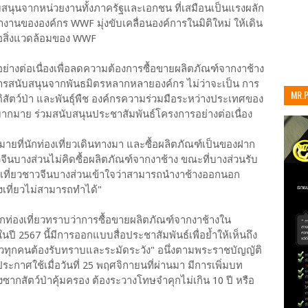
ับสนุนจากหน่วยงานทั้งภาครัฐและเอกชน ที่เสมือนเป็นแรงผลัก
ำงานขององค์กร WWF มุ่งขับเคลื่อนองค์การในมิติใหม่ ให้เดิน
ื่อสิ่งแวดล้อมของ WWF
่างต่อเนื่องเพื่อลดความต้องการซื้อขายผลิตภัณฑ์จากงาช้าง
รสนับสนุนจากพันธมิตรหลากหลายองค์กร ไม่ว่าจะเป็น การ
MR.
สัตว์ป่า และพันธุ์พืช องค์กรความร่วมมือระหว่างประเทศของ
เท่าน
กมากมาย ร่วมสนับสนุนประชาสัมพันธ์โครงการอย่างต่อเนื่อง
ายที่นักท่องเที่ยวเดินทางมา และซื้อผลิตภัณฑ์เป็นของฝาก
วจีนบางส่วนไม่คิดซื้อผลิตภัณฑ์จากงาช้าง ขณะที่บางส่วนรับ
องเที่ยวชาวจีนบางส่วนเข้าใจว่าสามารถนำงาช้างออกนอก
งเที่ยวไม่สามารถทำได้"
ักท่องเที่ยวทราบว่าการซื้อขายผลิตภัณฑ์จากงาช้างใน
2567 นี้มีการออกแบบสื่อประชาสัมพันธ์เพื่อย้ำให้เห็นถึง
เที่ยวทุกคนต้องรับทราบและระมัดระวัง" อนึ่งตามพระราชบัญญัติ
ะกาศใช้เมื่อวันที่ 25 พฤศจิกายนที่ผ่านมา มีการเพิ่มบท
่งซากสัตว์ป่าคุ้มครอง ต้องระวางโทษจำคุกไม่เกิน 10 ปี หรือ