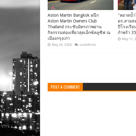
Aston Martin Bangkok ผนึก
"หยาดน้ำ
Aston Martin Owners Club
ดร.สายสม
Thailand กระชับมิตรภาพผ่าน
ปีโรงเรีย
กิจกรรมท่องเที่ยวสุดเอ็กซ์คลูซีฟ ณ
กำพร้า 35
เมืองกรุงเก่า
May 11, 
May 26, 2026
undefined
POST A COMMENT