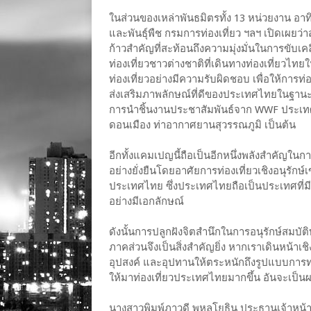
ในส่วนของเหล่าพันธมิตรทั้ง 13 หน่วยงาน อาท
และพันธุ์พืช กรมการท่องเที่ยว ฯลฯ เปิดเผยว่
ก้าวสำคัญที่สะท้อนถึงความมุ่งมั่นในการขับเค
ท่องเที่ยวชาวต่างชาติที่เดินทางท่องเที่ยวไทย
ท่องเที่ยวอย่างมีความรับผิดชอบ เพื่อให้การท่
ส่งเสริมภาพลักษณ์ที่ดีของประเทศไทยในฐานะจ
การนำชิ้นงานประชาสัมพันธ์จาก WWF ประเทศไ
ดอนเมือง ท่าอากาศยานสุวรรณภูมิ เป็นต้น
อีกทั้งแคมเปญนี้ถือเป็นอีกหนึ่งพลังสำคัญในก
อย่างยั่งยืนโดยอาศัยการท่องเที่ยวเชิงอนุรักษ์เ
ประเทศไทย ซึ่งประเทศไทยถือเป็นประเทศที่ม
อย่างมีเอกลักษณ์
ดังนั้นการปลูกฝังจิตสำนึกในการอนุรักษ์สมบ
ภาคส่วนจึงเป็นสิ่งสำคัญยิ่ง หากเราเดินหน้าเชิ
อุปสงค์ และอุปทานให้ตระหนักถึงรูปแบบการท่อ
ให้มาท่องเที่ยวประเทศไทยมากขึ้น อันจะเป็น
นางสาวพิมพ์ภาวดี พหลโยธิน ประธานเจ้าหน้าท