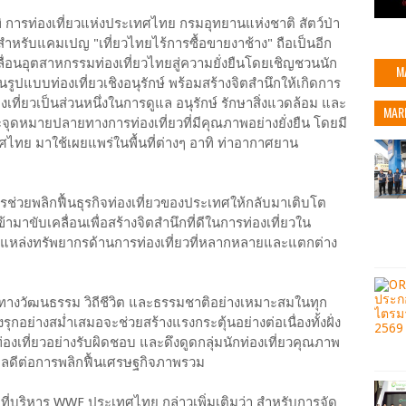
ิ การท่องเที่ยวแห่งประเทศไทย กรมอุทยานแห่งชาติ สัตว์ป่า
าสำหรับแคมเปญ "เที่ยวไทยไร้การซื้อขายงาช้าง" ถือเป็นอีก
ลื่อนอุตสาหกรรมท่องเที่ยวไทยสู่ความยั่งยืนโดยเชิญชวนนัก
M
ในรูปแบบท่องเที่ยวเชิงอนุรักษ์ พร้อมสร้างจิตสำนึกให้เกิดการ
องเที่ยวเป็นส่วนหนึ่งในการดูแล อนุรักษ์ รักษาสิ่งแวดล้อม และ
MAR
ุดหมายปลายทางการท่องเที่ยวที่มีคุณภาพอย่างยั่งยืน โดยมี
ทย มาใช้เผยแพร่ในพื้นที่ต่างๆ อาทิ ท่าอากาศยาน
ารช่วยพลิกฟื้นธุรกิจท่องเที่ยวของประเทศให้กลับมาเติบโต
ข้ามาขับเคลื่อนเพื่อสร้างจิตสำนึกที่ดีในการท่องเที่ยวใน
ีแหล่งทรัพยากรด้านการท่องเที่ยวที่หลากหลายและแตกต่าง
ัติทางวัฒนธรรม วิถีชีวิต และธรรมชาติอย่างเหมาะสมในทุก
งรุกอย่างสม่ำเสมอจะช่วยสร้างแรงกระตุ้นอย่างต่อเนื่องทั้งฝั่ง
งเที่ยวอย่างรับผิดชอบ และดึงดูดกลุ่มนักท่องเที่ยวคุณภาพ
ผลดีต่อการพลิกฟื้นเศรษฐกิจภาพรวม
ี่บริหาร WWF ประเทศไทย กล่าวเพิ่มเติมว่า สำหรับการจัด