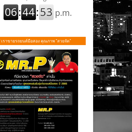
P เราขายรถยนต์มือสอง คุณภาพ "สวยจัด"
ั้น!