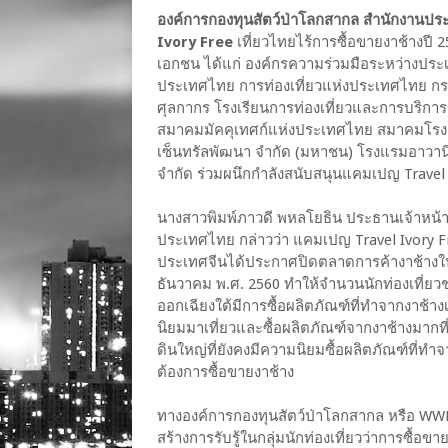
องค์การกองทุนสัตว์ป่าโลกสากล สำนักงาน
Ivory Free
เที่ยวไทยไร้การซื้อขายงาช้างปี
เอกชน ได้แก่ องค์กรความร่วมมือระหว่างป
ประเทศไทย การท่องเที่ยวแห่งประเทศไทย กรมอ
ศุลกากร โรงเรียนการท่องเที่ยวและการบริการส
สมาคมมัคคุเทศก์แห่งประเทศไทย สมาคมโรงแร
เซ็นทรัลพัฒนา จำกัด (มหาชน) โรงแรมอาวานี
จำกัด ร่วมผนึกกำลังสนับสนุนแคมเปญ Travel I
นางสาวพิมพ์ภาวดี พหลโยธิน ประธานเจ้าหน้าท
ประเทศไทย กล่าวว่า แคมเปญ Travel Ivory Free
ประเทศจีนได้ประกาศปิดตลาดการค้างาช้างในปร
ธันวาคม พ.ศ. 2560 ทำให้จำนวนนักท่องเที่ยวช
ออกเฉียงใต้มีการซื้อผลิตภัณฑ์ที่ทำจากงาช้าง
นิยมมาเที่ยวและซื้อผลิตภัณฑ์จากงาช้างมากท
ดินใหญ่ที่ยังคงมีความนิยมซื้อผลิตภัณฑ์ที่
ต้องการซื้อขายงาช้าง
ทางองค์การกองทุนสัตว์ป่าโลกสากล หรือ WWF 
สร้างการรับรู้ในกลุ่มนักท่องเที่ยวว่าการซื้อข