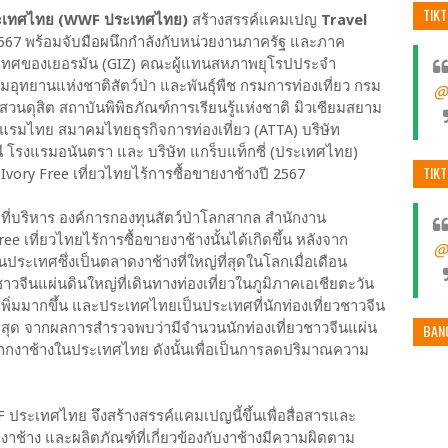
TIK
ประเทศไทย (WWF ประเทศไทย)
สร้างสรรค์แคมเปญ
Travel
 2567 พร้อมจับมือผนึกกำลังกับหน่วยงานภาครัฐ และภาค
ระเทศของเยอรมัน (GIZ) คณะผู้แทนสหภาพยุโรปประจำ
ุทยานแห่งชาติสัตว์ป่า และพันธุ์พืช กรมการท่องเที่ยว กรม
@
วนดุสิต สถาบันพิพิธภัณฑ์การเรียนรู้แห่งชาติ มิวเซียมสยาม
มไทย สมาคมไทยธุรกิจการท่องเที่ยว (ATTA) บริษัท
 โรงแรมอนันตรา และ บริษัท แกร็บแท็กซี่ (ประเทศไทย)
TIK
vory Free เที่ยวไทยไร้การซื้อขายงาช้างปี 2567
ี่บริหาร องค์การกองทุนสัตว์ป่าโลกสากล สำนักงาน
 เที่ยวไทยไร้การซื้อขายงาช้างนั้นได้เกิดขึ้น หลังจาก
@
ะเทศซึ่งเป็นตลาดงาช้างที่ใหญ่ที่สุดในโลกเมื่อเดือน
าวจีนแผ่นดินใหญ่ที่เดินทางท่องเที่ยวในภูมิภาคเอเชียตะวัน
เพิ่มมากขึ้น และประเทศไทยเป็นประเทศที่นักท่องเที่ยวชาวจีน
ี่สุด จากผลการสำรวจพบว่ามีจำนวนนักท่องเที่ยวชาวจีนแผ่น
BAN
ทำจากงาช้างในประเทศไทย ดังนั้นเพื่อเป็นการลดปริมาณความ
ประเทศไทย จึงสร้างสรรค์แคมเปญนี้ขึ้นเพื่อสื่อสารและ
ายงาช้าง และผลิตภัณฑ์ที่เกี่ยวข้องกับงาช้างมีความผิดตาม