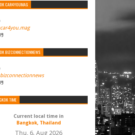
TOK CAR4YOUMAG
car4you.mag
TOK BIZCONNECTIONNEWS
bizconnectionnews
GKOK TIME
Current local time in
Bangkok, Thailand