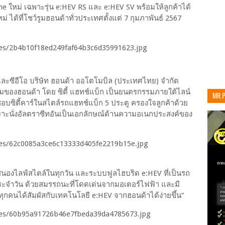
e ใหม่ เฉพาะรุ่น e:HEV RS และ e:HEV SV พร้อมให้ลูกค้าได้
่ ได้ที่โชว์รูมฮอนด้าทั่วประเทศตั้งแต่ 7 กุมภาพันธ์ 2567
ซีอีโอ บริษัท ฮอนด้า ออโตโมบิล (ประเทศไทย) จำกัด
ดนิยมของฮอนด้า โดย ซิตี้ แฮทช์แบ็ก เป็นยนตรกรรมภายใต้ไลน์
MR.
่ชอบซิตี้คาร์ในสไตล์รถแฮทช์แบ็ก 5 ประตู ครองใจลูกค้าด้วย
เท่าน
บาะนั่งอัลตราซีทอันเป็นเอกลักษณ์ด้านความอเนกประสงค์ของ
นองไลฟ์สไตล์ในทุกวัน และระบบฟูลไฮบริด e:HEV ที่เป็นรถ
ประจำวัน ด้วยสมรรถนะที่โดดเด่นจากมอเตอร์ไฟฟ้า และมี
ห้ทุกคนได้สัมผัสกับเทคโนโลยี e:HEV จากฮอนด้าได้ง่ายขึ้น”