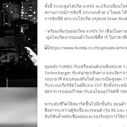
ทั้งนี้ ระบบฟูลไฮบริด e:HEV จะปรับเปลี่ย
สถานการณ์การขับขี่ ประกอบด้วย 3 โหมด ได้
การขับขี่ด้วยระบบไฮบริด (Hybrid Drive Mod
- พร้อมเพิ่มรุ่นย่อยใหม่ e:HEV SV เพื่อเป็นท
-ฟูลไฮบริดจากฮอนด้าในรถซิตี้คาร์ ในราคาที่เข
ขุมพลัง TURBO กับเครื่องยนต์เบนซินขนาด 1.
Turbocharger ขับสนุกทุกเส้นทาง มอบอัตราเร่ง
รอบ/นาที ตอบสนองทันใจด้วยแรงบิดสูงสุด 173
กับระบบเกียร์อัตโนมัติแบบ CVT อีกทั้งประหยัด
อัตราการปล่อยก๊าซคาร์บอนไดออกไซด์ที่ 100 
ยกระดับชีวิตให้สมาร์ตขึ้นไปอีกขั้นกับ ฮอน
สื่อสารระหว่างผู้ขับขี่และรถยนต์ (รุ่น RS แ
ฟังก์ชันล้ำสมัยเชื่อมต่อและรองรับทุกการใช้