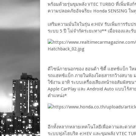
พร้อมด้วยรุ่นขุมพลัง VTEC TURBO ที่เพิ่มฟั
ความปลอดภัยอัจฉริยะ Honda SENSING ในทุก
เสริมความมั่นใจในรุ่น e:HEV รับเพิ่มการรับ
ระบบ 5 ปี ไม่จำกัดระยะทาง** เมื่อจองและรับ
ดีไซน์ภายนอกของ ฮอนด้า ซิตี้ แฮทช์แบ็ก ใ
รถแฮทช์แบ็ก ภายในห้องโดยสารกว้างสบาย มาพร
ใช้งาน อาทิ ระบบเครื่องเสียงหน้าจอสัมผัสขนา
Apple CarPlay และ Android Auto แบบไร้สาย*
ตำแหน่ง*
อีกทั้งหลากหลายเทคโนโลยีเพื่อความสะดวกสบาย 
ระบบฟูลไฮบริด e:HEV และขุมพลัง VTEC TURBO 