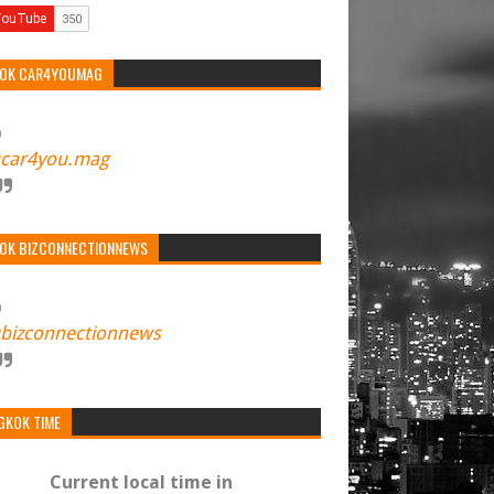
TOK CAR4YOUMAG
car4you.mag
TOK BIZCONNECTIONNEWS
bizconnectionnews
GKOK TIME
Current local time in