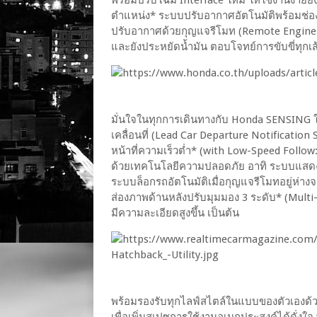
ตำแหน่ง* ระบบปรับอากาศอัตโนมัติพร้อมช่อง
ปรับอากาศด้วยกุญแจรีโมท (Remote Engine St
และยังประหยัดน้ำมัน ตอบโจทย์การขับขี่ทุกเ
มั่นใจในทุกการเดินทางกับ Honda SENSING ในท
เคลื่อนที่ (Lead Car Departure Notificati
หน้าที่ความเร็วต่ำ* (with Low-Speed Follow
ด้วยเทคโนโลยีความปลอดภัย อาทิ ระบบแสด
ระบบล็อกรถอัตโนมัติเมื่อกุญแจรีโมทอยู่ห่าง
ส่องภาพด้านหลังปรับมุมมอง 3 ระดับ* (Mult
มีความละเอียดสูงขึ้น เป็นต้น
พร้อมรองรับทุกไลฟ์สไตล์ในแบบของตัวเองด้วย
เพื่อเพิ่มสเปซการใช้งานอเนกประสงค์ได้ดั่งใ