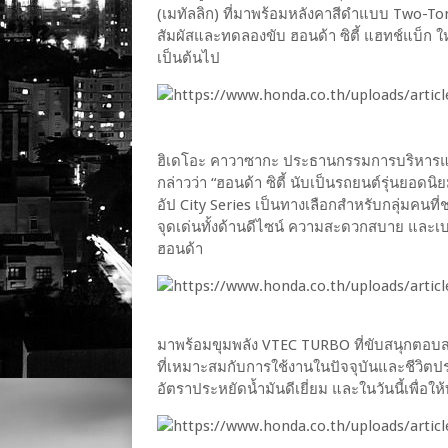
(เมทัลลิก) ที่มาพร้อมหลังคาสีดำแบบ Two-Ton
สัมผัสและทดลองขับ ฮอนด้า ซิตี้ แฮทช์แบ็ก ใหม
เป็นต้นไป
ฮิเดโอะ คาวาซากะ ประธานกรรมการบริหารและ
กล่าวว่า “ฮอนด้า ซิตี้ นับเป็นรถยนต์รุ่นยอ
อัป City Series เป็นทางเลือกสำหรับกลุ่มคนที
จุดเด่นทั้งด้านดีไซน์ ความสะดวกสบาย และเ
ฮอนด้า
มาพร้อมขุมพลัง VTEC TURBO ที่ขับสนุกตอบส
ที่เหมาะสมกับการใช้งานในปัจจุบันและชีวิต
อัตราประหยัดน้ำมันดีเยี่ยม และในวันนี้เพื่อใ