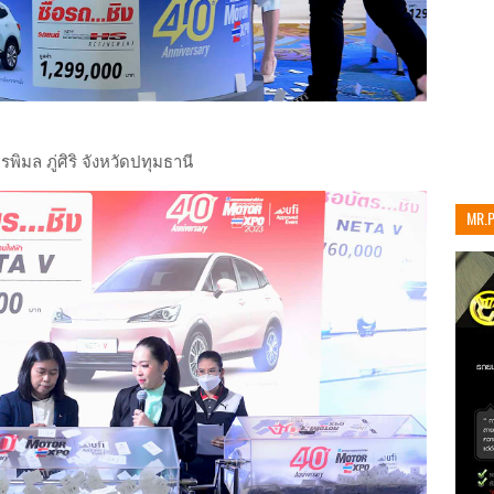
มล ภู่ศิริ จังหวัดปทุมธานี
MR.
เท่าน