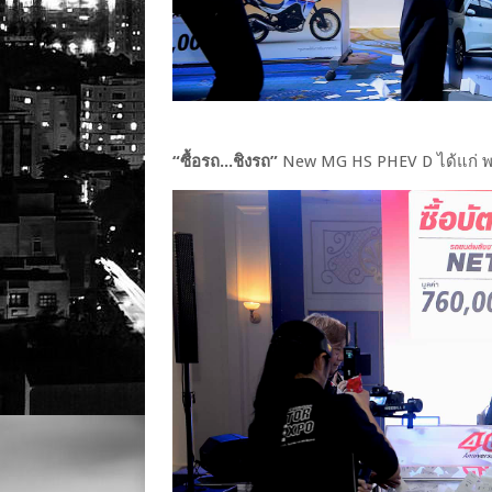
“ซื้อรถ...ชิงรถ”
New MG HS PHEV D ได้แก่ พรพิ