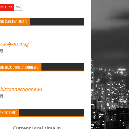
TOK CAR4YOUMAG
car4you.mag
TOK BIZCONNECTIONNEWS
bizconnectionnews
GKOK TIME
Current local time in