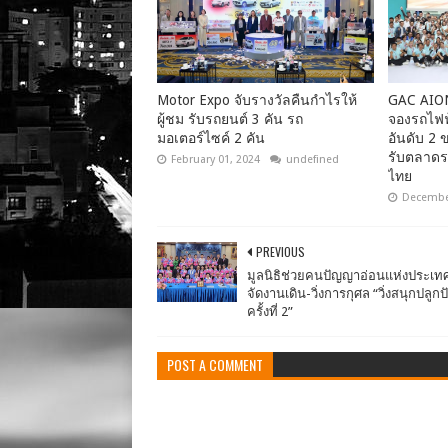
Motor Expo จับรางวัลคืนกำไรให้
GAC AIO
ผู้ชม รับรถยนต์ 3 คัน รถ
จองรถไฟฟ้
มอเตอร์ไซค์ 2 คัน
อันดับ 2
รับตลาดร
February 01, 2024
undefined
ไทย
December
PREVIOUS
มูลนิธิช่วยคนปัญญาอ่อนแห่งประเ
จัดงานเดิน-วิ่งการกุศล “วิ่งสนุกปลู
ครั้งที่ 2”
POST A COMMENT