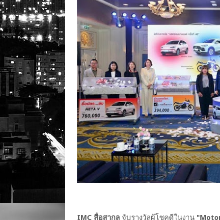
IMC สื่อสากล
จับรางวัลผู้โชคดีในงาน
"Motor