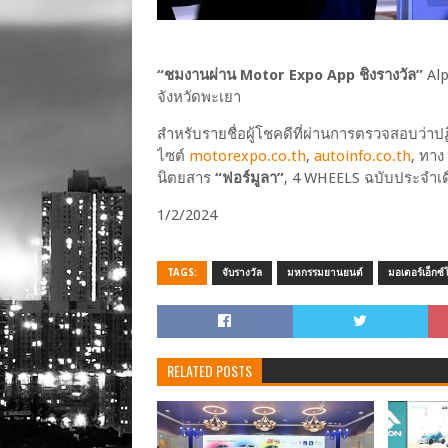
“ชมงานผ่าน Motor Expo App ชิงรางวัล”
Alp
จังหวัดพะเยา
สำหรับรายชื่อผู้โชคดีที่ผ่านการตรวจสอบว่
ไซต์
motorexpo.co.th
,
autoinfo.co.th
, ทา
นิตยสาร
“ฟอร์มูลา”
, 4 WHEELS ฉบับประจำเ
1/2/2024
TAGS:
จับรางวัล
มหกรรมยานยนต์
มอเตอร์เอ็กซ
RELATED POSTS