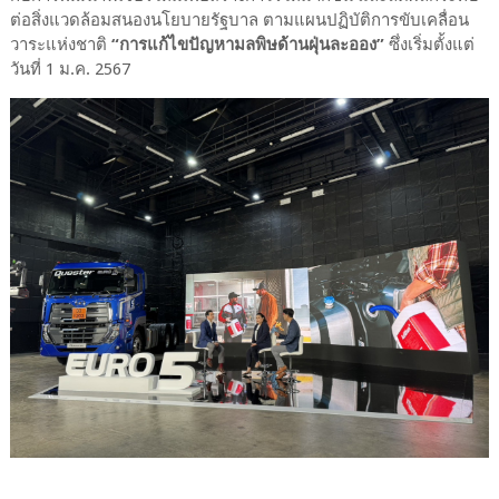
ต่อสิ่งแวดล้อมสนองนโยบายรัฐบาล ตามแผนปฏิบัติการขับเคลื่อน
วาระแห่งชาติ
“การแก้ไขปัญหามลพิษด้านฝุ่นละออง”
ซึ่งเริ่มตั้งแต่
วันที่ 1 ม.ค. 2567