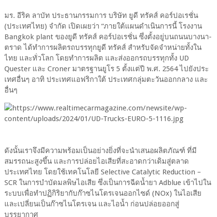
มร. อีริค ลาบัท ประธานกรรมการ บริษัท ยูดี ทรัคส์ คอร์ปอเรชั่น
(ประเทศไทย) จำกัด เปิดเผยว่า “ภายใต้แผนดำเนินการนี้ โรงงาน
Bangkok plant ของยูดี ทรัคส์ คอร์ปอเรชั่น ซึ่งตั้งอยู่บนถนนบางนา-
ตราด ได้ทำการผลิตรถบรรทุกยูดี ทรัคส์ สำหรับจัดจำหน่ายทั้งใน
ไทย และทั่วโลก โดยทำการผลิต และส่งออกรถบรรทุกทั้ง UD
Quester และ Croner มาตรฐานยูโร 5 ตั้งแต่ปี พ.ศ. 2564 ไปยังประ
เทศอื่นๆ อาทิ ประเทศแอฟริกาใต้ ประเทศกลุ่มตะวันออกกลาง และ
อื่นๆ
ดังนั้นเราจึงมีความพร้อมเป็นอย่างยิ่งที่จะนำเสนอผลิตภัณฑ์ ที่มี
สมรรถนะสูงขึ้น และการปล่อยไอเสียที่สะอาดกว่าเดิมสู่ตลาด
ประเทศไทย โดยใช้เทคโนโลยี Selective Catalytic Reduction –
SCR ในการบำบัดมลพิษไอเสีย ซึ่งเป็นการฉีดน้ำยา Adblue เข้าไปใน
ระบบเพื่อทำปฏิกิริยากับก๊าซไนโตรเจนออกไซด์ (NOx) ในไอเสีย
และเปลี่ยนเป็นก๊าซไนโตรเจน และไอน้ำ ก่อนปล่อยออกสู่
บรรยากาศ