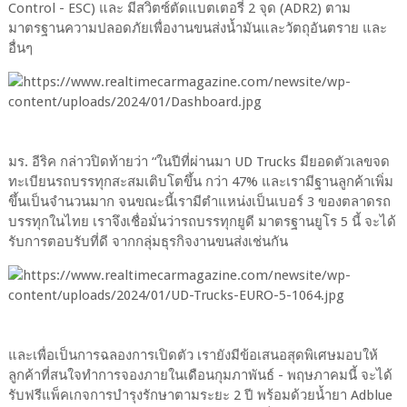
Control - ESC) และ มีสวิตซ์ตัดแบตเตอรี่ 2 จุด (ADR2) ตาม
มาตรฐานความปลอดภัยเพื่องานขนส่งน้ำมันและวัตถุอันตราย และ
อื่นๆ
มร. อีริค กล่าวปิดท้ายว่า “ในปีที่ผ่านมา UD Trucks มียอดตัวเลขจด
ทะเบียนรถบรรทุกสะสมเติบโตขึ้น กว่า 47% และเรามีฐานลูกค้าเพิ่ม
ขึ้นเป็นจำนวนมาก จนขณะนี้เรามีตำแหน่งเป็นเบอร์ 3 ของตลาดรถ
บรรทุกในไทย เราจึงเชื่อมั่นว่ารถบรรทุกยูดี มาตรฐานยูโร 5 นี้ จะได้
รับการตอบรับที่ดี จากกลุ่มธุรกิจงานขนส่งเช่นกัน
และเพื่อเป็นการฉลองการเปิดตัว เรายังมีข้อเสนอสุดพิเศษมอบให้
ลูกค้าที่สนใจทำการจองภายในเดือนกุมภาพันธ์ - พฤษภาคมนี้ จะได้
รับฟรีแพ็คเกจการบำรุงรักษาตามระยะ 2 ปี พร้อมด้วยน้ำยา Adblue