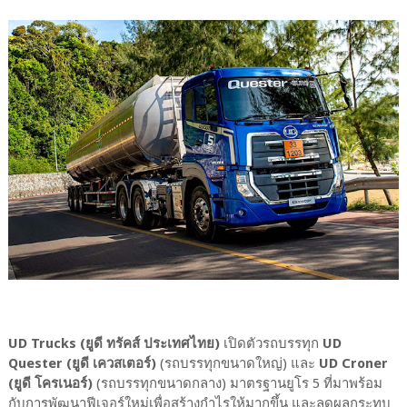
UD Trucks (ยูดี ทรัคส์ ประเทศไทย)
เปิดตัวรถบรรทุก
UD
Quester (ยูดี เควสเตอร์)
(รถบรรทุกขนาดใหญ่) และ
UD Croner
(ยูดี โครเนอร์)
(รถบรรทุกขนาดกลาง) มาตรฐานยูโร 5 ที่มาพร้อม
กับการพัฒนาฟีเจอร์ใหม่เพื่อสร้างกำไรให้มากขึ้น และลดผลกระทบ